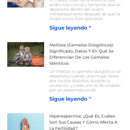
endocrina crucial y temporal que se
desarrolla dentro del ovario
inmediatamente después de que la
mujer ovula. Esta glándula
Sigue leyendo "
Mellizos (gemelos Dizigóticos):
Significado, Datos Y En Qué Se
Diferencian De Los Gemelos
Idénticos
Un mellizo (o gemelo dizigótico) se
desarrolla cuando una mujer libera
dos óvulos distintos durante la
ovulación, y cada uno es fecundado
por un espermatozoide
Sigue leyendo "
Hiperespermia: ¿Qué Es, Cuáles
Son Sus Causas Y Cómo Afecta A
La Fertilidad?