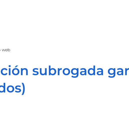
o web
ción subrogada gar
dos)