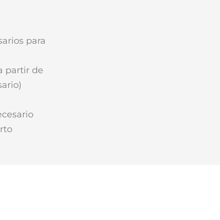
sarios para
 partir de
ario)
ecesario
rto