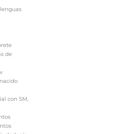
 lenguas
prete
as de
ev
 nacido
ial con SM,
ntos
entos