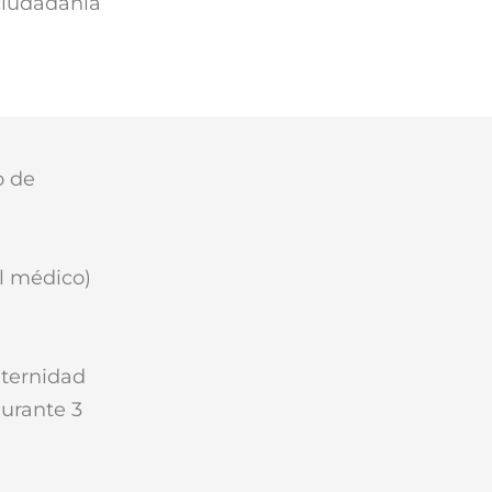
 ciudadanía
o de
el médico)
aternidad
durante 3