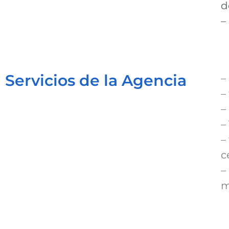
d
–
Servicios de la Agencia
–
–
–
–
–
c
–
m