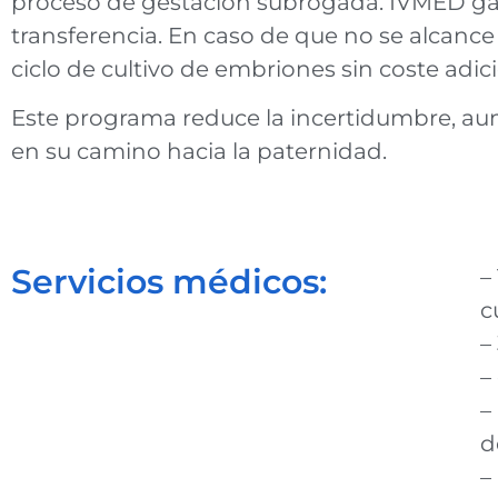
proceso de gestación subrogada. IVMED gara
transferencia. En caso de que no se alcance
ciclo de cultivo de embriones sin coste adic
Este programa reduce la incertidumbre, aume
en su camino hacia la paternidad.
Servicios médicos:
–
c
–
–
–
d
–