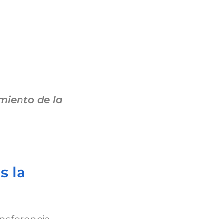
miento de la
s la