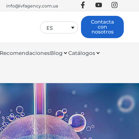
info@ivfagency.com.ua
Contacta
con
ES
nosotros
Recomendaciones
Blog
Catálogos