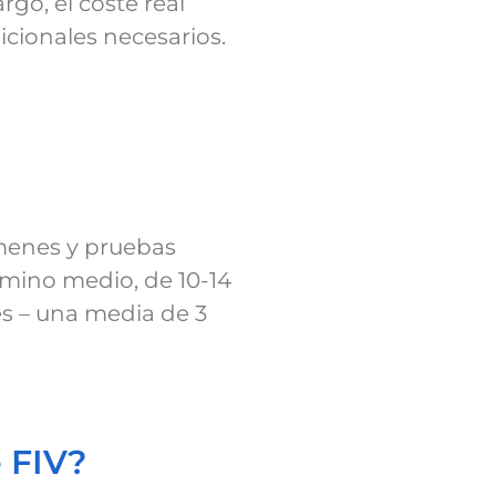
go, el coste real
icionales necesarios.
ámenes y pruebas
rmino medio, de 10-14
nes – una media de 3
e FIV?