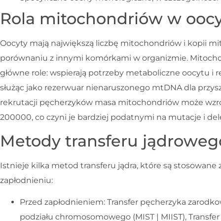
Rola mitochondriów w ooc
Oocyty mają największą liczbę mitochondriów i kopii 
porównaniu z innymi komórkami w organizmie. Mitocho
główne role: wspierają potrzeby metaboliczne oocytu i 
służąc jako rezerwuar nienaruszonego mtDNA dla przys
rekrutacji pęcherzyków masa mitochondriów może wzr
200000, co czyni je bardziej podatnymi na mutacje i del
Metody transferu jądroweg
Istnieje kilka metod transferu jądra, które są stosowane 
zapłodnieniu:
Przed zapłodnieniem: Transfer pęcherzyka zarodko
podziału chromosomowego (MIST | MIIST), Transfer