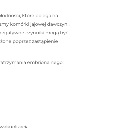
?
płodności, które polega na
azmy komórki jajowej dawczyni.
e negatywne czynniki mogą być
ężone poprzez zastąpienie
zatrzymania embrionalnego:
 wakuolizacja