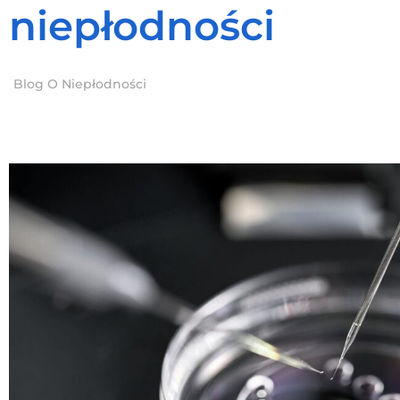
niepłodności
Blog O Niepłodności