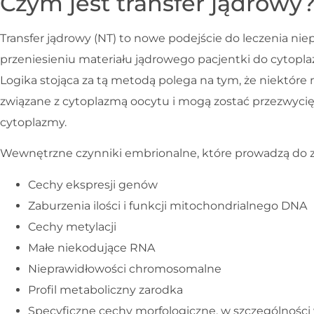
Czym jest transfer jądrowy
Transfer jądrowy (NT) to nowe podejście do leczenia nie
przeniesieniu materiału jądrowego pacjentki do cytopl
Logika stojąca za tą metodą polega na tym, że niektór
związane z cytoplazmą oocytu i mogą zostać przezwyci
cytoplazmy.
Wewnętrzne czynniki embrionalne, które prowadzą do 
Cechy ekspresji genów
Zaburzenia ilości i funkcji mitochondrialnego DNA
Cechy metylacji
Małe niekodujące RNA
Nieprawidłowości chromosomalne
Profil metaboliczny zarodka
Specyficzne cechy morfologiczne, w szczególności