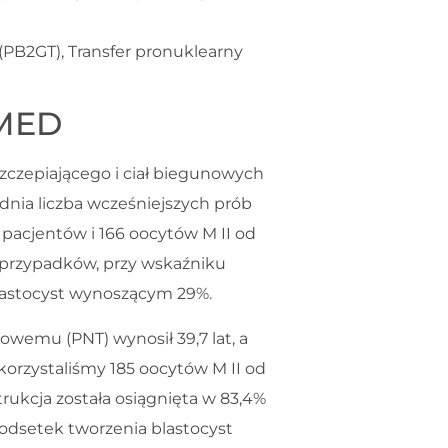
 (PB2GT), Transfer pronuklearny
VMED
szczepiającego i ciał biegunowych
ednia liczba wcześniejszych prób
 pacjentów i 166 oocytów M II od
 przypadków, przy wskaźniku
lastocyst wynoszącym 29%.
wemu (PNT) wynosił 39,7 lat, a
ykorzystaliśmy 185 oocytów M II od
rukcja została osiągnięta w 83,4%
 odsetek tworzenia blastocyst