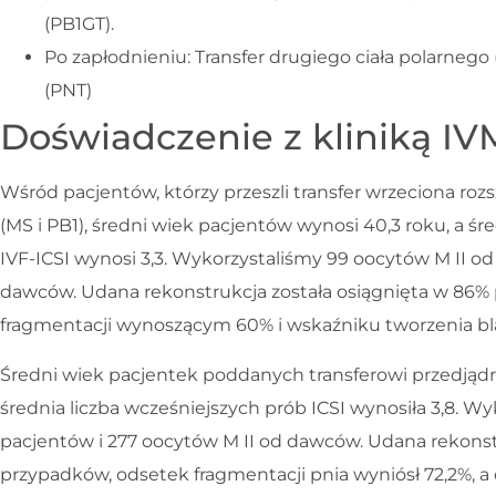
(PB1GT).
Po zapłodnieniu: Transfer drugiego ciała polarnego
(PNT)
Doświadczenie z kliniką I
Wśród pacjentów, którzy przeszli transfer wrzeciona roz
(MS i PB1), średni wiek pacjentów wynosi 40,3 roku, a śr
IVF-ICSI wynosi 3,3. Wykorzystaliśmy 99 oocytów M II od
dawców. Udana rekonstrukcja została osiągnięta w 86%
fragmentacji wynoszącym 60% i wskaźniku tworzenia b
Średni wiek pacjentek poddanych transferowi przedjądro
średnia liczba wcześniejszych prób ICSI wynosiła 3,8. W
pacjentów i 277 oocytów M II od dawców. Udana rekonst
przypadków, odsetek fragmentacji pnia wyniósł 72,2%, a