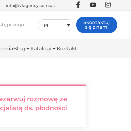
info@ivfagency.com.ua
Skontaktuj
astępczego
PL
się z nami
cenia
Blog
Katalogi
Kontakt
ezerwuj rozmowę ze
cjalistą ds. płodności