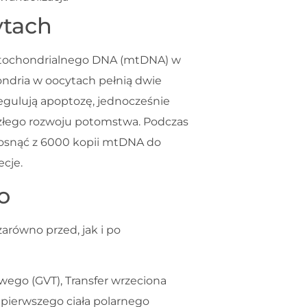
ytach
mitochondrialnego DNA (mtDNA) w
ndria w oocytach pełnią dwie
regulują apoptozę, jednocześnie
złego rozwoju potomstwa. Podczas
osnąć z 6000 kopii mtDNA do
ecje.
o
zarówno przed, jak i po
wego (GVT), Transfer wrzeciona
 pierwszego ciała polarnego