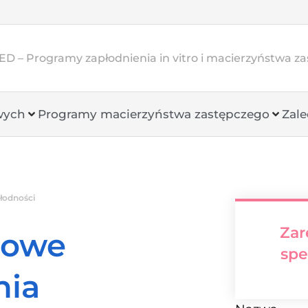
D – Programy zapłodnienia in vitro i macierzyństwa z
wych
Programy macierzyństwa zastępczego
Zale
płodności
Zar
nowe
spe
nia