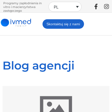
Programy zapłodnienia in
PL
vitro i macierzyństwa
zastępczego
Skontaktuj się z nami
Blog agencji