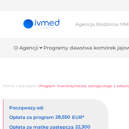
Agencja Rodzinna IVME
O Agencji
Programy dawstwa komórek jajo
Home
»
Standard
»
Program macierzyństwa zastępczego z włas
Począwszy od:
28,550
Opłata za program
EUR*
22,300
Opłata za matkę zastępczą