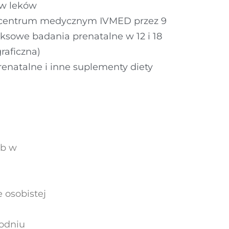
aw leków
 centrum medycznym IVMED przez 9
ksowe badania prenatalne w 12 i 18
raficzna)
enatalne i inne suplementy diety
ub w
 osobistej
godniu