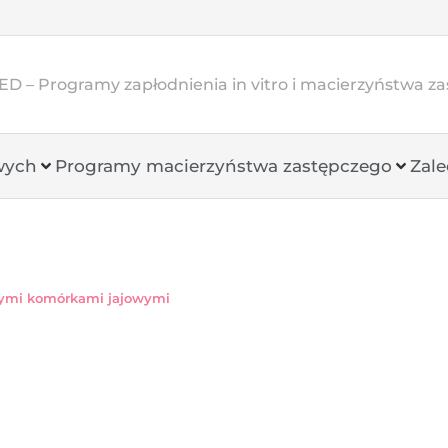
D – Programy zapłodnienia in vitro i macierzyństwa z
wych
Programy macierzyństwa zastępczego
Zale
nymi komórkami jajowymi