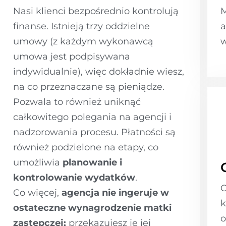
Nasi klienci bezpośrednio kontrolują
M
finanse. Istnieją trzy oddzielne
a
umowy (z każdym wykonawcą
w
umowa jest podpisywana
indywidualnie), więc dokładnie wiesz,
na co przeznaczane są pieniądze.
Pozwala to również uniknąć
całkowitego polegania na agencji i
nadzorowania procesu. Płatności są
również podzielone na etapy, co
umożliwia
planowanie i
kontrolowanie wydatków
.
O
Co więcej,
agencja nie ingeruje w
k
ostateczne wynagrodzenie matki
o
zastępczej;
przekazujesz je jej