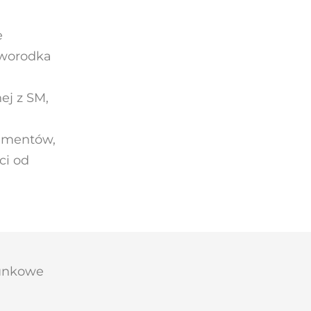
e
oworodka
ej z SM,
kumentów,
ci od
tunkowe