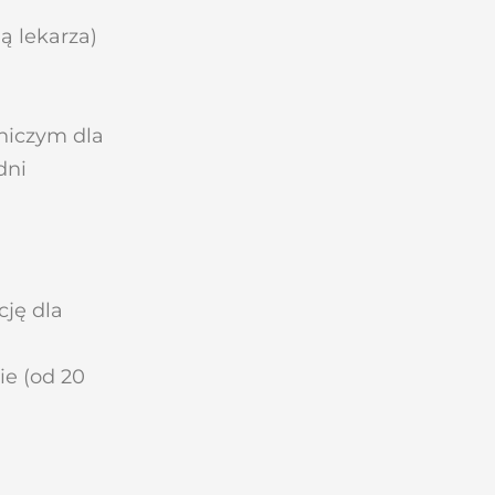
ą lekarza)
żniczym dla
dni
cję dla
e (od 20