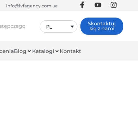
info@ivfagency.com.ua
Skontaktuj
astępczego
PL
się z nami
cenia
Blog
Katalogi
Kontakt