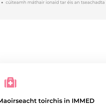
cúiteamh máthair ionaid tar éis an tseachadta
Maoirseacht toirchis in IMMED