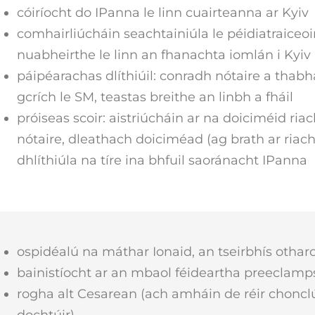
cóiríocht do IPanna le linn cuairteanna ar Kyiv
comhairliúcháin seachtainiúla le péidiatraiceoi
nuabheirthe le linn an fhanachta iomlán i Kyiv
páipéarachas dlíthiúil: conradh nótaire a thabha
gcrích le SM, teastas breithe an linbh a fháil
próiseas scoir: aistriúcháin ar na doiciméid ria
nótaire, dleathach doiciméad (ag brath ar riac
dhlíthiúla na tíre ina bhfuil saoránacht IPanna
ospidéalú na máthar Ionaid, an tseirbhís otharc
bainistíocht ar an mbaol féideartha preeclamp
rogha alt Cesarean (ach amháin de réir choncl
dochtúir)