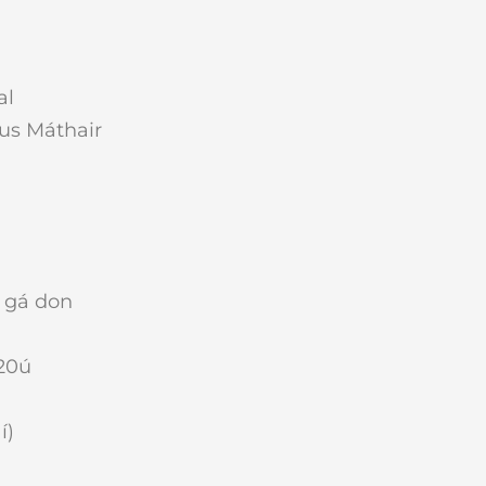
al
us Máthair
 gá don
 20ú
í)