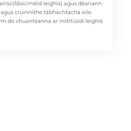
airiscí/doiciméid leighis) agus déanann
s agus cruinnithe tábhachtacha eile.
nn do chuairteanna ar institiúidí leighis