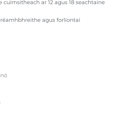
e cuimsitheach ar 12 agus 18 seachtaine
í réamhbhreithe agus forlíontaí
 nó
h
ó