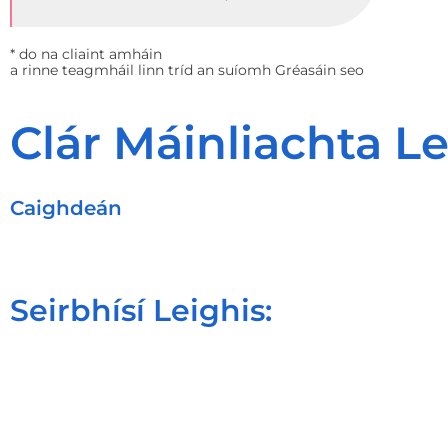
* do na cliaint amháin
a rinne teagmháil linn tríd an suíomh Gréasáin seo
Clár Máinliachta L
Caighdeán
Seirbhísí Leighis: