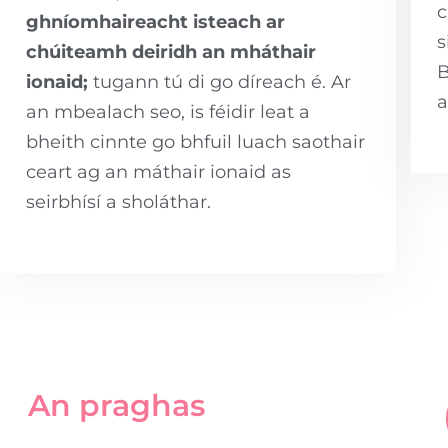
c
ghníomhaireacht isteach ar
s
chúiteamh deiridh an mháthair
B
ionaid;
tugann tú di go díreach é. Ar
a
an mbealach seo, is féidir leat a
bheith cinnte go bhfuil luach saothair
ceart ag an máthair ionaid as
seirbhísí a sholáthar.
An praghas