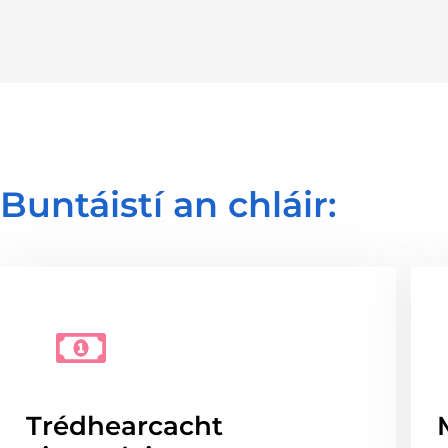
Buntáistí an chláir:
Trédhearcacht