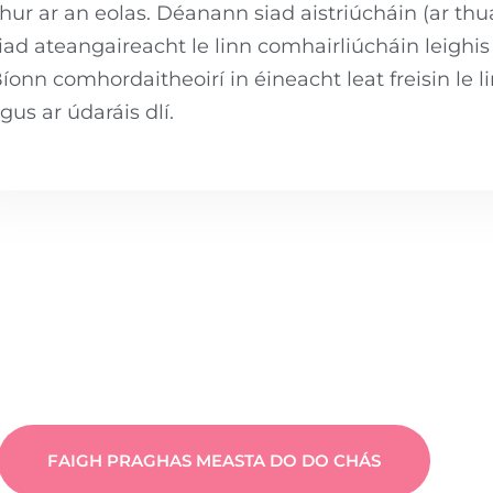
hur ar an eolas. Déanann siad aistriúcháin (ar thu
iad ateangaireacht le linn comhairliúcháin leighi
íonn comhordaitheoirí in éineacht leat freisin le li
gus ar údaráis dlí.
FAIGH PRAGHAS MEASTA DO DO CHÁS