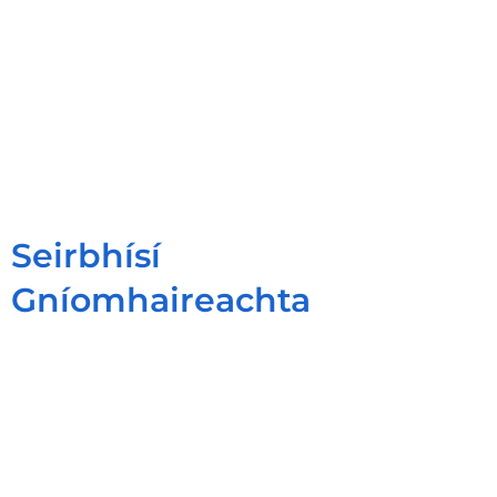
Seirbhísí
Gníomhaireachta