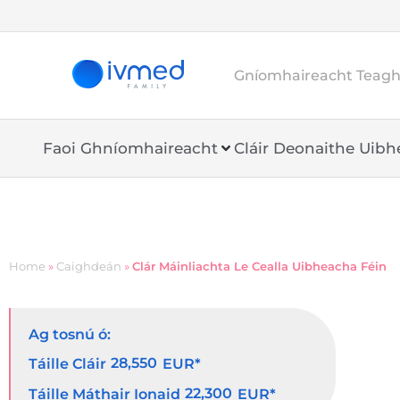
Gníomhaireacht Teaghl
Faoi Ghníomhaireacht
Cláir Deonaithe Uib
Home
»
Caighdeán
»
Clár Máinliachta Le Cealla Uibheacha Féin
Ag tosnú ó:
28,550
Táille Cláir
EUR*
22,300
Táille Máthair Ionaid
EUR*