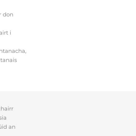
r don
irt i
chtanacha,
htanais
hairr
sia
úid an