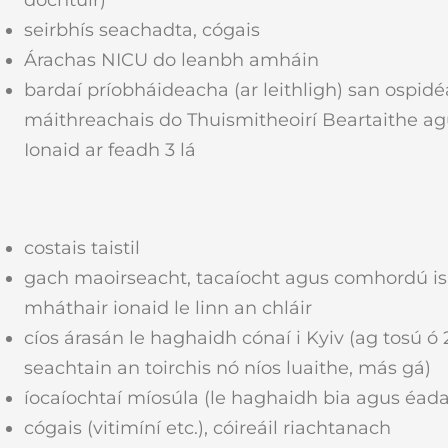
seirbhís seachadta, cógais
Árachas NICU do leanbh amháin
bardaí príobháideacha (ar leithligh) san ospidé
máithreachais do Thuismitheoirí Beartaithe ag
Ionaid ar feadh 3 lá
costais taistil
gach maoirseacht, tacaíocht agus comhordú is
mháthair ionaid le linn an chláir
cíos árasán le haghaidh cónaí i Kyiv (ag tosú ó
seachtain an toirchis nó níos luaithe, más gá)
íocaíochtaí míosúla (le haghaidh bia agus éada
cógais (vitimíní etc.), cóireáil riachtanach