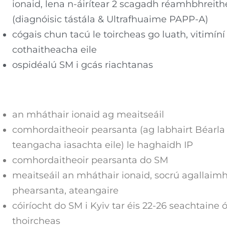
ionaid, lena n-áirítear 2 scagadh réamhbhreith
(diagnóisic tástála & Ultrafhuaime PAPP-A)
cógais chun tacú le toircheas go luath, vitimín
cothaitheacha eile
ospidéalú SM i gcás riachtanas
an mháthair ionaid ag meaitseáil
comhordaitheoir pearsanta (ag labhairt Béarla
teangacha iasachta eile) le haghaidh IP
comhordaitheoir pearsanta do SM
meaitseáil an mháthair ionaid, socrú agallaim
phearsanta, ateangaire
cóiríocht do SM i Kyiv tar éis 22-26 seachtaine 
thoircheas