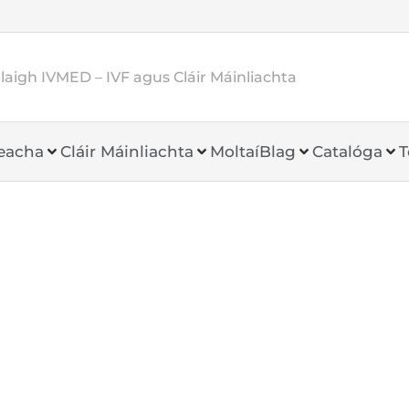
aigh IVMED – IVF agus Cláir Máinliachta
heacha
Cláir Máinliachta
Moltaí
Blag
Catalóga
T