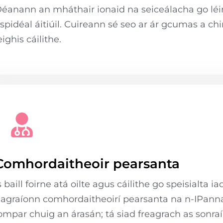
éanann an mháthair ionaid na seiceálacha go léir
spidéal áitiúil. Cuireann sé seo ar ár gcumas a ch
eighis cáilithe.
Comhordaitheoir pearsanta
s baill foirne atá oilte agus cáilithe go speisialta
agraíonn comhordaitheoirí pearsanta na n-IPanna b
ompar chuig an árasán; tá siad freagrach as sonraí