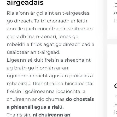
airgeadais
D
o
Rialaíonn ár gcliaint an t-airgeadas
l
go díreach. Tá trí chonradh ar leith
ann (le gach conraitheoir, sínítear an
conradh ina n-aonar), ionas go
mbeidh a fhios agat go díreach cad a
úsáidtear an t-airgead.
Ligeann sé duit freisin a sheachaint
ag brath go hiomlán ar an
ngníomhaireacht agus an próiseas a
mhaoirsiú. Roinntear na híocaíochtaí
freisin i gcéimeanna íocaíochta, a
I
chuireann ar do chumas
do chostais
E
a phleanáil agus a rialú.
i
Thairis sin,
ní chuireann an