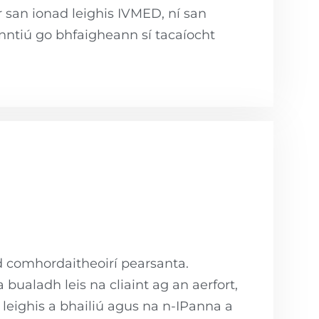
 san ionad leighis IVMED, ní san
inntiú go bhfaigheann sí tacaíocht
 iad comhordaitheoirí pearsanta.
ualadh leis na cliaint ag an aerfort,
 leighis a bhailiú agus na n-IPanna a