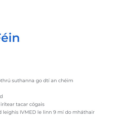
Féin
 saothrú suthanna go dtí an chéim
id
rítear tacar cógais
d leighis IVMED le linn 9 mí do mháthair