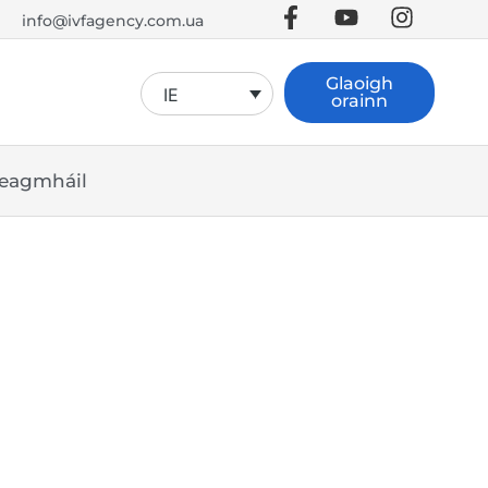
info@ivfagency.com.ua
Glaoigh
IE
orainn
eagmháil