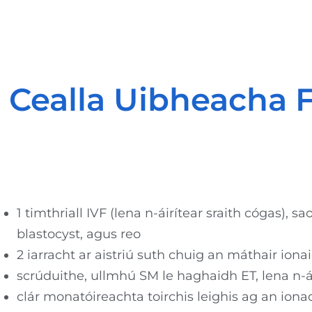
e Cealla Uibheacha 
1 timthriall IVF (lena n-áirítear sraith cógas),
blastocyst, agus reo
2 iarracht ar aistriú suth chuig an máthair iona
scrúduithe, ullmhú SM le haghaidh ET, lena n-ái
clár monatóireachta toirchis leighis ag an iona