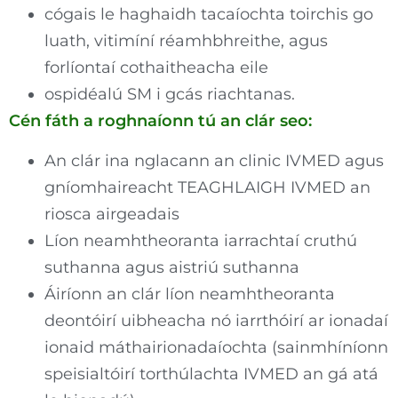
cógais le haghaidh tacaíochta toirchis go
luath, vitimíní réamhbhreithe, agus
forlíontaí cothaitheacha eile
ospidéalú SM i gcás riachtanas.
Cén fáth a roghnaíonn tú an clár seo:
An clár ina nglacann an clinic IVMED agus
gníomhaireacht TEAGHLAIGH IVMED an
riosca airgeadais
Líon neamhtheoranta iarrachtaí cruthú
suthanna agus aistriú suthanna
Áiríonn an clár líon neamhtheoranta
deontóirí uibheacha nó iarrthóirí ar ionadaí
ionaid máthairionadaíochta (sainmhíníonn
speisialtóirí torthúlachta IVMED an gá atá