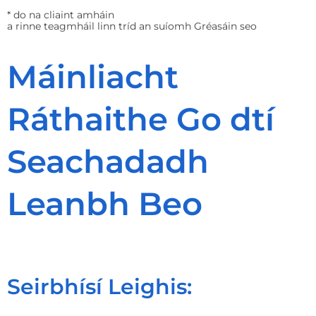
* do na cliaint amháin
a rinne teagmháil linn tríd an suíomh Gréasáin seo
Máinliacht
Ráthaithe Go dtí
Seachadadh
Leanbh Beo
Seirbhísí Leighis: