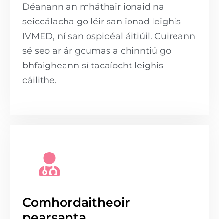
Déanann an mháthair ionaid na
seiceálacha go léir san ionad leighis
IVMED, ní san ospidéal áitiúil. Cuireann
sé seo ar ár gcumas a chinntiú go
bhfaigheann sí tacaíocht leighis
cáilithe.
Comhordaitheoir
pearsanta