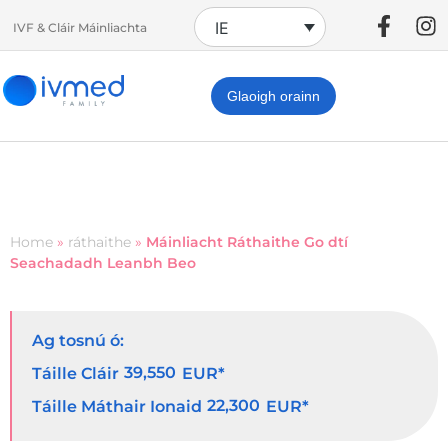
IE
IVF & Cláir Máinliachta
Glaoigh orainn
Home
»
ráthaithe
»
Máinliacht Ráthaithe Go dtí
Seachadadh Leanbh Beo
Ag tosnú ó:
39,550
Táille Cláir
EUR*
22,300
Táille Máthair Ionaid
EUR*