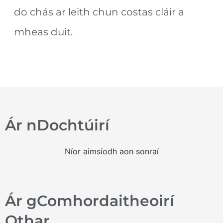
do chás ar leith chun costas cláir a
mheas duit.
Ár nDochtúirí
Níor aimsíodh aon sonraí
Ár gComhordaitheoirí
Othar