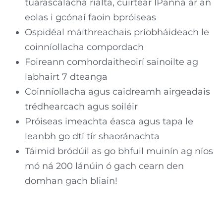
tuarascálacha rialta, cuirtear IPanna ar an
eolas i gcónaí faoin bpróiseas
Ospidéal máithreachais príobháideach le
coinníollacha compordach
Foireann comhordaitheoirí sainoilte ag
labhairt 7 dteanga
Coinníollacha agus caidreamh airgeadais
trédhearcach agus soiléir
Próiseas imeachta éasca agus tapa le
leanbh go dtí tír shaoránachta
Táimid bródúil as go bhfuil muinín ag níos
mó ná 200 lánúin ó gach cearn den
domhan gach bliain!