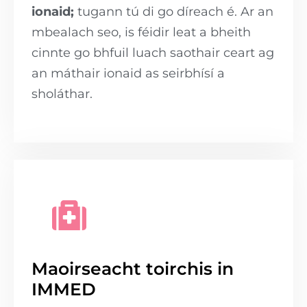
ionaid;
tugann tú di go díreach é. Ar an
mbealach seo, is féidir leat a bheith
cinnte go bhfuil luach saothair ceart ag
an máthair ionaid as seirbhísí a
sholáthar.
Maoirseacht toirchis in
IMMED