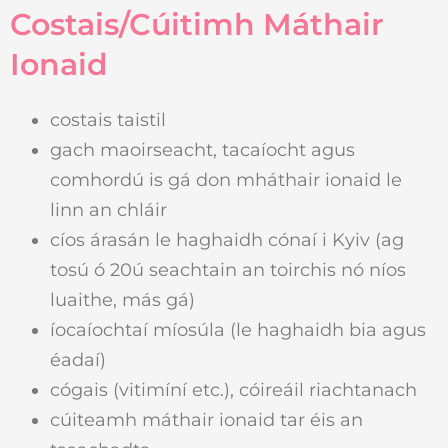
Costais/Cúitimh Máthair
Ionaid
costais taistil
gach maoirseacht, tacaíocht agus
comhordú is gá don mháthair ionaid le
linn an chláir
cíos árasán le haghaidh cónaí i Kyiv (ag
tosú ó 20ú seachtain an toirchis nó níos
luaithe, más gá)
íocaíochtaí míosúla (le haghaidh bia agus
éadaí)
cógais (vitimíní etc.), cóireáil riachtanach
cúiteamh máthair ionaid tar éis an