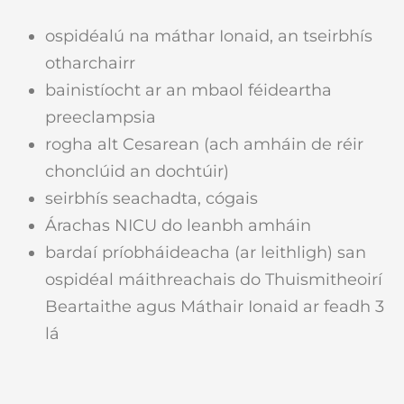
ospidéalú na máthar Ionaid, an tseirbhís
otharchairr
bainistíocht ar an mbaol féideartha
preeclampsia
rogha alt Cesarean (ach amháin de réir
chonclúid an dochtúir)
seirbhís seachadta, cógais
Árachas NICU do leanbh amháin
bardaí príobháideacha (ar leithligh) san
ospidéal máithreachais do Thuismitheoirí
Beartaithe agus Máthair Ionaid ar feadh 3
lá