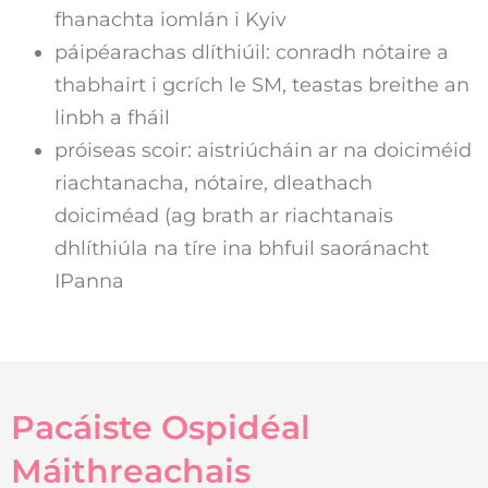
fhanachta iomlán i Kyiv
páipéarachas dlíthiúil: conradh nótaire a
thabhairt i gcrích le SM, teastas breithe an
linbh a fháil
próiseas scoir: aistriúcháin ar na doiciméid
riachtanacha, nótaire, dleathach
doiciméad (ag brath ar riachtanais
dhlíthiúla na tíre ina bhfuil saoránacht
IPanna
Pacáiste Ospidéal
Máithreachais