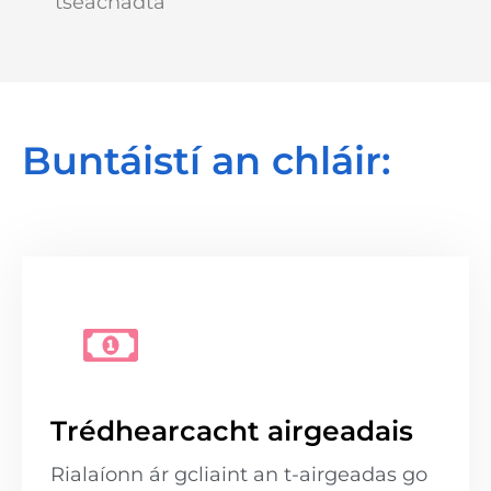
tseachadta
Buntáistí an chláir:
Trédhearcacht airgeadais
Rialaíonn ár gcliaint an t-airgeadas go