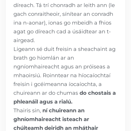
díreach. Tá trí chonradh ar leith ann (le
gach conraitheoir, sínítear an conradh
ina n-aonar), ionas go mbeidh a fhios
agat go díreach cad a úsáidtear an t-
airgead.
Ligeann sé duit freisin a sheachaint ag
brath go hiomlán ar an
ngníomhaireacht agus an próiseas a
mhaoirsiú. Roinntear na híocaíochtaí
freisin i gcéimeanna íocaíochta, a
chuireann ar do chumas
do chostais a
phleanáil agus a rialú.
Thairis sin,
ní chuireann an
ghníomhaireacht isteach ar
chúiteamh deiridh an mháthair