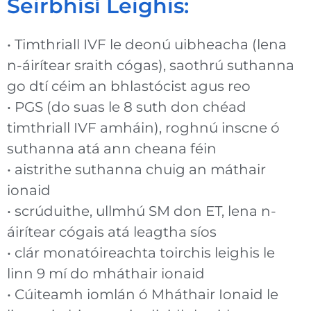
Seirbhísí Leighis:
• Timthriall IVF le deonú uibheacha (lena
n-áirítear sraith cógas), saothrú suthanna
go dtí céim an bhlastócist agus reo
• PGS (do suas le 8 suth don chéad
timthriall IVF amháin), roghnú inscne ó
suthanna atá ann cheana féin
• aistrithe suthanna chuig an máthair
ionaid
• scrúduithe, ullmhú SM don ET, lena n-
áirítear cógais atá leagtha síos
• clár monatóireachta toirchis leighis le
linn 9 mí do mháthair ionaid
• Cúiteamh iomlán ó Mháthair Ionaid le