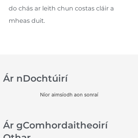
do chás ar leith chun costas cláir a
mheas duit.
Ár nDochtúirí
Níor aimsíodh aon sonraí
Ár gComhordaitheoirí
Othar