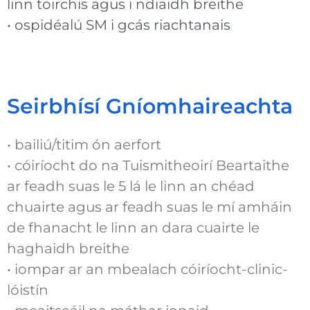
linn toirchis agus i ndiaidh breithe
• ospidéalú SM i gcás riachtanais
Seirbhísí Gníomhaireachta
• bailiú/titim ón aerfort
• cóiríocht do na Tuismitheoirí Beartaithe
ar feadh suas le 5 lá le linn an chéad
chuairte agus ar feadh suas le mí amháin
de fhanacht le linn an dara cuairte le
haghaidh breithe
• iompar ar an mbealach cóiríocht-clinic-
lóistín