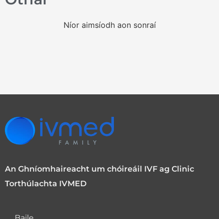
Níor aimsíodh aon sonraí
An Ghníomhaireacht um chóireáil IVF ag Clinic
Torthúlachta IVMED
Baile