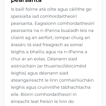
Is baill foirne atá oilte agus cáilithe go
speisialta iad comhordaitheoirí
pearsanta. Eagraíonn comhordaitheoirí
pearsanta na n-IPanna bualadh leis na
cliaint ag an aerfort, iompar chuig an
árasán; tá siad freagrach as sonraí
leighis a bhailiú agus na n-IPanna a
chur ar an eolas. Déanann siad
aistriúcháin (ar thuairiscí/doiciméid
leighis) agus déanann siad
ateangaireacht le linn comhairliúcháin
leighis agus cruinnithe tábhachtacha
eile. Bíonn comhordaitheoirí in
éineacht leat freisin le linn do