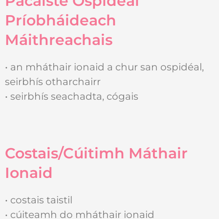
Pacáiste Ospidéal
Príobháideach
Máithreachais
• an mháthair ionaid a chur san ospidéal,
seirbhís otharchairr
• seirbhís seachadta, cógais
Costais/Cúitimh Máthair
Ionaid
• costais taistil
• cúiteamh do mháthair ionaid