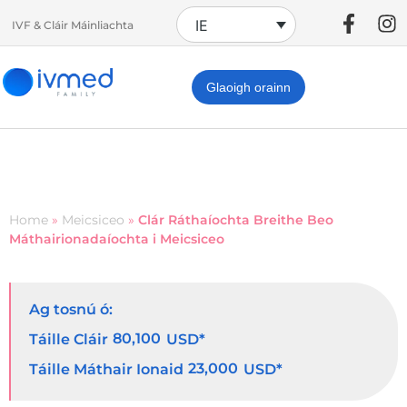
IE
IVF & Cláir Máinliachta
Glaoigh orainn
Home
»
Meicsiceo
»
Clár Ráthaíochta Breithe Beo
Máthairionadaíochta i Meicsiceo
Ag tosnú ó:
80,100
Táille Cláir
USD*
23,000
Táille Máthair Ionaid
USD*