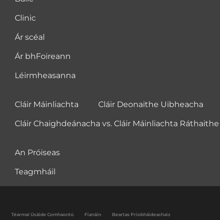
Clinic
Ár scéal
Ár bhFoireann
Léirmheasanna
Cláir Máinliachta
Cláir Deonaithe Uibheacha
Cláir Chaighdeánacha vs. Cláir Máinliachta Ráthaithe
An Próiseas
Teagmháil
Téarmaí Úsáide Comhaontú
Fianáin
Beartas Príobháideachais