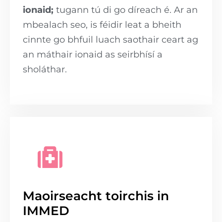
ionaid;
tugann tú di go díreach é. Ar an
mbealach seo, is féidir leat a bheith
cinnte go bhfuil luach saothair ceart ag
an máthair ionaid as seirbhísí a
sholáthar.
Maoirseacht toirchis in
IMMED