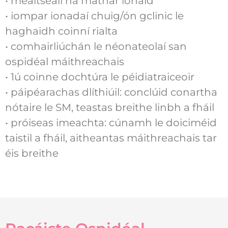
• meaitseáil na máthar ionaid
• iompar ionadaí chuig/ón gclinic le
haghaidh coinní rialta
• comhairliúchán le néonateolaí san
ospidéal máithreachais
• 1ú coinne dochtúra le péidiatraiceoir
• páipéarachas dlíthiúil: conclúid conartha
nótaire le SM, teastas breithe linbh a fháil
• próiseas imeachta: cúnamh le doiciméid
taistil a fháil, aitheantas máithreachais tar
éis breithe