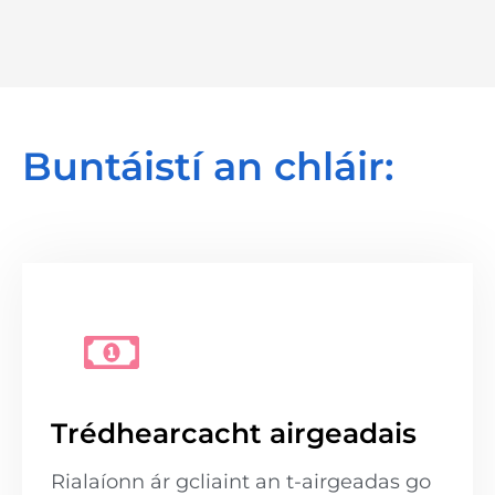
Buntáistí an chláir:
Trédhearcacht airgeadais
Rialaíonn ár gcliaint an t-airgeadas go