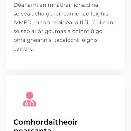
Déanann an mháthair ionaid na
seiceálacha go léir san ionad leighis
IVMED, ní san ospidéal áitiúil. Cuireann
sé seo ar ár gcumas a chinntiú go
bhfaigheann sí tacaíocht leighis
cáilithe.
Comhordaitheoir
pearsanta