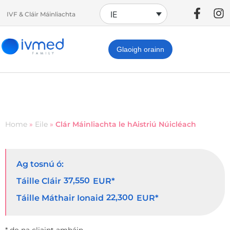
IE
IVF & Cláir Máinliachta
Glaoigh orainn
Home
»
Eile
»
Clár Máinliachta le hAistriú Núicléach
Ag tosnú ó:
37,550
Táille Cláir
EUR*
22,300
Táille Máthair Ionaid
EUR*
* do na cliaint amháin