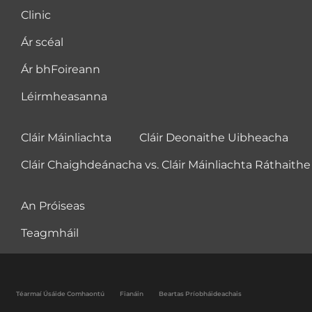
Clinic
Ár scéal
Ár bhFoireann
Léirmheasanna
Cláir Máinliachta
Cláir Deonaithe Uibheacha
Cláir Chaighdeánacha vs. Cláir Máinliachta Ráthaithe
An Próiseas
Teagmháil
Téarmaí Úsáide Comhaontú
Fianáin
Beartas Príobháideachais