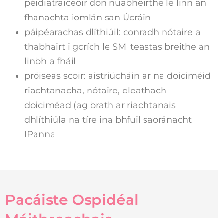
péidiatraiceoir don nuabheirthe le linn an
fhanachta iomlán san Úcráin
páipéarachas dlíthiúil: conradh nótaire a
thabhairt i gcrích le SM, teastas breithe an
linbh a fháil
próiseas scoir: aistriúcháin ar na doiciméid
riachtanacha, nótaire, dleathach
doiciméad (ag brath ar riachtanais
dhlíthiúla na tíre ina bhfuil saoránacht
IPanna
Pacáiste Ospidéal