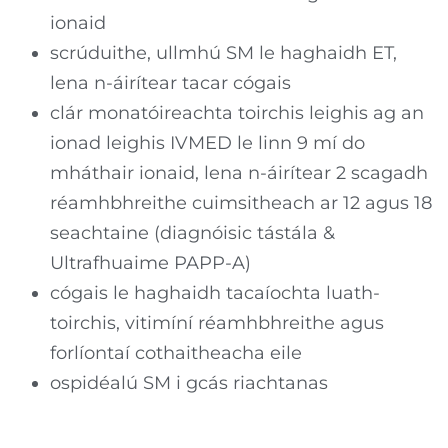
ionaid
scrúduithe, ullmhú SM le haghaidh ET,
lena n-áirítear tacar cógais
clár monatóireachta toirchis leighis ag an
ionad leighis IVMED le linn 9 mí do
mháthair ionaid, lena n-áirítear 2 scagadh
réamhbhreithe cuimsitheach ar 12 agus 18
seachtaine (diagnóisic tástála &
Ultrafhuaime PAPP-A)
cógais le haghaidh tacaíochta luath-
toirchis, vitimíní réamhbhreithe agus
forlíontaí cothaitheacha eile
ospidéalú SM i gcás riachtanas