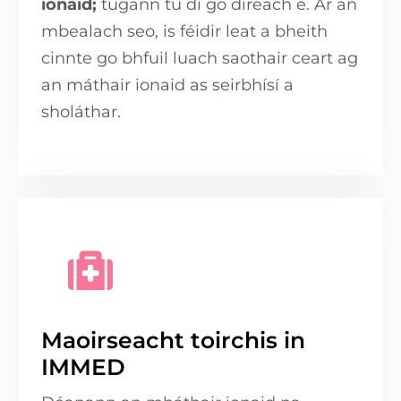
ionaid;
tugann tú di go díreach é. Ar an
mbealach seo, is féidir leat a bheith
cinnte go bhfuil luach saothair ceart ag
an máthair ionaid as seirbhísí a
sholáthar.
Maoirseacht toirchis in
IMMED