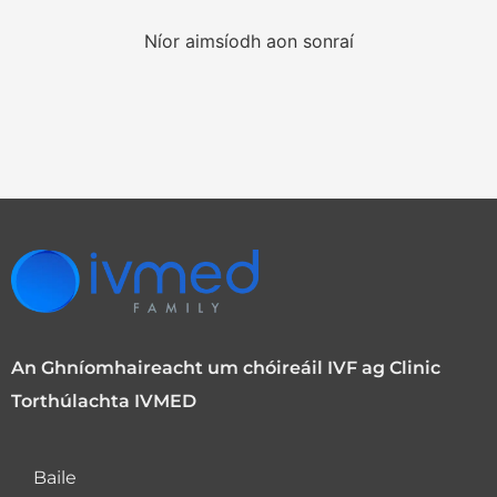
Níor aimsíodh aon sonraí
An Ghníomhaireacht um chóireáil IVF ag Clinic
Torthúlachta IVMED
Baile