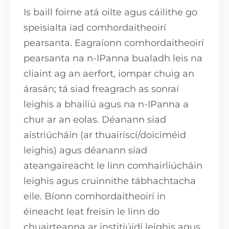
Is baill foirne atá oilte agus cáilithe go
speisialta iad comhordaitheoirí
pearsanta. Eagraíonn comhordaitheoirí
pearsanta na n-IPanna bualadh leis na
cliaint ag an aerfort, iompar chuig an
árasán; tá siad freagrach as sonraí
leighis a bhailiú agus na n-IPanna a
chur ar an eolas. Déanann siad
aistriúcháin (ar thuairiscí/doiciméid
leighis) agus déanann siad
ateangaireacht le linn comhairliúcháin
leighis agus cruinnithe tábhachtacha
eile. Bíonn comhordaitheoirí in
éineacht leat freisin le linn do
chuairteanna ar institiúidí leighis agus