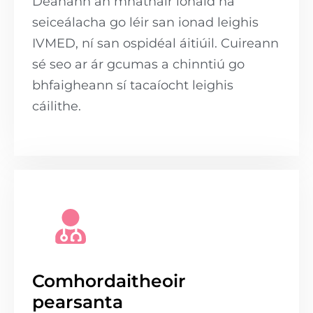
Déanann an mháthair ionaid na
seiceálacha go léir san ionad leighis
IVMED, ní san ospidéal áitiúil. Cuireann
sé seo ar ár gcumas a chinntiú go
bhfaigheann sí tacaíocht leighis
cáilithe.
Comhordaitheoir
pearsanta