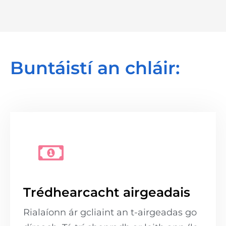
Buntáistí an chláir:
Trédhearcacht airgeadais
Rialaíonn ár gcliaint an t-airgeadas go