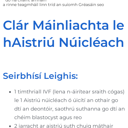
a rinne teagmháil linn tríd an suíomh Gréasáin seo
Clár Máinliachta le
hAistriú Núicléach
Seirbhísí Leighis:
1 timthriall IVF (lena n-áirítear sraith cógas)
le 1 Aistriú núicléach ó úicítí an othair go
dtí an deontóir, saothrú suthanna go dtí an
chéim blastocyst agus reo
2 iarracht ar aistriú suth chuig máthair