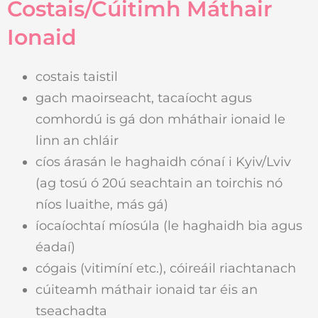
Costais/Cúitimh Máthair
Ionaid
costais taistil
gach maoirseacht, tacaíocht agus
comhordú is gá don mháthair ionaid le
linn an chláir
cíos árasán le haghaidh cónaí i Kyiv/Lviv
(ag tosú ó 20ú seachtain an toirchis nó
níos luaithe, más gá)
íocaíochtaí míosúla (le haghaidh bia agus
éadaí)
cógais (vitimíní etc.), cóireáil riachtanach
cúiteamh máthair ionaid tar éis an
tseachadta