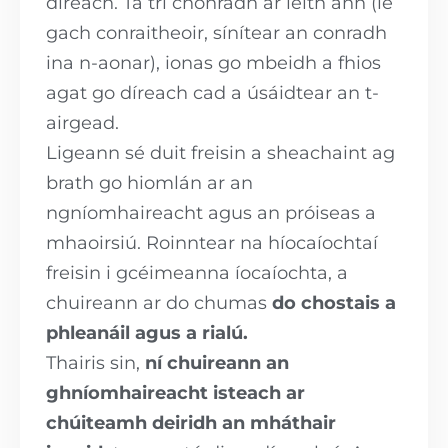
díreach. Tá trí chonradh ar leith ann (le
gach conraitheoir, sínítear an conradh
ina n-aonar), ionas go mbeidh a fhios
agat go díreach cad a úsáidtear an t-
airgead.
Ligeann sé duit freisin a sheachaint ag
brath go hiomlán ar an
ngníomhaireacht agus an próiseas a
mhaoirsiú. Roinntear na híocaíochtaí
freisin i gcéimeanna íocaíochta, a
chuireann ar do chumas
do chostais a
phleanáil agus a rialú.
Thairis sin,
ní chuireann an
ghníomhaireacht isteach ar
chúiteamh deiridh an mháthair