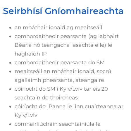
Seirbhísí Gníomhaireachta
an mháthair ionaid ag meaitseáil
comhordaitheoir pearsanta (ag labhairt
Béarla nó teangacha iasachta eile) le
haghaidh IP
comhordaitheoir pearsanta do SM
meaitseáil an mháthair ionaid, socrú
agallaimh phearsanta, ateangaire
cóiríocht do SM i Kyiv/Lviv tar éis 20
seachtain de thoircheas
cóiríocht do IPanna le linn cuairteanna ar
Kyiv/Lviv
comhairliúcháin seachtainiúla le