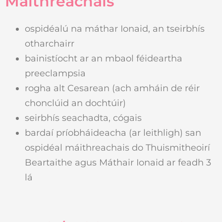
Máithreachais
ospidéalú na máthar Ionaid, an tseirbhís
otharchairr
bainistíocht ar an mbaol féideartha
preeclampsia
rogha alt Cesarean (ach amháin de réir
chonclúid an dochtúir)
seirbhís seachadta, cógais
bardaí príobháideacha (ar leithligh) san
ospidéal máithreachais do Thuismitheoirí
Beartaithe agus Máthair Ionaid ar feadh 3
lá