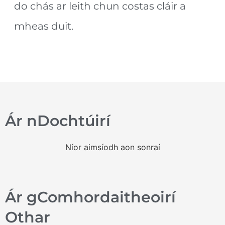
do chás ar leith chun costas cláir a
mheas duit.
Ár nDochtúirí
Níor aimsíodh aon sonraí
Ár gComhordaitheoirí
Othar