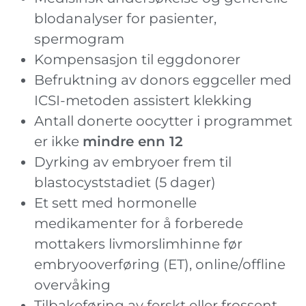
blodanalyser for pasienter,
spermogram
Kompensasjon til eggdonorer
Befruktning av donors eggceller med
ICSI-metoden assistert klekking
Antall donerte oocytter i programmet
er ikke
mindre enn 12
Dyrking av embryoer frem til
blastocyststadiet (5 dager)
Et sett med hormonelle
medikamenter for å forberede
mottakers livmorslimhinne før
embryooverføring (ET), online/offline
overvåking
Tilbakeføring av ferskt eller frossent