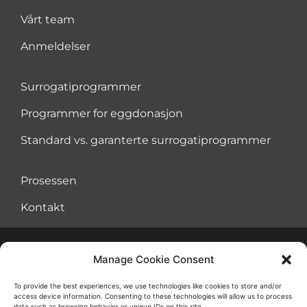
Vårt team
Anmeldelser
Surrogatiprogrammer
Programmer for eggdonasjon
Standard vs. garanterte surrogatiprogrammer
Prosessen
Kontakt
Manage Cookie Consent
Avtale om vilkår for bruk
Informasjonskapsler
To provide the best experiences, we use technologies like cookies to store and/or
access device information. Consenting to these technologies will allow us to process
Retningslinjer for personvern
data such as browsing behavior or unique IDs on this site.