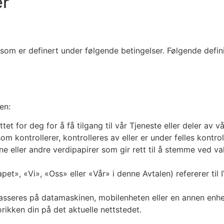
er
som er definert under følgende betingelser. Følgende defi
en:
t for deg for å få tilgang til vår Tjeneste eller deler av vå
 kontrollerer, kontrolleres av eller er under felles kontro
ne eller andre verdipapirer som gir rett til å stemme ved 
apet», «Vi», «Oss» eller «Vår» i denne Avtalen) refererer ti
asseres på datamaskinen, mobilenheten eller en annen enhe
rikken din på det aktuelle nettstedet.