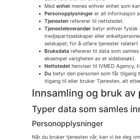
Med
enhet
menes enhver enhet som kan få
Personopplysninger
er all informasjon so
Tjenesten
refererer til nettstedet.
Tjenesteleverandør
betyr enhver fysisk 
tredjepartsselskaper eller enkeltpersoner
selskapet, for å utføre tjenester relater
Bruksdata
refererer til data som samles 
eksempel varigheten av et sidebesøk).
Nettstedet
henviser til IVMED Agency, ti
Du
betyr den personen som får tilgang til
tilgang til eller bruker Tjenesten, alt ett
Innsamling og bruk av
Typer data som samles in
Personopplysninger
Når du bruker tjenesten vår, kan vi be deg om