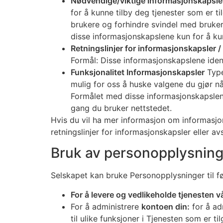
Nødvendige/viktige informasjonskapsle
for å kunne tilby deg tjenester som er ti
brukere og forhindre svindel med bruker
disse informasjonskapslene kun for å kun
Retningslinjer for informasjonskapsler /
Formål: Disse informasjonskapslene iden
Funksjonalitet Informasjonskapsler
Type
mulig for oss å huske valgene du gjør n
Formålet med disse informasjonskapslen
gang du bruker nettstedet.
Hvis du vil ha mer informasjon om informasjon
retningslinjer for informasjonskapsler eller a
Bruk av personopplysning
Selskapet kan bruke Personopplysninger til f
For å levere og vedlikeholde tjenesten v
For å administrere
kontoen din:
for å ad
til ulike funksjoner i Tjenesten som er ti