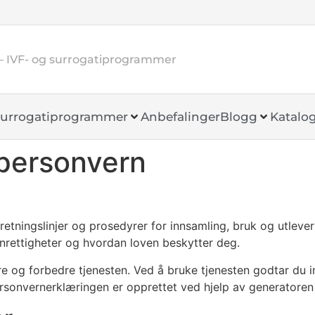
– IVF- og surrogatiprogrammer
urrogatiprogrammer
Anbefalinger
Blogg
Katalo
 personvern
etningslinjer og prosedyrer for innsamling, bruk og utlever
rnrettigheter og hvordan loven beskytter deg.
ere og forbedre tjenesten. Ved å bruke tjenesten godtar du 
onvernerklæringen er opprettet ved hjelp av generatoren 