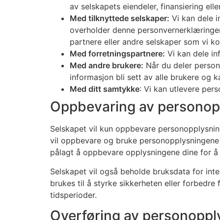
av selskapets eiendeler, finansiering ell
Med tilknyttede selskaper:
Vi kan dele i
overholder denne personvernerklæringen.
partnere eller andre selskaper som vi kon
Med forretningspartnere:
Vi kan dele in
Med andre brukere:
Når du deler person
informasjon bli sett av alle brukere og ka
Med ditt samtykke
: Vi kan utlevere per
Oppbevaring av personop
Selskapet vil kun oppbevare personopplysning
vil oppbevare og bruke personopplysningene di
pålagt å oppbevare opplysningene dine for å o
Selskapet vil også beholde bruksdata for inte
brukes til å styrke sikkerheten eller forbedre f
tidsperioder.
Overføring av personoppl