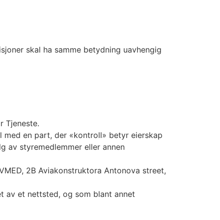
nisjoner skal ha samme betydning uavhengig
r Tjeneste.
ll med en part, der «kontroll» betyr eierskap
valg av styremedlemmer eller annen
l IVMED, 2B Aviakonstruktora Antonova street,
t av et nettsted, og som blant annet