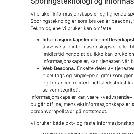
Sporingsteknologi og informas
Vi bruker informasjonskapsler og lignende spo
Sporingsteknologier som brukes er beacons, t
Teknologiene vi bruker kan omfatte:
Informasjonskapsler eller nettleserkapsl
å avvise alle informasjonskapsler eller t
imidlertid hende at du ikke kan bruke enk
informasjonskapsler, kan tjenesten vår 
Web Beacons.
Enkelte deler av tjeneste
pixel tags og single-pixel gifs) som gjø
og for annen relatert nettstedsstatistik
serverintegritet).
Informasjonskapsler kan være «vedvarende» e
du går offline, mens øktinformasjonskapsler s
personvernpolicyer på nettstedet.
Vi bruker både økt- og faste informasjonskap