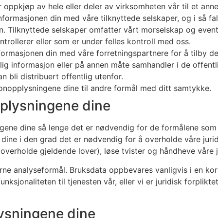
er oppkjøp av hele eller deler av virksomheten vår til et anne
nformasjonen din med våre tilknyttede selskaper, og i så fall
 Tilknyttede selskaper omfatter vårt morselskap og eventue
trollerer eller som er under felles kontroll med oss.
formasjonen din med våre forretningspartnere for å tilby deg
lig informasjon eller på annen måte samhandler i de offent
n bli distribuert offentlig utenfor.
sonopplysningene dine til andre formål med ditt samtykke.
plysningene dine
ene dine så lenge det er nødvendig for de formålene som e
ne i den grad det er nødvendig for å overholde våre juridis
verholde gjeldende lover), løse tvister og håndheve våre jur
rne analyseformål. Bruksdata oppbevares vanligvis i en kor
unksjonaliteten til tjenesten vår, eller vi er juridisk forplik
ysningene dine