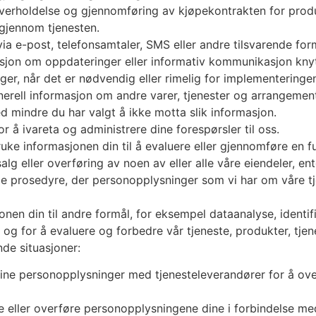
overholdelse og gjennomføring av kjøpekontrakten for produ
gjennom tjenesten.
ia e-post, telefonsamtaler, SMS eller andre tilsvarende for
jon om oppdateringer eller informativ kommunikasjon knyttet
nger, når det er nødvendig eller rimelig for implementeringe
nerell informasjon om andre varer, tjenester og arrangemen
ed mindre du har valgt å ikke motta slik informasjon.
r å ivareta og administrere dine forespørsler til oss.
uke informasjonen din til å evaluere eller gjennomføre en fu
alg eller overføring av noen av eller alle våre eiendeler, e
nde prosedyre, der personopplysninger som vi har om våre t
jonen din til andre formål, for eksempel dataanalyse, identi
og for å evaluere og forbedre vår tjeneste, produkter, tjen
de situasjoner:
ine personopplysninger med tjenesteleverandører for å ove
e eller overføre personopplysningene dine i forbindelse med,