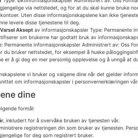
r
Type: Øktinformasjonskapsler Administrert av: Oss Formål
lgjengelige via nettstedet, og for at du skal kunne bruke no
kontoer. Uten disse informasjonskapslene kan ikke tjeneste
ne levere disse tjenestene til deg.
 Varsel Aksept
av informasjonskapsler Type: Permanente in
tifiserer om brukerne har godtatt bruk av informasjonskaps
: Permanente informasjonskapsler Administrert av: Oss For
år du bruker nettstedet, for eksempel å huske påloggingsinf
e er å gi deg en mer personlig opplevelse og å unngå at du
skapslene vi bruker og valgene dine når det gjelder inform
vsnittet om informasjonskapsler i personvernerklæringen vår
ene dine
ølgende formål:
år
, inkludert for å overvåke bruken av tjenesten vår.
ministrere registreringen din som bruker av tjenesten. Per
lgjengelige for deg som registrert bruker.