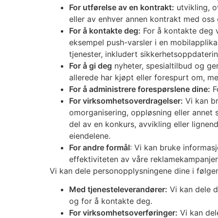
For utførelse av en kontrakt:
utvikling, 
eller av enhver annen kontrakt med oss 
For å kontakte deg:
For å kontakte deg v
eksempel push-varsler i en mobilapplikas
tjenester, inkludert sikkerhetsoppdateri
For å gi deg
nyheter, spesialtilbud og ge
allerede har kjøpt eller forespurt om, m
For å administrere forespørslene dine:
Fo
For virksomhetsoverdragelser:
Vi kan br
omorganisering, oppløsning eller annet s
del av en konkurs, avvikling eller ligne
eiendelene.
For andre formål
: Vi kan bruke informas
effektiviteten av våre reklamekampanjer 
Vi kan dele personopplysningene dine i følgen
Med tjenesteleverandører:
Vi kan dele d
og for å kontakte deg.
For virksomhetsoverføringer:
Vi kan del