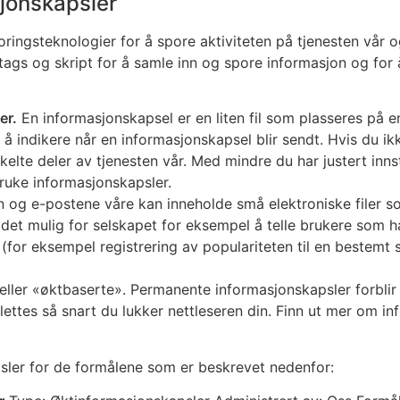
jonskapsler
ringsteknologier for å spore aktiviteten på tjenesten vår o
ags og skript for å samle inn og spore informasjon og for å
er.
En informasjonskapsel er en liten fil som plasseres på en
il å indikere når en informasjonskapsel blir sendt. Hvis du 
elte deler av tjenesten vår. Med mindre du har justert innsti
bruke informasjonskapsler.
n og e-postene våre kan inneholde små elektroniske filer s
r det mulig for selskapet for eksempel å telle brukere som h
k (for eksempel registrering av populariteten til en bestemt
ller «øktbaserte». Permanente informasjonskapsler forblir
lettes så snart du lukker nettleseren din. Finn ut mer om i
sler for de formålene som er beskrevet nedenfor: