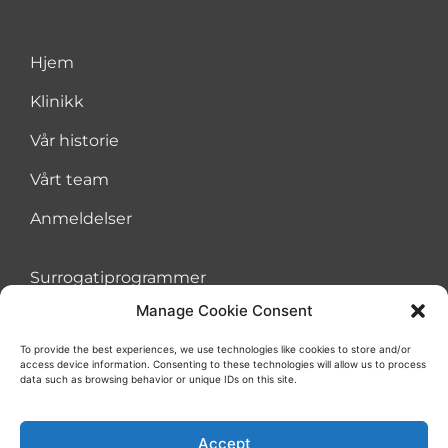
Hjem
Klinikk
Vår historie
Vårt team
Anmeldelser
Surrogatiprogrammer
Manage Cookie Consent
Programmer for eggdonasjon
To provide the best experiences, we use technologies like cookies to store and/or
Standard vs. garanterte surrogatiprogrammer
access device information. Consenting to these technologies will allow us to process
data such as browsing behavior or unique IDs on this site.
Prosessen
Accept