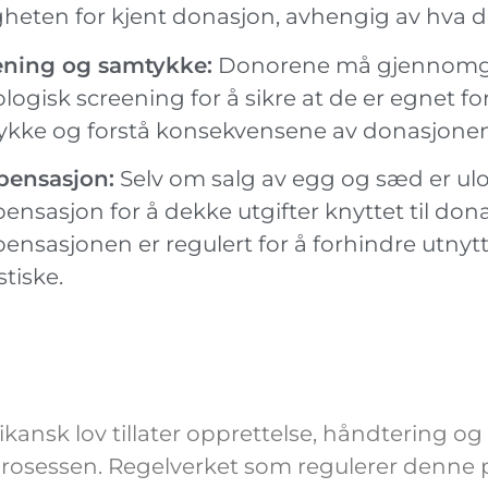
heten for kjent donasjon, avhengig av hva de
ening og samtykke:
Donorene må gjennomgå
logisk screening for å sikre at de er egnet f
ykke og forstå konsekvensene av donasjonen
ensasjon:
Selv om salg av egg og sæd er ulo
nsasjon for å dekke utgifter knyttet til do
nsasjonen er regulert for å forhindre utnytt
stiske.
kansk lov tillater opprettelse, håndtering o
rosessen. Regelverket som regulerer denne pr