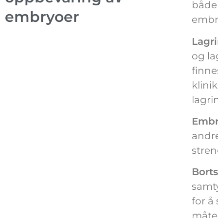
både 
embryoer
embr
Lagr
og la
finne
klini
lagr
Embr
andre
stren
Borts
samty
for å
måte