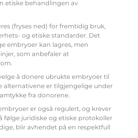
den etiske behandlingen av
s (fryses ned) for fremtidig bruk,
erhets- og etiske standarder. Det
nge embryoer kan lagres, men
linjer, som anbefaler at
rom.
 velge å donere ubrukte embryoer til
se alternativene er tilgjengelige under
 samtykke fra donorene.
mbryoer er også regulert, og krever
 følge juridiske og etiske protokoller
ige, blir avhendet på en respektfull