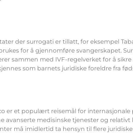
stater der surrogati er tillatt, for eksempel T
rukes for å gjennomføre svangerskapet. Surr
rer sammen med IVF-regelverket for å sikre a
jennes som barnets juridiske foreldre fra fød
o er et populært reisemål for internasjonale
ne avanserte medisinske tjenester og relativt
nter må imidlertid ta hensyn til flere juridisk