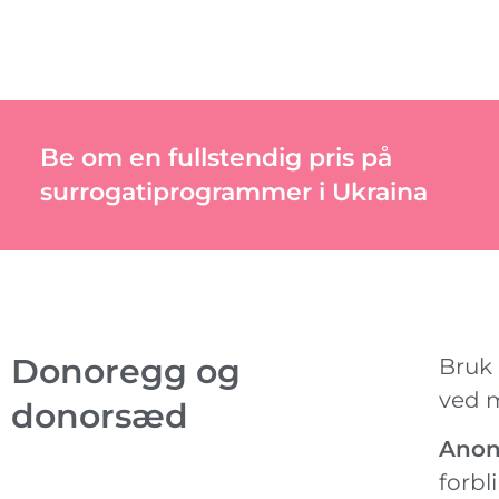
Be om en fullstendig pris på
surrogatiprogrammer i Ukraina
Donoregg og
Bruk 
ved m
donorsæd
Anon
forbl