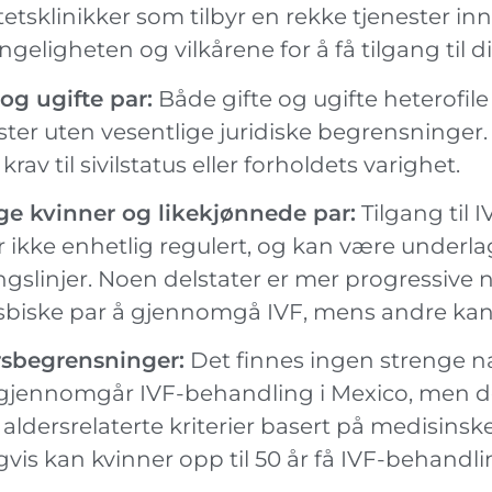
litetsklinikker som tilbyr en rekke tjenester in
engeligheten og vilkårene for å få tilgang til d
 og ugifte par:
Både gifte og ugifte heterofile 
ster uten vesentlige juridiske begrensninger.
krav til sivilstatus eller forholdets varighet.
ge kvinner og likekjønnede par:
Tilgang til 
r ikke enhetlig regulert, og kan være underla
ngslinjer. Noen delstater er mer progressive nå
sbiske par å gjennomgå IVF, mens andre kan i
rsbegrensninger:
Det finnes ingen strenge na
jennomgår IVF-behandling i Mexico, men de 
aldersrelaterte kriterier basert på medisinske
gvis kan kvinner opp til 50 år få IVF-behandli