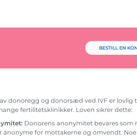
BESTILL EN KO
av donoregg og donorsæd ved IVF er lovlig till
ange fertilitetsklinikker. Loven sikrer dette:
ymitet:
Donorens anonymitet bevares som r
ir anonyme for mottakerne og omvendt. Noen k