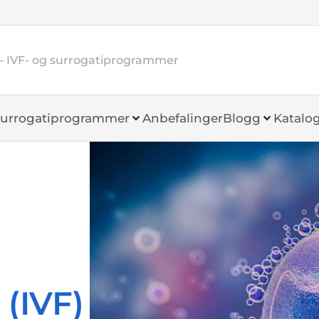
– IVF- og surrogatiprogrammer
urrogatiprogrammer
Anbefalinger
Blogg
Katalo
 (IVF)