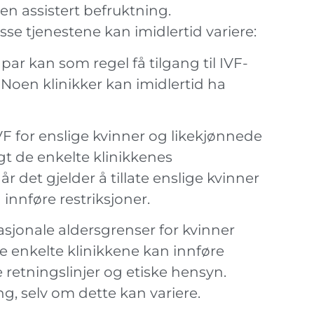
nen assistert befruktning.
isse tjenestene kan imidlertid variere:
par kan som regel få tilgang til IVF-
 Noen klinikker kan imidlertid ha
IVF for enslige kvinner og likekjønnede
gt de enkelte klinikkenes
r det gjelder å tillate enslige kvinner
nnføre restriksjoner.
sjonale aldersgrenser for kvinner
enkelte klinikkene kan innføre
 retningslinjer og etiske hensyn.
ng, selv om dette kan variere.