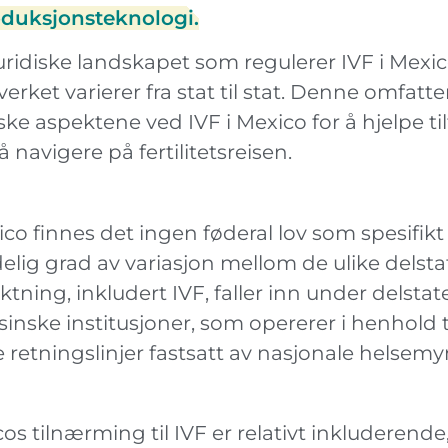
oduksjonsteknologi.
uridiske landskapet som regulerer IVF i Mexic
verket varierer fra stat til stat. Denne omfatt
iske aspektene ved IVF i Mexico for å hjelpe t
 navigere på fertilitetsreisen.
ico finnes det ingen føderal lov som spesifikt 
elig grad av variasjon mellom de ulike delsta
ktning, inkludert IVF, faller inn under dels
inske institusjoner, som opererer i henhold t
e retningslinjer fastsatt av nasjonale helsem
os tilnærming til IVF er relativt inkluderend