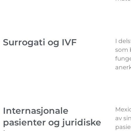
Surrogati og IVF
I del
som b
funge
anerk
Internasjonale
Mexic
av si
pasienter og juridiske
pasie