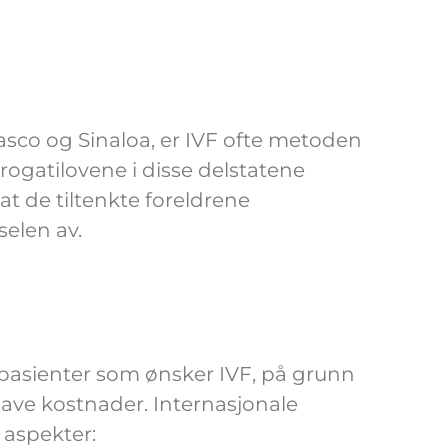
abasco og Sinaloa, er IVF ofte metoden
ogatilovene i disse delstatene
t de tiltenkte foreldrene
selen av.
 pasienter som ønsker IVF, på grunn
 lave kostnader. Internasjonale
e aspekter: