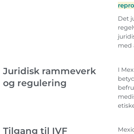
repr
Det j
regel
jurid
med å
Juridisk rammeverk
I Mex
betyd
og regulering
befru
medis
etisk
Tilgang til IVF
Mexic