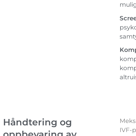
mulig
Scre
psyko
samt
Komp
kompe
kompe
altrui
Håndtering og
Meksi
IVF-p
oppbevaring av