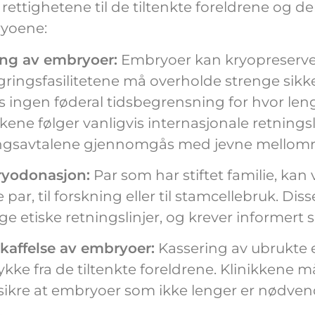
rettighetene til de tiltenkte foreldrene og 
yoene:
ing av embryoer:
Embryoer kan kryopreservere
gringsfasilitetene må overholde strenge sikk
s ingen føderal tidsbegrensning for hvor le
kkene følger vanligvis internasjonale retnings
ingsavtalene gjennomgås med jevne mellom
yodonasjon:
Par som har stiftet familie, kan
 par, til forskning eller til stamcellebruk. Dis
ge etiske retningslinjer, og krever informert
kaffelse av embryoer:
Kassering av ubrukte e
kke fra de tiltenkte foreldrene. Klinikkene må
 sikre at embryoer som ikke lenger er nødvend
.