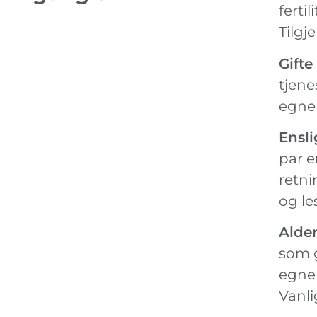
ferti
Tilgj
Gifte
tjene
egne 
Ensli
par e
retni
og le
Alde
som g
egne 
Vanli