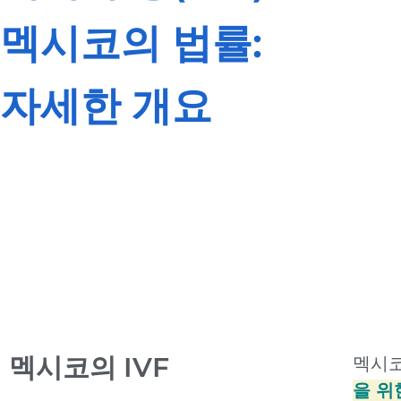
멕시코의 법률:
자세한 개요
멕시코의 IVF
멕시코
을 위