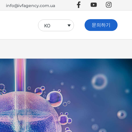
info@ivfagency.com.ua
문의하기
KO