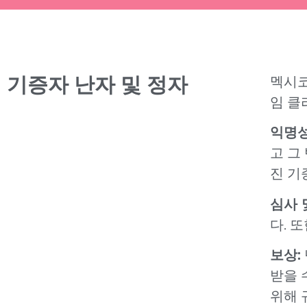
기증자 난자 및 정자
멕시코
임 클
익명성
고 그
진 기
심사 
다. 
보상:
받을 
위해 