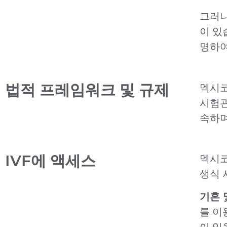
그러나
이 있
명하여
법적 프레임워크 및 규제
멕시코
시험관
속하며
IVF에 액세스
멕시코
생식 
기혼 
를 이
이 있