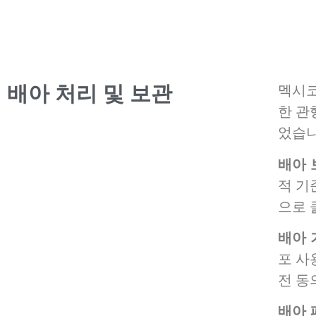
배아 처리 및 보관
멕시코
한 관
었습니
배아 
적 기
으로 
배아 
포 사
전 동
배아 