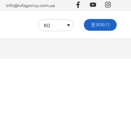
info@ivfagency.com.ua
문의하기
KO