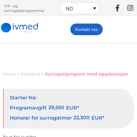
IVF- og
NO
surrogatiprogrammer
Kontakt oss
Home
»
Standard
»
Surrogatiprogram med eggdonasjon
Starter fra:
29,550
Programavgift
EUR*
22,300
Honorar for surrogatmor
EUR*
*kun for kunder