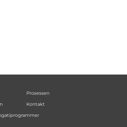
Prosessen
on
Kontakt
rrogatiprogrammer