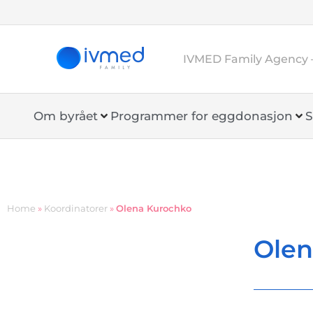
IVMED Family Agency 
Om byrået
Programmer for eggdonasjon
S
Home
»
Koordinatorer
»
Olena Kurochko
Olen