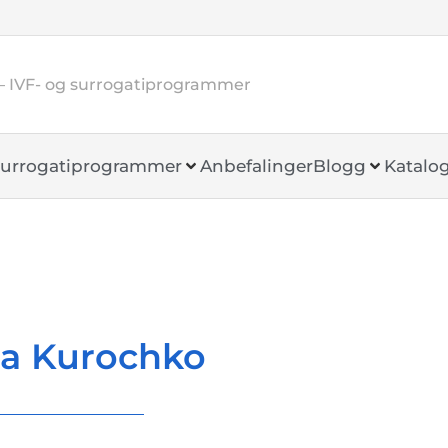
– IVF- og surrogatiprogrammer
urrogatiprogrammer
Anbefalinger
Blogg
Katalo
a Kurochko