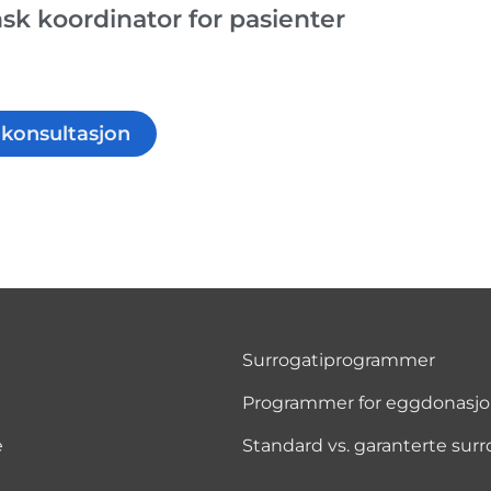
sk koordinator for pasienter
l konsultasjon
Surrogatiprogrammer
Programmer for eggdonasj
e
Standard vs. garanterte su