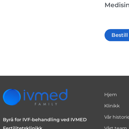
Medisin
Bestil
Hjem
Klinikk
Vår histori
Byrå for IVF-behandling ved IVMED
Vårt team
Fertilitetsklinikk