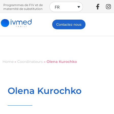
Programmes de FIV et de
FR
maternité de substitution
Contactez nous
Home
»
Coordinateurs
»
Olena Kurochko
Olena Kurochko