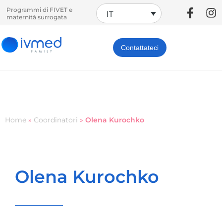
Programmi di FIVET e
IT
maternità surrogata
Contattateci
Home
»
Coordinatori
»
Olena Kurochko
Olena Kurochko