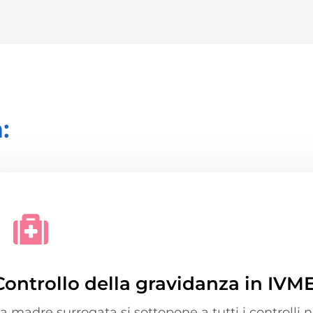
:
Controllo della gravidanza in IVM
a madre surrogata si sottopone a tutti i controll