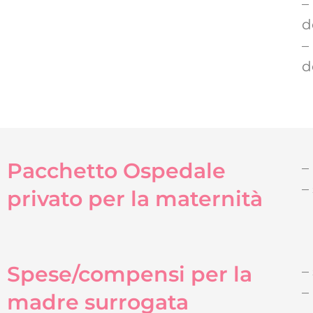
–
d
–
d
Pacchetto Ospedale
–
–
privato per la maternità
Spese/compensi per la
–
–
madre surrogata