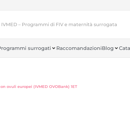
a IVMED – Programmi di FIV e maternità surrogata
Programmi surrogati
Raccomandazioni
Blog
Cata
con ovuli europei (IVMED OVOBank) 1ET