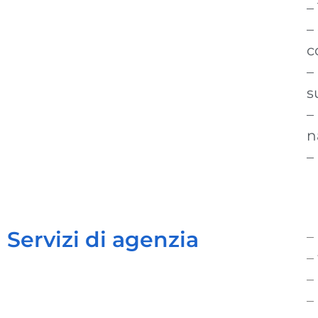
–
–
c
–
s
–
n
–
Servizi di agenzia
–
–
–
–