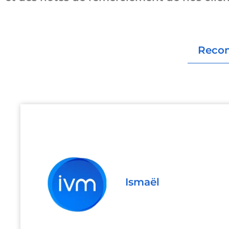
Reco
Ismaël