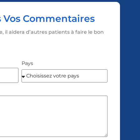
the
 Vos Commentaires
nav
the
il aidera d’autres patients à faire le bon
I 
loo
Pays