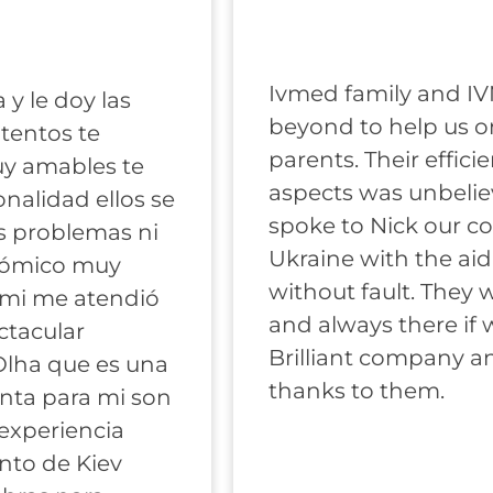
Ivmed family and I
y le doy las
beyond to help us 
atentos te
parents. Their efficie
uy amables te
aspects was unbeli
nalidad ellos se
spoke to Nick our c
s problemas ni
Ukraine with the aid
nómico muy
without fault. They 
 mi me atendió
and always there if
ctacular
Brilliant company a
lha que es una
thanks to them.
nta para mi son
 experiencia
anto de Kiev