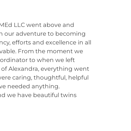
VMEd LLC went above and
Aft
on our adventure to becoming
in 
ncy, efforts and excellence in all
dre
evable. From the moment we
hav
oordinator to when we left
alt
 of Alexandra, everything went
ver
were caring, thoughtful, helpful
op
 we needed anything.
st
nd we have beautiful twins
tha
bec
qu
the
ans