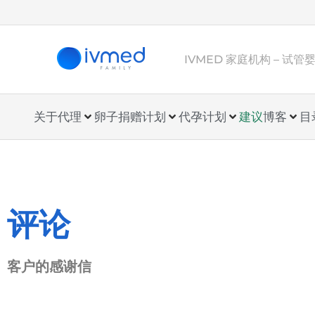
IVMED 家庭机构 – 试
关于代理
卵子捐赠计划
代孕计划
建议
博客
目
评论
客户的感谢信