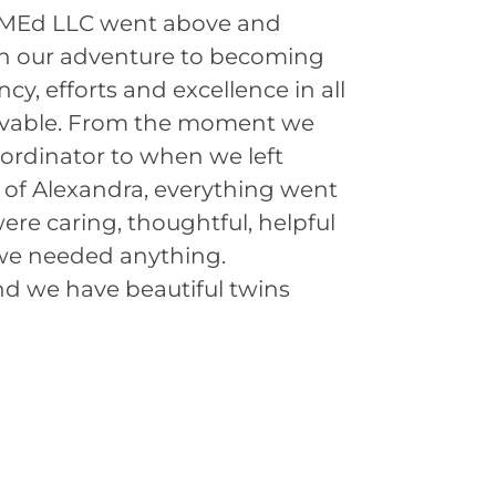
VMEd LLC went above and
Aft
on our adventure to becoming
in 
ncy, efforts and excellence in all
dre
evable. From the moment we
hav
oordinator to when we left
alt
 of Alexandra, everything went
ver
were caring, thoughtful, helpful
op
 we needed anything.
st
nd we have beautiful twins
tha
bec
qu
the
ans
Ou
ac