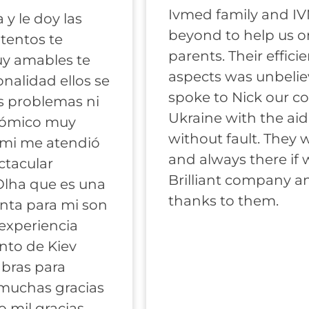
Ivmed family and I
y le doy las
beyond to help us 
atentos te
parents. Their efficie
uy amables te
aspects was unbeli
nalidad ellos se
spoke to Nick our c
s problemas ni
Ukraine with the aid
nómico muy
without fault. They 
 mi me atendió
and always there if
ctacular
Brilliant company a
lha que es una
thanks to them.
nta para mi son
 experiencia
anto de Kiev
bras para
 muchas gracias
 mil gracias