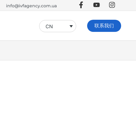
info@ivfagency.com.ua
联系我们
CN