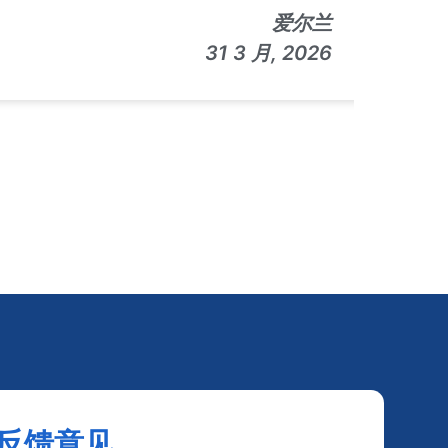
爱尔兰
th
31 3 月, 2026
mad
To 
ear
eme
a t
ini
fo
her
Aft
im
emb
the
反馈意见
nav