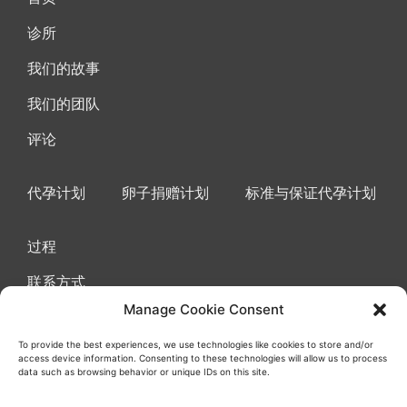
诊所
我们的故事
我们的团队
评论
代孕计划
卵子捐赠计划
标准与保证代孕计划
过程
联系方式
Manage Cookie Consent
To provide the best experiences, we use technologies like cookies to store and/or
access device information. Consenting to these technologies will allow us to process
使用协议条款
曲奇
隐私政策
data such as browsing behavior or unique IDs on this site.