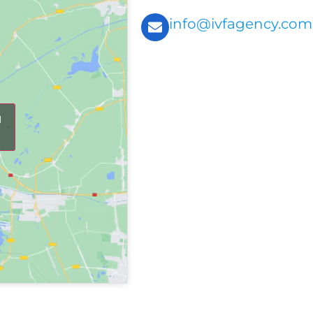
info@ivfagency.com
d