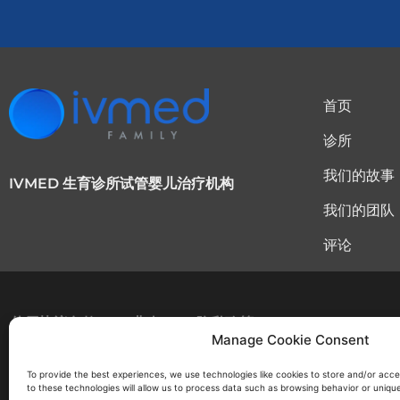
首页
诊所
我们的故事
IVMED 生育诊所试管婴儿治疗机构
我们的团队
评论
使用协议条款
曲奇
隐私政策
Manage Cookie Consent
To provide the best experiences, we use technologies like cookies to store and/or acc
to these technologies will allow us to process data such as browsing behavior or unique 