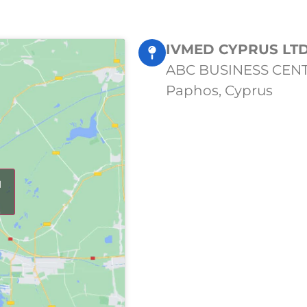
IVMED CYPRUS L
ABC BUSINESS CENTER, 
Paphos, Сyprus
d