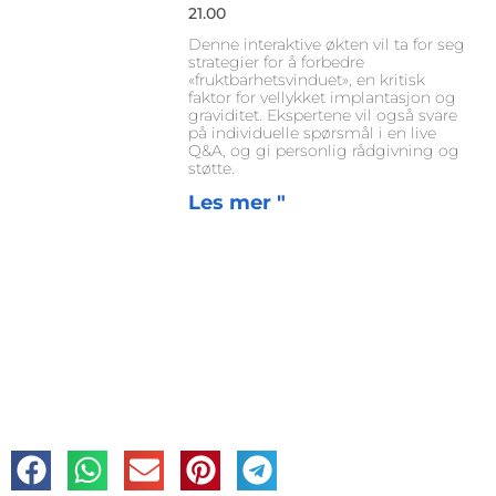
21.00
Denne interaktive økten vil ta for seg
strategier for å forbedre
«fruktbarhetsvinduet», en kritisk
faktor for vellykket implantasjon og
graviditet. Ekspertene vil også svare
på individuelle spørsmål i en live
Q&A, og gi personlig rådgivning og
støtte.
Les mer "