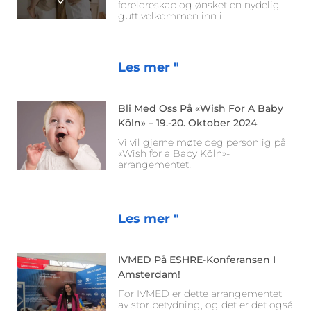
foreldreskap og ønsket en nydelig
gutt velkommen inn i
Les mer "
Bli Med Oss På «Wish For A Baby
Köln» – 19.-20. Oktober 2024
Vi vil gjerne møte deg personlig på
«Wish for a Baby Köln»-
arrangementet!
Les mer "
IVMED På ESHRE-Konferansen I
Amsterdam!
For IVMED er dette arrangementet
av stor betydning, og det er det også