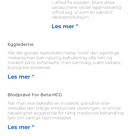
i utflod fra skjeden. Blant disse
variasjonene skiller egghviteaktig
utflod seg ut som en særskilt
væskeproduksjon.
Les mer "
Egglederne
Når det gjelder reproduktiv helse, hviler den egentlige
mekanismen bak naturlig befruktning ofte helt og
holdent på to sofistikerte, men samtidig svært sårbare,
biologiske prosesser.
Les mer "
Blodprøve For Beta-HCG
Når man skal bekrefte en mistenkt graviditet eller
overvåke den tidlige embryonale utviklingen, er klinisk
nøyaktighet avgjørende for riktig medisinsk behandling.
Selv om vanlige hjemmetester
Les mer "