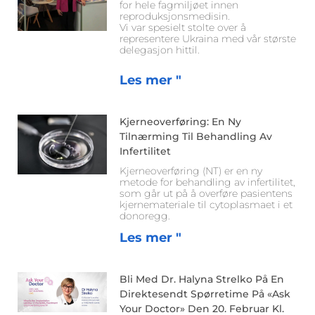
for hele fagmiljøet innen
reproduksjonsmedisin.
Vi var spesielt stolte over å
representere Ukraina med vår største
delegasjon hittil.
Les mer "
Kjerneoverføring: En Ny
Tilnærming Til Behandling Av
Infertilitet
Kjerneoverføring (NT) er en ny
metode for behandling av infertilitet,
som går ut på å overføre pasientens
kjernemateriale til cytoplasmaet i et
donoregg.
Les mer "
Bli Med Dr. Halyna Strelko På En
Direktesendt Spørretime På «Ask
Your Doctor» Den 20. Februar Kl.