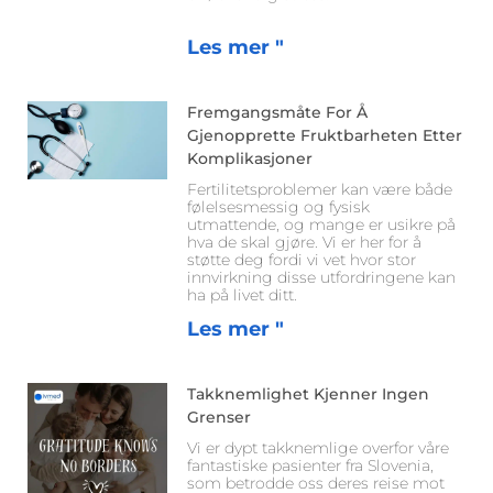
Les mer "
Fremgangsmåte For Å
Gjenopprette Fruktbarheten Etter
Komplikasjoner
Fertilitetsproblemer kan være både
følelsesmessig og fysisk
utmattende, og mange er usikre på
hva de skal gjøre. Vi er her for å
støtte deg fordi vi vet hvor stor
innvirkning disse utfordringene kan
ha på livet ditt.
Les mer "
Takknemlighet Kjenner Ingen
Grenser
Vi er dypt takknemlige overfor våre
fantastiske pasienter fra Slovenia,
som betrodde oss deres reise mot