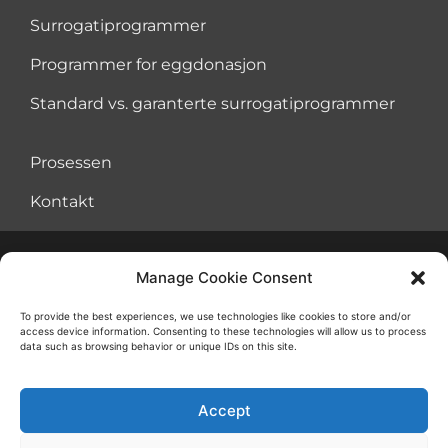
Surrogatiprogrammer
Programmer for eggdonasjon
Standard vs. garanterte surrogatiprogrammer
Prosessen
Kontakt
Manage Cookie Consent
Avtale om vilkår for bruk
Informasjonskapsler
To provide the best experiences, we use technologies like cookies to store and/or
access device information. Consenting to these technologies will allow us to process
Retningslinjer for personvern
data such as browsing behavior or unique IDs on this site.
Accept