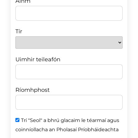
Ainm
Tír
Uimhir teileafón
Ríomhphost
Trí "Seol" a bhrú glacaim le téarmaí agus
coinníollacha an Pholasaí Príobháideachta