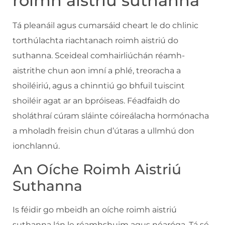
roimh aistriú suthanna
Tá pleanáil agus cumarsáid cheart le do chlinic
torthúlachta riachtanach roimh aistriú do
suthanna. Sceideal comhairliúchán réamh-
aistrithe chun aon imní a phlé, treoracha a
shoiléiriú, agus a chinntiú go bhfuil tuiscint
shoiléir agat ar an bpróiseas. Féadfaidh do
sholáthraí cúram sláinte cóireálacha hormónacha
a mholadh freisin chun d’útaras a ullmhú don
ionchlannú.
An Oíche Roimh Aistriú
Suthanna
Is féidir go mbeidh an oíche roimh aistriú
suthanna lán le réamhshuim agus néaróga. Tá sé