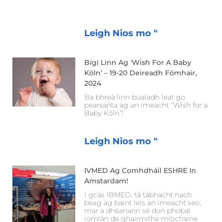
Leigh Nios mo "
Bígí Linn Ag ‘Wish For A Baby
Köln’ – 19-20 Deireadh Fómhair,
2024
Ba bhreá linn bualadh leat go
pearsanta ag an imeacht “Wish for a
Baby Köln”!
Leigh Nios mo "
IVMED Ag Comhdháil ESHRE In
Amstardam!
I gcás IBMED, tá tábhacht nach
beag ag baint leis an imeacht seo,
mar a dhéanann sé don phobal
iomlán de ghairmithe míochaine