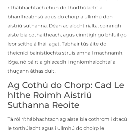
ríthábhachtach chun do thorthúlacht a
bharrfheabhsú agus do chorp a ullmhú don
aistriú suthanna. Déan aclaíocht rialta, coinnigh
aiste bia cothaitheach, agus cinntigh go bhfuil go
leor scíthe á fháil agat. Tabhair tús áite do
theicnící bainistíochta struis amhail machnamh,
ióga, nó páirt a ghlacadh i ngníomhaíochtaí a
thugann áthas duit.
Ag Cothú do Chorp: Cad Le
hIthe Roimh Aistriú
Suthanna Reoite
Tá ról ríthábhachtach ag aiste bia cothrom i dtacú
le torthúlacht agus i ullmhú do choirp le