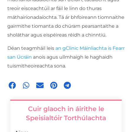
treoir eisceachtúil ar fáil le linn do thuras
máthairionadaíochta. Tá ár bhfoireann tiomnaithe
gairmithe tiomanta do chúram pearsantaithe a
sholáthar agus eispéireas réidh a chinntiú.
Déan teagmháil leis
an gClinic Máinliachta is Fearr
san Úcráin
anois agus ullmhaigh le haghaidh
tuismitheoireachta sona.
Cuir glaoch in áirithe le
Speisialtóir Torthúlachta