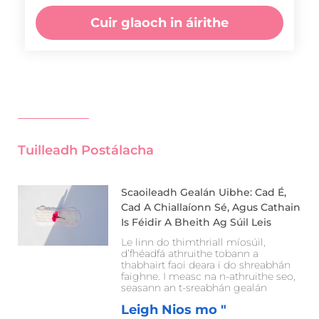
Cuir glaoch in áirithe
Tuilleadh Postálacha
Scaoileadh Gealán Uibhe: Cad É,
Cad A Chiallaíonn Sé, Agus Cathain
Is Féidir A Bheith Ag Súil Leis
Le linn do thimthriall míosúil,
d’fhéadfá athruithe tobann a
thabhairt faoi deara i do shreabhán
faighne. I measc na n-athruithe seo,
seasann an t-sreabhán gealán
Leigh Nios mo "