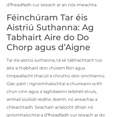
d’fhéadfadh cur isteach ar an nós imeachta.
Féinchúram Tar éis
Aistriú Suthanna: Ag
Tabhairt Aire do Do
Chorp agus d’Aigne
Tar éis aistriú suthanna, tá sé tábhachtach tús
áite a thabhairt don chúram féin agus
timpeallacht thacúil a chruthú don ionchlannú.
Glac páirt i ngníomhaíochtaí a chuireann scíth
chun cinn agus a laghdaíonn leibhéil struis,
amhail siúlóidí réidhe, léamh, nó aireachas a
chleachtadh. Seachain aclaíocht dhian nó
gníomhaíochtaí a d’fhéadfadh cur isteach ar do