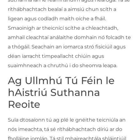
ríthábhachtach bealaí a aimsiú chun scíth a
ligean agus codladh maith oíche a fháil.
Smaoinigh ar theicnící scíthe a chleachtadh,
amhail cleachtaí análaithe domhain nó folcadh te
a thógáil. Seachain an iomarca stró fisiciúil agus
déan iarracht timpeallacht chiúin agus
suaimhneach a chruthú i do sheomra leapa.
Ag Ullmhú Tú Féin le
hAistriú Suthanna
Reoite
Sula dtosaíonn tú ag plé le gnéithe teicniúla an
nós imeachta, tá sé ríthábhachtach díriú ar do
fholláine iomlán. Tá stíl mhaireachtála shláintiúil