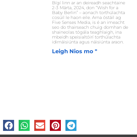
Bígí linn ar an deireadh seachtaine
2-3 Márta, 2024, don “Wish for a
Baby Berlin” – aonach torthúlachta
cosúil le haon eile. Arna óstáil ag
Five Senses Media, is é an imeacht
seo do thairseach chuig domhan de
shaineolas tógála teaghlaigh, ina
mbeidh speisialtóirí torthúlachta
idirnáisiúnta agus náisiúnta araon.
Leigh Nios mo "