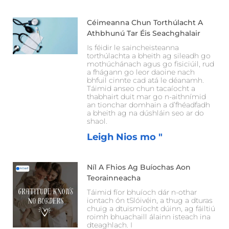
Céimeanna Chun Torthúlacht A
Athbhunú Tar Éis Seachghalair
Is féidir le saincheisteanna
torthúlachta a bheith ag sileadh go
mothúchánach agus go fisiciúil, rud
a fhágann go leor daoine nach
bhfuil cinnte cad atá le déanamh.
Táimid anseo chun tacaíocht a
thabhairt duit mar go n-aithnímid
an tionchar domhain a d’fhéadfadh
a bheith ag na dúshláin seo ar do
shaol.
Leigh Nios mo "
Níl A Fhios Ag Buíochas Aon
Teorainneacha
Táimid fíor bhuíoch dár n-othar
iontach ón tSlóivéin, a thug a dturas
chuig a dtuismíocht dúinn, ag fáiltiú
roimh bhuachaill álainn isteach ina
dteaghlach. I