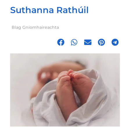
Suthanna Rathúil
Blag Gníomhaireachta