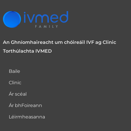
An Ghníomhaireacht um chóireáil IVF ag Clinic
Torthúlachta IVMED
Baile
Clinic
Ár scéal
Ár bhFoireann
Léirmheasanna