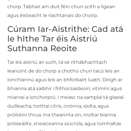
chorp. Tabhair am duit féin chun scíth a ligean
agus éisteacht le riachtanais do choirp.
Cúram Iar-Aistrithe: Cad atá
le hIthe Tar éis Aistriú
Suthanna Reoite
Tar éis aistriú an suth, tá sé ríthábhachtach
leanúint de do chorp a chothú chun tacú leis an
ionchlannú agus leis an bhforbairt luath. Dírigh ar
bhianna atá saibhir i frithocsaídeoirí, vitimíní agus
mianraí a ionchorprú. I measc na samplaí tá glasraí
duilleacha, torthaí citris, cnónna, síolta, agus
próitéiní thrua. Ina theannta sin, moltar bianna
próiseáilte, sneaiceanna siúcrúla, agus tomhaltas