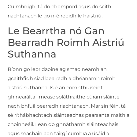
Cuimhnigh, tá do chompord agus do scíth
riachtanach le go n-éireoidh le haistriú.
Le Bearrtha nó Gan
Bearradh Roimh Aistriú
Suthanna
Bíonn go leor daoine ag smaoineamh an
gcaithfidh siad bearradh a dhéanamh roimh
aistriú suthanna. Is é an comhthuiscint
ghinearálta i measc soláthraithe cúram sláinte
nach bhfuil bearradh riachtanach. Mar sin féin, tá
sé ríthábhachtach sláinteachas pearsanta maith a
choinneáil. Lean do ghnáthamh sláinteachais
agus seachain aon táirgí cumhra a úsáid a