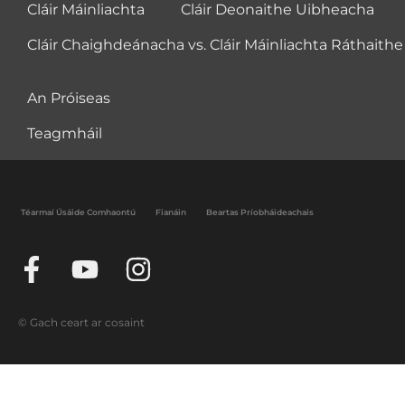
Cláir Máinliachta
Cláir Deonaithe Uibheacha
Cláir Chaighdeánacha vs. Cláir Máinliachta Ráthaithe
An Próiseas
Teagmháil
Téarmaí Úsáide Comhaontú
Fianáin
Beartas Príobháideachais
© Gach ceart ar cosaint