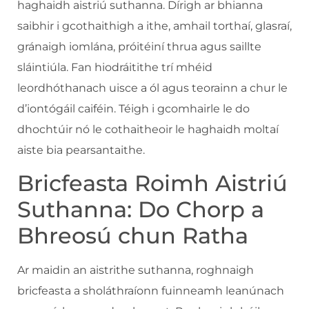
haghaidh aistriú suthanna. Dírigh ar bhianna
saibhir i gcothaithigh a ithe, amhail torthaí, glasraí,
gránaigh iomlána, próitéiní thrua agus saillte
sláintiúla. Fan hiodráitithe trí mhéid
leordhóthanach uisce a ól agus teorainn a chur le
d’iontógáil caiféin. Téigh i gcomhairle le do
dhochtúir nó le cothaitheoir le haghaidh moltaí
aiste bia pearsantaithe.
Bricfeasta Roimh Aistriú
Suthanna: Do Chorp a
Bhreosú chun Ratha
Ar maidin an aistrithe suthanna, roghnaigh
bricfeasta a sholáthraíonn fuinneamh leanúnach