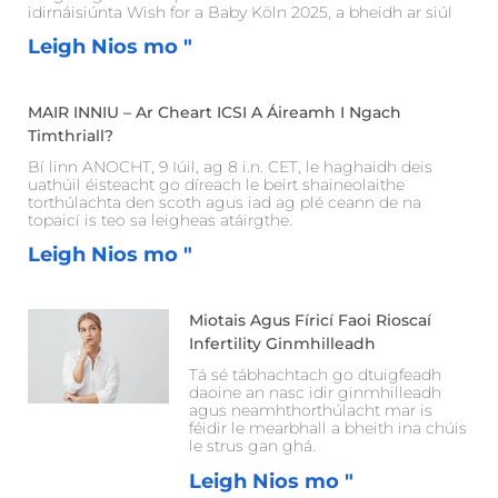
idirnáisiúnta Wish for a Baby Köln 2025, a bheidh ar siúl
Leigh Nios mo "
MAIR INNIU – Ar Cheart ICSI A Áireamh I Ngach
Timthriall?
Bí linn ANOCHT, 9 Iúil, ag 8 i.n. CET, le haghaidh deis
uathúil éisteacht go díreach le beirt shaineolaithe
torthúlachta den scoth agus iad ag plé ceann de na
topaicí is teo sa leigheas atáirgthe.
Leigh Nios mo "
Miotais Agus Fíricí Faoi Rioscaí
Infertility Ginmhilleadh
Tá sé tábhachtach go dtuigfeadh
daoine an nasc idir ginmhilleadh
agus neamhthorthúlacht mar is
féidir le mearbhall a bheith ina chúis
le strus gan ghá.
Leigh Nios mo "