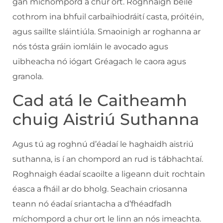
gan míchompord a chur ort. Roghnaigh béile
cothrom ina bhfuil carbaihiodráití casta, próitéin,
agus saillte sláintiúla. Smaoinigh ar roghanna ar
nós tósta gráin iomláin le avocado agus
uibheacha nó iógart Gréagach le caora agus
granola.
Cad atá le Caitheamh
chuig Aistriú Suthanna
Agus tú ag roghnú d’éadaí le haghaidh aistriú
suthanna, is í an chompord an rud is tábhachtaí.
Roghnaigh éadaí scaoilte a ligeann duit rochtain
éasca a fháil ar do bholg. Seachain criosanna
teann nó éadaí sriantacha a d’fhéadfadh
míchompord a chur ort le linn an nós imeachta.