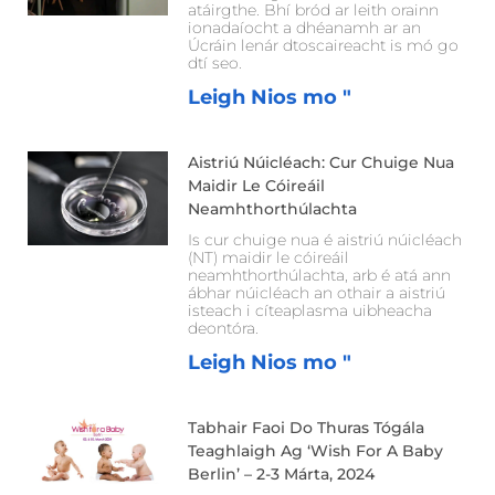
atáirgthe. Bhí bród ar leith orainn
ionadaíocht a dhéanamh ar an
Úcráin lenár dtoscaireacht is mó go
dtí seo.
Leigh Nios mo "
Aistriú Núicléach: Cur Chuige Nua
Maidir Le Cóireáil
Neamhthorthúlachta
Is cur chuige nua é aistriú núicléach
(NT) maidir le cóireáil
neamhthorthúlachta, arb é atá ann
ábhar núicléach an othair a aistriú
isteach i cíteaplasma uibheacha
deontóra.
Leigh Nios mo "
Tabhair Faoi Do Thuras Tógála
Teaghlaigh Ag ‘Wish For A Baby
Berlin’ – 2-3 Márta, 2024