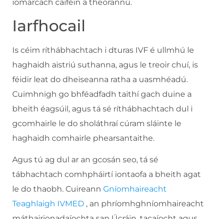
iomarcach caiféin a theorannú.
Iarfhocail
Is céim ríthábhachtach i dturas IVF é ullmhú le
haghaidh aistriú suthanna, agus le treoir chuí, is
féidir leat do dheiseanna ratha a uasmhéadú.
Cuimhnigh go bhféadfadh taithí gach duine a
bheith éagsúil, agus tá sé ríthábhachtach dul i
gcomhairle le do sholáthraí cúram sláinte le
haghaidh comhairle phearsantaithe.
Agus tú ag dul ar an gcosán seo, tá sé
tábhachtach comhpháirtí iontaofa a bheith agat
le do thaobh. Cuireann
Gníomhaireacht
Teaghlaigh IVMED
, an phríomhghníomhaireacht
máthairionadaíochta san Úcráin, tacaíocht agus