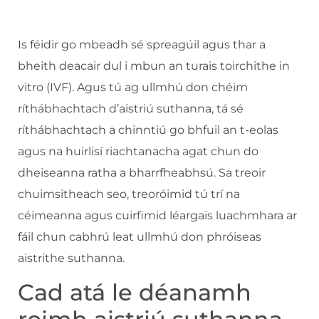
Is féidir go mbeadh sé spreagúil agus thar a
bheith deacair dul i mbun an turais toirchithe in
vitro (IVF). Agus tú ag ullmhú don chéim
ríthábhachtach d’aistriú suthanna, tá sé
ríthábhachtach a chinntiú go bhfuil an t-eolas
agus na huirlisí riachtanacha agat chun do
dheiseanna ratha a bharrfheabhsú. Sa treoir
chuimsitheach seo, treoróimid tú trí na
céimeanna agus cuirfimid léargais luachmhara ar
fáil chun cabhrú leat ullmhú don phróiseas
aistrithe suthanna.
Cad atá le déanamh