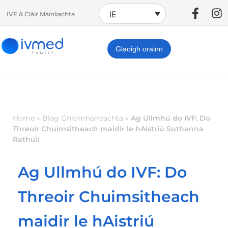
IE
IVF & Cláir Máinliachta
Glaoigh orainn
Home
»
Blag Gníomhaireachta
»
Ag Ullmhú do IVF: Do
Threoir Chuimsitheach maidir le hAistriú Suthanna
Rathúil
Ag Ullmhú do IVF: Do
Threoir Chuimsitheach
maidir le hAistriú