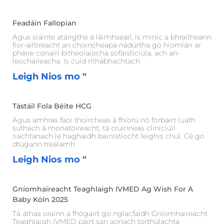
Feadáin Fallopian
Agus sláinte atáirgthe á láimhseáil, is minic a bhraitheann
fíor-ailtireacht an choincheapa nádúrtha go hiomlán ar
phéire conairí bitheolaíocha sofaisticiúla, ach an-
leochaileacha. Is cuid ríthábhachtach
Leigh Nios mo "
Tástáil Fola Béite HCG
Agus amhras faoi thoircheas á fhíorú nó forbairt luath
suthach á monatóireacht, tá cruinneas cliniciúil
riachtanach le haghaidh bainistíocht leighis chuí. Cé go
dtugann trealamh
Leigh Nios mo "
Gníomhaireacht Teaghlaigh IVMED Ag Wish For A
Baby Köln 2025
Tá áthas orainn a fhógairt go nglacfaidh Gníomhaireacht
Teaghlaigh IVMED páirt san aonach torthúlachta