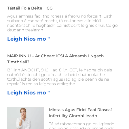
Tástáil Fola Béite HCG
Agus amhras faoi thoircheas á fhíorú nó forbairt luath
suthach á monatóireacht, tá cruinneas cliniciúil
riachtanach le haghaidh bainistíocht leighis chuí. Cé go
dtugann trealamh
Leigh Nios mo "
MAIR INNIU – Ar Cheart ICSI A Áireamh I Ngach
Timthriall?
Bí linn ANOCHT, 9 Iúil, ag 8 i.n. CET, le haghaidh deis
uathúil éisteacht go díreach le beirt shaineolaithe
torthúlachta den scoth agus iad ag plé ceann de na
topaicí is teo sa leigheas atáirgthe.
Leigh Nios mo "
Miotais Agus Fíricí Faoi Rioscaí
Infertility Ginmhilleadh
Tá sé tábhachtach go dtuigfeadh
daoine an nasc idir ginmhilleadh