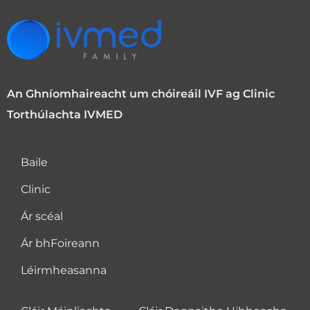
An Ghníomhaireacht um chóireáil IVF ag Clinic
Torthúlachta IVMED
Baile
Clinic
Ár scéal
Ár bhFoireann
Léirmheasanna