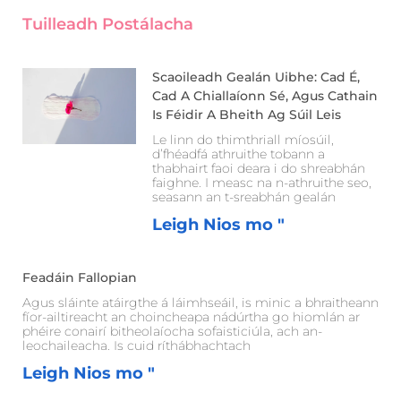
Tuilleadh Postálacha
Scaoileadh Gealán Uibhe: Cad É,
Cad A Chiallaíonn Sé, Agus Cathain
Is Féidir A Bheith Ag Súil Leis
Le linn do thimthriall míosúil,
d’fhéadfá athruithe tobann a
thabhairt faoi deara i do shreabhán
faighne. I measc na n-athruithe seo,
seasann an t-sreabhán gealán
Leigh Nios mo "
Feadáin Fallopian
Agus sláinte atáirgthe á láimhseáil, is minic a bhraitheann
fíor-ailtireacht an choincheapa nádúrtha go hiomlán ar
phéire conairí bitheolaíocha sofaisticiúla, ach an-
leochaileacha. Is cuid ríthábhachtach
Leigh Nios mo "