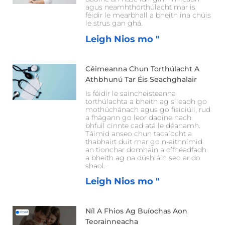
agus neamhthorthúlacht mar is
féidir le mearbhall a bheith ina chúis
le strus gan ghá.
Leigh Nios mo "
Céimeanna Chun Torthúlacht A
Athbhunú Tar Éis Seachghalair
Is féidir le saincheisteanna
torthúlachta a bheith ag sileadh go
mothúchánach agus go fisiciúil, rud
a fhágann go leor daoine nach
bhfuil cinnte cad atá le déanamh.
Táimid anseo chun tacaíocht a
thabhairt duit mar go n-aithnímid
an tionchar domhain a d’fhéadfadh
a bheith ag na dúshláin seo ar do
shaol.
Leigh Nios mo "
Níl A Fhios Ag Buíochas Aon
Teorainneacha