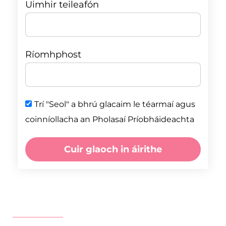
Uimhir teileafón
Ríomhphost
Trí "Seol" a bhrú glacaim le téarmaí agus
coinníollacha an Pholasaí Príobháideachta
Cuir glaoch in áirithe