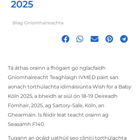
2025
Blag Gníomhaireachta
Tá áthas orainn a fhógairt go nglacfaidh
Gníomhaireacht Teaghlaigh IVMED páirt san
aonach torthúlachta idirnáisiúnta Wish for a Baby
Köln 2025, a bheidh ar siúl ón 18-19 Deireadh
Fómhair, 2025, ag Sartory-Säle, Köln, an
Ghearmáin. Is féidir leat teacht orainn ag
Seasamh F140.
Tugann an ócáid ​​uathúil seo clinicí torthúlachta