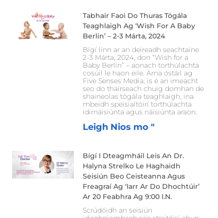
Tabhair Faoi Do Thuras Tógála
Teaghlaigh Ag ‘Wish For A Baby
Berlin’ – 2-3 Márta, 2024
Bígí linn ar an deireadh seachtaine
2-3 Márta, 2024, don “Wish for a
Baby Berlin” – aonach torthúlachta
cosúil le haon eile. Arna óstáil ag
Five Senses Media, is é an imeacht
seo do thairseach chuig domhan de
shaineolas tógála teaghlaigh, ina
mbeidh speisialtóirí torthúlachta
idirnáisiúnta agus náisiúnta araon.
Leigh Nios mo "
Bígí I Dteagmháil Leis An Dr.
Halyna Strelko Le Haghaidh
Seisiún Beo Ceisteanna Agus
Freagraí Ag ‘Iarr Ar Do Dhochtúir’
Ar 20 Feabhra Ag 9:00 I.n.
Scrúdóidh an seisiún