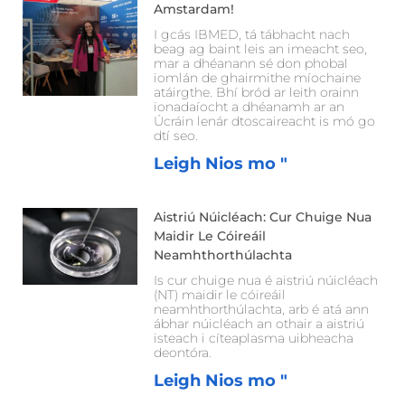
Amstardam!
I gcás IBMED, tá tábhacht nach
beag ag baint leis an imeacht seo,
mar a dhéanann sé don phobal
iomlán de ghairmithe míochaine
atáirgthe. Bhí bród ar leith orainn
ionadaíocht a dhéanamh ar an
Úcráin lenár dtoscaireacht is mó go
dtí seo.
Leigh Nios mo "
Aistriú Núicléach: Cur Chuige Nua
Maidir Le Cóireáil
Neamhthorthúlachta
Is cur chuige nua é aistriú núicléach
(NT) maidir le cóireáil
neamhthorthúlachta, arb é atá ann
ábhar núicléach an othair a aistriú
isteach i cíteaplasma uibheacha
deontóra.
Leigh Nios mo "