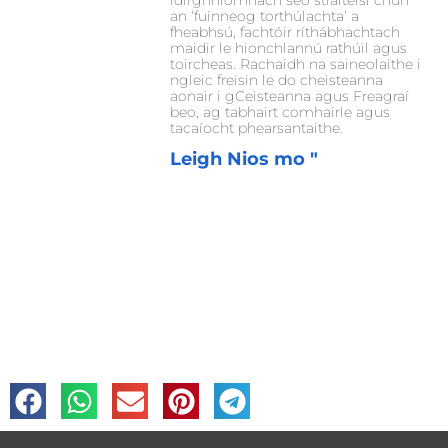
idirghníomhach seo straitéisí chun
an ‘fuinneog torthúlachta’ a
fheabhsú, fachtóir ríthábhachtach
maidir le hionchlannú rathúil agus
toircheas. Rachaidh na saineolaithe i
ngleic freisin le do cheisteanna
aonair i gCeisteanna agus Freagraí
beo, ag tabhairt comhairle agus
tacaíocht phearsantaithe.
Leigh Nios mo "