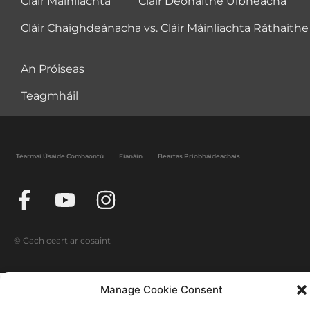
Cláir Máinliachta
Cláir Deonaithe Uibheacha
Cláir Chaighdeánacha vs. Cláir Máinliachta Ráthaithe
An Próiseas
Teagmháil
Téarmaí Úsáide Comhaontú
Fianáin
Beartas Príobháideachais
© Gach ceart ar cosaint
Manage Cookie Consent