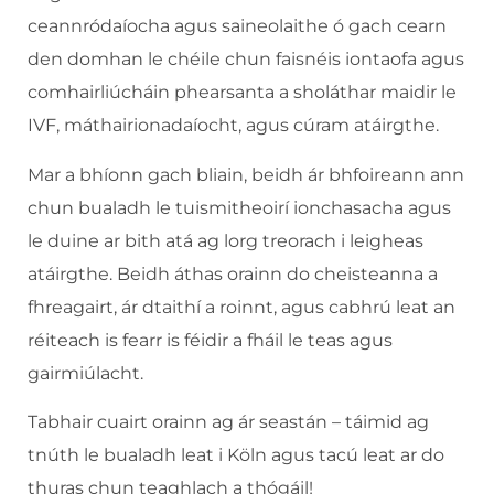
ceannródaíocha agus saineolaithe ó gach cearn
den domhan le chéile chun faisnéis iontaofa agus
comhairliúcháin phearsanta a sholáthar maidir le
IVF, máthairionadaíocht, agus cúram atáirgthe.
Mar a bhíonn gach bliain, beidh ár bhfoireann ann
chun bualadh le tuismitheoirí ionchasacha agus
le duine ar bith atá ag lorg treorach i leigheas
atáirgthe. Beidh áthas orainn do cheisteanna a
fhreagairt, ár dtaithí a roinnt, agus cabhrú leat an
réiteach is fearr is féidir a fháil le teas agus
gairmiúlacht.
Tabhair cuairt orainn ag ár seastán – táimid ag
tnúth le bualadh leat i Köln agus tacú leat ar do
thuras chun teaghlach a thógáil!