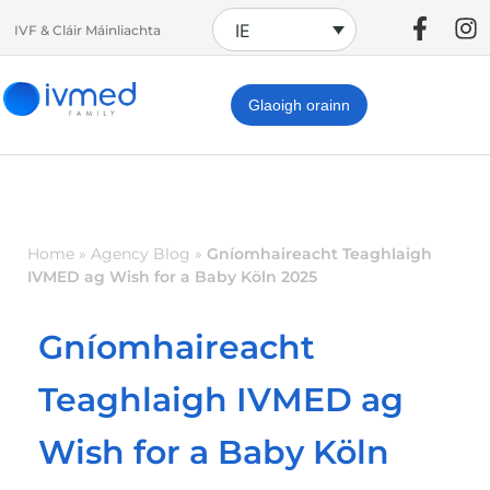
IE
IVF & Cláir Máinliachta
Glaoigh orainn
Home
»
Agency Blog
»
Gníomhaireacht Teaghlaigh
IVMED ag Wish for a Baby Köln 2025
Gníomhaireacht
Teaghlaigh IVMED ag
Wish for a Baby Köln