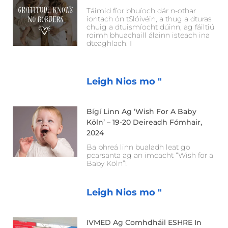
Táimid fíor bhuíoch dár n-othar
iontach ón tSlóivéin, a thug a dturas
chuig a dtuismíocht dúinn, ag fáiltiú
roimh bhuachaill álainn isteach ina
dteaghlach. I
Leigh Nios mo "
Bígí Linn Ag ‘Wish For A Baby
Köln’ – 19-20 Deireadh Fómhair,
2024
Ba bhreá linn bualadh leat go
pearsanta ag an imeacht “Wish for a
Baby Köln”!
Leigh Nios mo "
IVMED Ag Comhdháil ESHRE In