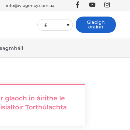
info@ivfagency.com.ua
Glaoigh
IE
orainn
eagmháil
r glaoch in áirithe le
isialtóir Torthúlachta