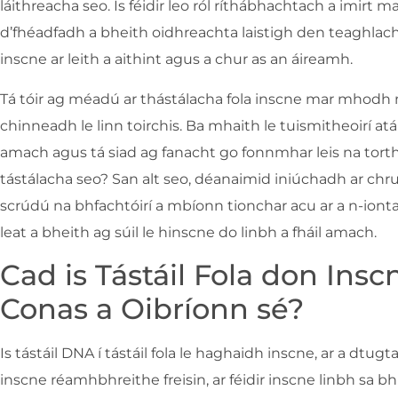
láithreacha seo. Is féidir leo ról ríthábhachtach a imirt 
d’fhéadfadh a bheith oidhreachta laistigh den teaghlac
inscne ar leith a aithint agus a chur as an áireamh.
Tá tóir ag méadú ar thástálacha fola inscne mar mhodh
chinneadh le linn toirchis. Ba mhaith le tuismitheoirí atá 
amach agus tá siad ag fanacht go fonnmhar leis na torth
tástálacha seo? San alt seo, déanaimid iniúchadh ar chru
scrúdú na bhfachtóirí a mbíonn tionchar acu ar a n-iontao
leat a bheith ag súil le hinscne do linbh a fháil amach.
Cad is Tástáil Fola don Ins
Conas a Oibríonn sé?
Is tástáil DNA í tástáil fola le haghaidh inscne, ar a dtugt
inscne réamhbhreithe freisin, ar féidir inscne linbh sa b