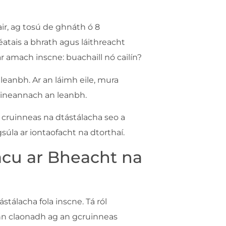
air, ag tosú de ghnáth ó 8
éatais a bhrath agus láithreacht
amach inscne: buachaill nó cailín?
leanbh. Ar an láimh eile, mura
baineannach an leanbh.
le cruinneas na dtástálacha seo a
súla ar iontaofacht na dtorthaí.
 acu ar Bheacht na
tástálacha fola inscne. Tá ról
onn claonadh ag an gcruinneas