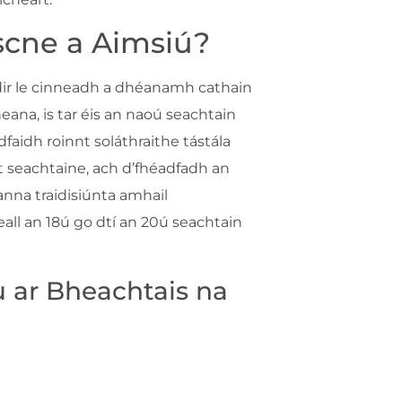
nscne a Aimsiú?
idir le cinneadh a dhéanamh cathain
heana, is tar éis an naoú seachtain
faidh roinnt soláthraithe tástála
ht seachtaine, ach d’fhéadfadh an
anna traidisiúnta amhail
all an 18ú go dtí an 20ú seachtain
 ar Bheachtais na