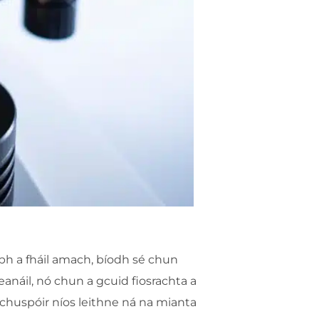
nbh a fháil amach, bíodh sé chun
eanáil, nó chun a gcuid fiosrachta a
r chuspóir níos leithne ná na mianta