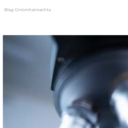
Blag Gníomhaireachta