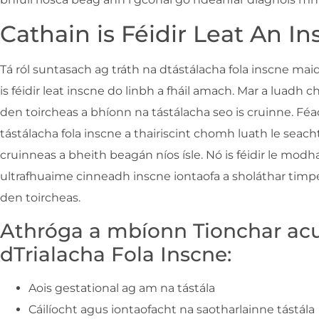
Cathain is Féidir Leat An I
Tá ról suntasach ag tráth na dtástálacha fola inscne ma
is féidir leat inscne do linbh a fháil amach. Mar a luadh c
den toircheas a bhíonn na tástálacha seo is cruinne. Féad
tástálacha fola inscne a thairiscint chomh luath le seac
cruinneas a bheith beagán níos ísle. Nó is féidir le modh
ultrafhuaime cinneadh inscne iontaofa a sholáthar timpe
den toircheas.
Athróga a mbíonn Tionchar acu
dTrialacha Fola Inscne:
Aois gestational ag am na tástála
Cáilíocht agus iontaofacht na saotharlainne tástála