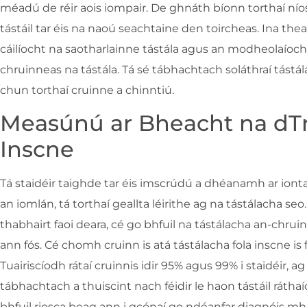
méadú de réir aois iompair. De ghnáth bíonn torthaí nío
tástáil tar éis na naoú seachtaine den toircheas. Ina theann
cáilíocht na saotharlainne tástála agus an modheolaíocht
chruinneas na tástála. Tá sé tábhachtach soláthraí tástá
chun torthaí cruinne a chinntiú.
Measúnú ar Bheacht na dTr
Inscne
Tá staidéir taighde tar éis imscrúdú a dhéanamh ar ionta
an iomlán, tá torthaí geallta léirithe ag na tástálacha seo
thabhairt faoi deara, cé go bhfuil na tástálacha an-chruin
ann fós. Cé chomh cruinn is atá tástálacha fola inscne is 
Tuairiscíodh rátaí cruinnis idir 95% agus 99% i staidéir, ag
tábhachtach a thuiscint nach féidir le haon tástáil rátha
bhfuil riosca beag ann i gcónaí go ndéanfar diagnóis mh