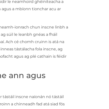
maidir le neamhoird ghéiniteacha a
h agus a mbíonn tionchar acu ar
 neamh-ionrach chun inscne linbh a
ag súil le leanbh gnéas a fháil
aí. Ach cé chomh cruinn is atá na
inneas tástálacha fola inscne, ag
facht agus ag plé cathain is féidir
cne ann agus
ar tástáil inscne naíonán nó tástáil
hroinn a chinneadh fad atá siad fós