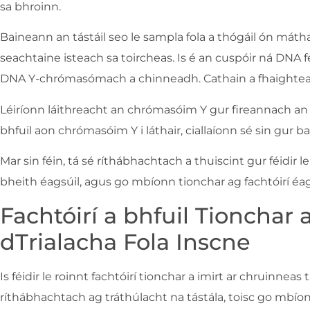
sa bhroinn.
Baineann an tástáil seo le sampla fola a thógáil ón máth
seachtaine isteach sa toircheas. Is é an cuspóir ná DNA f
DNA Y-chrómasómach a chinneadh. Cathain a fhaightear 
Léiríonn láithreacht an chrómasóim Y gur fireannach an 
bhfuil aon chrómasóim Y i láthair, ciallaíonn sé sin gur 
Mar sin féin, tá sé ríthábhachtach a thuiscint gur féidir 
bheith éagsúil, agus go mbíonn tionchar ag fachtóirí éag
Fachtóirí a bhfuil Tionchar
dTrialacha Fola Inscne
Is féidir le roinnt fachtóirí tionchar a imirt ar chruinneas 
ríthábhachtach ag tráthúlacht na tástála, toisc go mbí