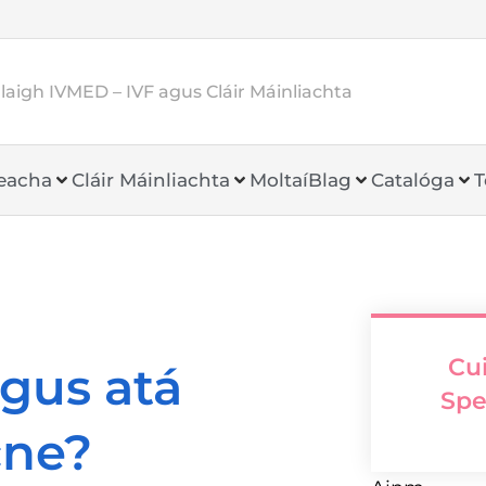
aigh IVMED – IVF agus Cláir Máinliachta
heacha
Cláir Máinliachta
Moltaí
Blag
Catalóga
T
Cui
gus atá
Spe
cne?