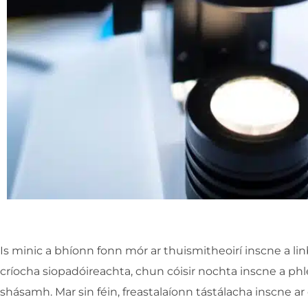
Is minic a bhíonn fonn mór ar thuismitheoirí inscne a li
críocha siopadóireachta, chun cóisir nochta inscne a phl
shásamh. Mar sin féin, freastalaíonn tástálacha inscne a