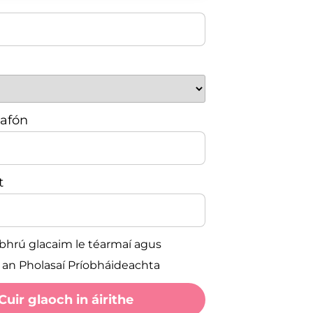
eafón
t
a bhrú glacaim le téarmaí agus
a an Pholasaí Príobháideachta
Cuir glaoch in áirithe