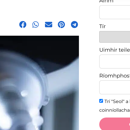
Ainm
Tír
Uimhir teil
Ríomhphos
Trí "Seol" 
coinníollach