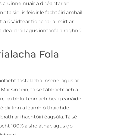
s cruinne nuair a dhéantar an
ta sin, is féidir le fachtóirí amhail
 a úsáidtear tionchar a imirt ar
la dea-cháil agus iontaofa a roghnú
ialacha Fola
ofacht tástálacha inscne, agus ar
. Mar sin féin, tá sé tábhachtach a
n, go bhfuil corrlach beag earráide
féidir linn a léamh ó thaighde.
 brath ar fhachtóirí éagsúla. Tá sé
íocht 100% a sholáthar, agus go
ícheart.