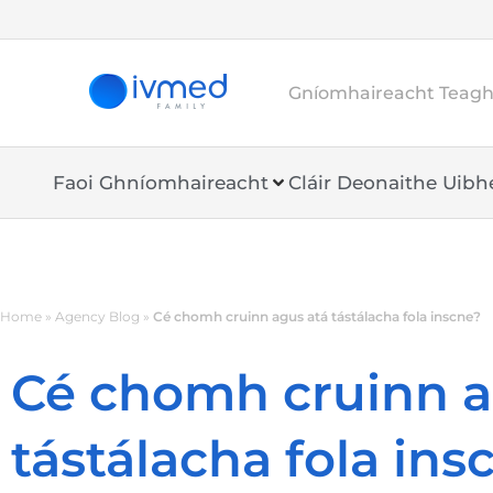
Gníomhaireacht Teaghl
Faoi Ghníomhaireacht
Cláir Deonaithe Uib
Home
»
Agency Blog
»
Cé chomh cruinn agus atá tástálacha fola inscne?
Cé chomh cruinn a
tástálacha fola ins