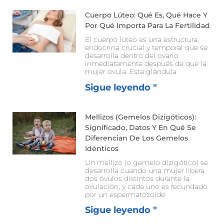
Cuerpo Lúteo: Qué Es, Qué Hace Y
Por Qué Importa Para La Fertilidad
El cuerpo lúteo es una estructura
endocrina crucial y temporal que se
desarrolla dentro del ovario
inmediatamente después de que la
mujer ovula. Esta glándula
Sigue leyendo "
Mellizos (gemelos Dizigóticos):
Significado, Datos Y En Qué Se
Diferencian De Los Gemelos
Idénticos
Un mellizo (o gemelo dizigótico) se
desarrolla cuando una mujer libera
dos óvulos distintos durante la
ovulación, y cada uno es fecundado
por un espermatozoide
Sigue leyendo "