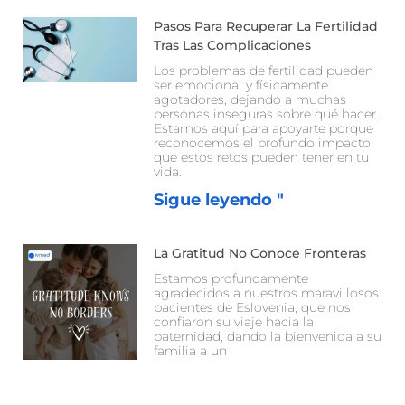
Pasos Para Recuperar La Fertilidad
Tras Las Complicaciones
Los problemas de fertilidad pueden
ser emocional y físicamente
agotadores, dejando a muchas
personas inseguras sobre qué hacer.
Estamos aquí para apoyarte porque
reconocemos el profundo impacto
que estos retos pueden tener en tu
vida.
Sigue leyendo "
La Gratitud No Conoce Fronteras
Estamos profundamente
agradecidos a nuestros maravillosos
pacientes de Eslovenia, que nos
confiaron su viaje hacia la
paternidad, dando la bienvenida a su
familia a un