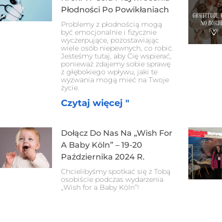
Płodności Po Powikłaniach
Problemy z płodnością mogą
być emocjonalnie i fizycznie
wyczerpujące, pozostawiając
wiele osób niepewnych, co robić.
Jesteśmy tutaj, aby Cię wspierać,
ponieważ zdajemy sobie sprawę
z głębokiego wpływu, jaki te
wyzwania mogą mieć na Twoje
życie.
Czytaj więcej "
Dołącz Do Nas Na „Wish For
A Baby Köln” – 19-20
Października 2024 R.
Chcielibyśmy spotkać się z Tobą
osobiście podczas wydarzenia
„Wish for a Baby Köln”!