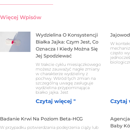
Więcej Wpisów
Wydzielina O Konsystencji
Jajowod
Białka Jajka: Czym Jest, Co
W kontek
mechanizm
Oznacza I Kiedy Można Się
często wy
Jej Spodziewać
jednocześ
biologicz
W trakcie cyklu miesiączkowego
możesz zauważyć nagłe zmiany
w charakterze wydzieliny z
pochwy. Wśród tych zmian na
szczególną uwagę zasługuje
wydzielina przypominająca
białko jajka. Jest
Czytaj więcej "
Czytaj 
Badanie Krwi Na Poziom Beta-HCG
Agencja
Baby Kö
W przypadku potwierdzania podejrzenia ciąży lub