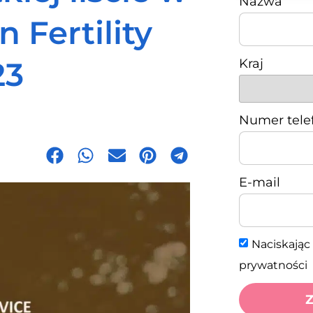
Nazwa
 Fertility
23
Kraj
Numer tele
E-mail
Naciskając 
prywatności
Z