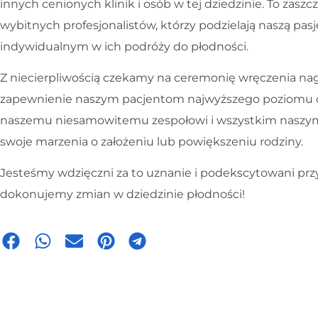
innych cenionych klinik i osób w tej dziedzinie. To zasz
wybitnych profesjonalistów, którzy podzielają naszą p
indywidualnym w ich podróży do płodności.
Z niecierpliwością czekamy na ceremonię wręczenia na
zapewnienie naszym pacjentom najwyższego poziomu op
naszemu niesamowitemu zespołowi i wszystkim naszym
swoje marzenia o założeniu lub powiększeniu rodziny.
Jesteśmy wdzięczni za to uznanie i podekscytowani przy
dokonujemy zmian w dziedzinie płodności!