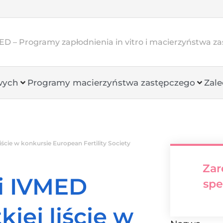
D – Programy zapłodnienia in vitro i macierzyństwa z
wych
Programy macierzyństwa zastępczego
Zale
iście w konkursie European Fertility Society
Zar
i IVMED
spe
kiej liście w