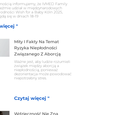
nością informujemy, że IVMED Family
eźmie udział w międzynarodowych
łodności Wish for a Baby Köln 2025,
ędą się w dniach 18-19
więcej "
Mity I Fakty Na Temat
Ryzyka Niepłodności
Związanego Z Aborcją
Ważne jest, aby ludzie rozumieli
związek między aborcją a
niepłodnością, ponieważ
dezorientacja może powodować
niepotrzebny stres.
Czytaj więcej "
Wdzięczność Nie Zna