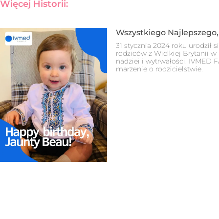
Więcej Historii:
Wszystkiego Najlepszego,
31 stycznia 2024 roku urodził 
rodziców z Wielkiej Brytanii w
nadziei i wytrwałości. IVMED
marzenie o rodzicielstwie.