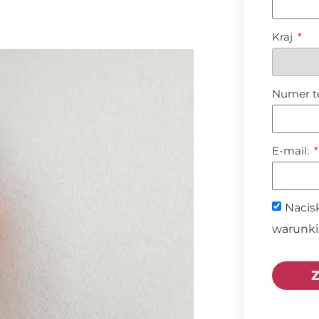
Kraj
Numer t
E-mail:
Nacisk
warunki 
Z