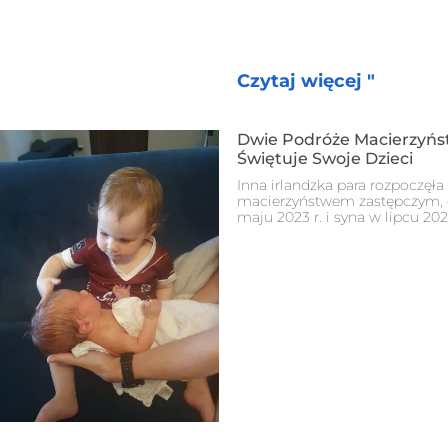
Czytaj więcej "
Dwie Podróże Macierzyńst
Świętuje Swoje Dzieci
Inna irlandzka para rozpoczęł
macierzyństwem zastępczym, c
maju 2023 r. i syna w lipcu 202