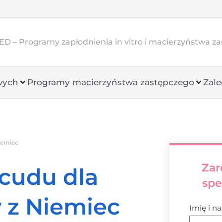
D – Programy zapłodnienia in vitro i macierzyństwa z
wych
Programy macierzyństwa zastępczego
Zale
iemiec
Zar
cudu dla
spe
 z Niemiec
Imię i n