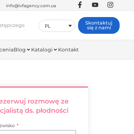
info@ivfagency.com.ua
Skontaktuj
astępczego
PL
się z nami
cenia
Blog
Katalogi
Kontakt
ezerwuj rozmowę ze
cjalistą ds. płodności
azwisko