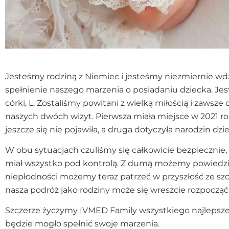
Jesteśmy rodziną z Niemiec i jesteśmy niezmiernie wd
spełnienie naszego marzenia o posiadaniu dziecka. Je
córki, L. Zostaliśmy powitani z wielką miłością i zawsz
naszych dwóch wizyt. Pierwsza miała miejsce w 2021 ro
jeszcze się nie pojawiła, a druga dotyczyła narodzin dz
W obu sytuacjach czuliśmy się całkowicie bezpieczni
miał wszystko pod kontrolą. Z dumą możemy powiedzie
niepłodności możemy teraz patrzeć w przyszłość ze szc
nasza podróż jako rodziny może się wreszcie rozpocząć
Szczerze życzymy IVMED Family wszystkiego najlepszeg
będzie mogło spełnić swoje marzenia.