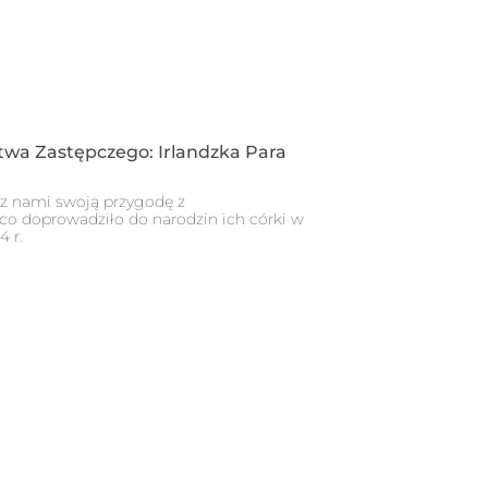
wa Zastępczego: Irlandzka Para
a z nami swoją przygodę z
o doprowadziło do narodzin ich córki w
4 r.