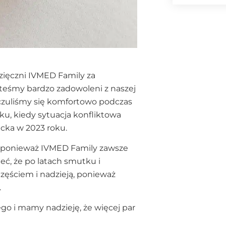
zięczni IVMED Family za
steśmy bardzo zadowoleni z naszej
e czuliśmy się komfortowo podczas
ku, kiedy sytuacja konfliktowa
iecka w 2023 roku.
e, ponieważ IVMED Family zawsze
ć, że po latach smutku i
zęściem i nadzieją, ponieważ
.
o i mamy nadzieję, że więcej par