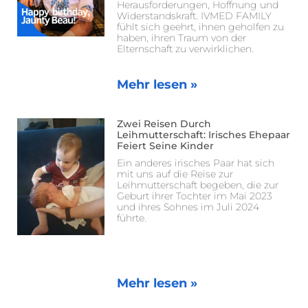
Herausforderungen, Hoffnung und
Widerstandskraft. IVMED FAMILY
fühlt sich geehrt, ihnen geholfen zu
haben, ihren Traum von der
Elternschaft zu verwirklichen.
Mehr lesen »
Zwei Reisen Durch
Leihmutterschaft: Irisches Ehepaar
Feiert Seine Kinder
Ein anderes irisches Paar hat sich
mit uns auf die Reise zur
Leihmutterschaft begeben, die zur
Geburt ihrer Tochter im Mai 2023
und ihres Sohnes im Juli 2024
führte.
Mehr lesen »