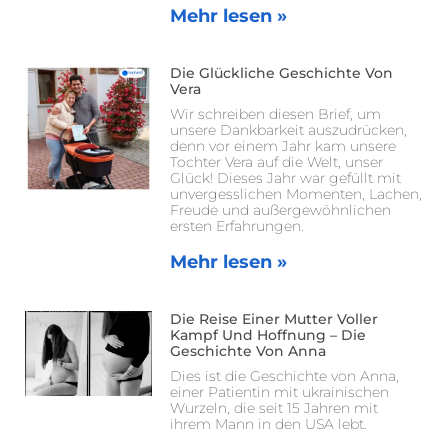
Mehr lesen »
Die Glückliche Geschichte Von
Vera
Wir schreiben diesen Brief, um
unsere Dankbarkeit auszudrücken,
denn vor einem Jahr kam unsere
Tochter Vera auf die Welt, unser
Glück! Dieses Jahr war gefüllt mit
unvergesslichen Momenten, Lachen,
Freude und außergewöhnlichen
ersten Erfahrungen.
Mehr lesen »
Die Reise Einer Mutter Voller
Kampf Und Hoffnung – Die
Geschichte Von Anna
Dies ist die Geschichte von Anna,
einer Patientin mit ukrainischen
Wurzeln, die seit 15 Jahren mit
ihrem Mann in den USA lebt.