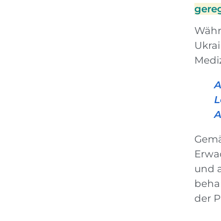
gereg
Währe
Ukra
Mediz
A
L
A
Gemä
Erwa
und 
beha
der P