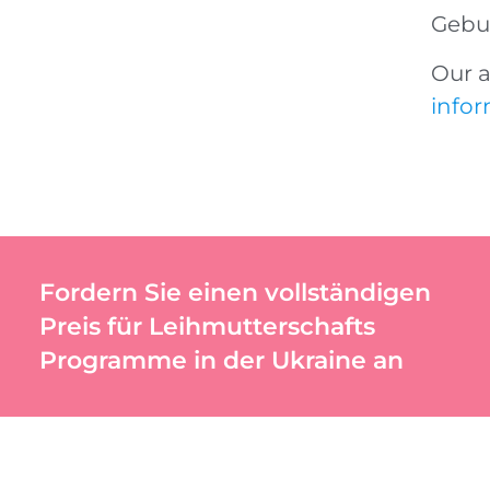
Gebur
Our a
infor
Fordern Sie einen vollständigen
Preis für Leihmutterschafts
Programme in der Ukraine an