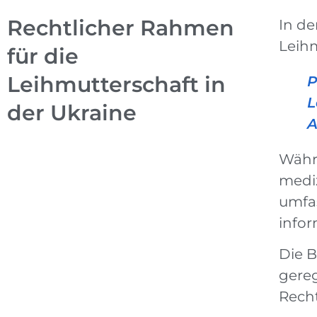
Rechtlicher Rahmen
In de
Leihm
für die
Leihmutterschaft in
P
L
der Ukraine
A
Währ
mediz
umfa
infor
Die B
gereg
Recht