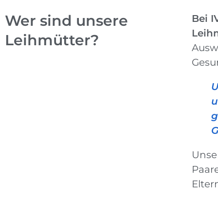
Wer sind unsere
Bei 
Leih
Leihmütter?
Auswa
Gesu
U
u
g
G
Unser
Paar
Elter