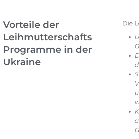
Vorteile der
Die L
Leihmutterschafts
U
G
Programme in der
D
Ukraine
d
S
V
u
w
K
a
G