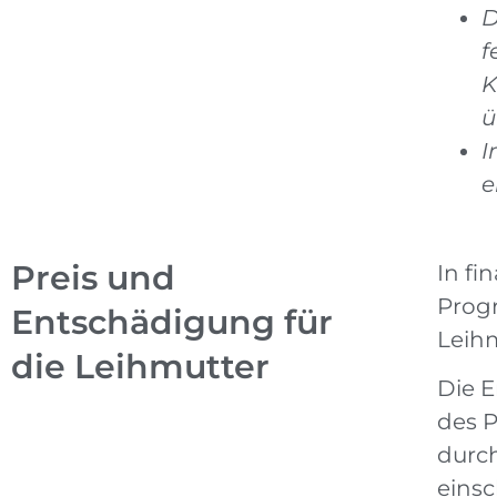
D
f
K
ü
I
e
Preis und
In fi
Prog
Entschädigung für
Leihm
die Leihmutter
Die E
des P
durc
eins