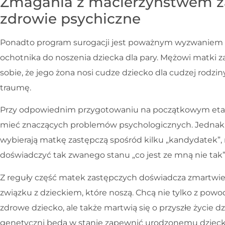
Zmagania z macierzyństwem z
zdrowie psychiczne
Ponadto program surogacji jest poważnym wyzwaniem dla 
ochotnika do noszenia dziecka dla pary. Mężowi matki z
sobie, że jego żona nosi cudze dziecko dla cudzej rodzi
traumę.
Przy odpowiednim przygotowaniu na początkowym etap
mieć znaczących problemów psychologicznych. Jednak 
wybierają matkę zastępczą spośród kilku „kandydatek”
doświadczyć tak zwanego stanu „co jest ze mną nie tak”
Z reguły część matek zastępczych doświadcza zmartwień
związku z dzieckiem, które noszą. Chcą nie tylko z powo
zdrowe dziecko, ale także martwią się o przyszłe życie dz
genetyczni będą w stanie zapewnić urodzonemu dzieck