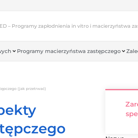
D – Programy zapłodnienia in vitro i macierzyństwa z
wych
Programy macierzyństwa zastępczego
Zale
tępczego (jak przetrwać)
Zar
pekty
spe
stępczego