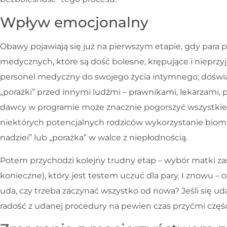
Wpływ emocjonalny
Obawy pojawiają się już na pierwszym etapie, gdy para 
medycznych, które są dość bolesne, krępujące i nieprzy
personel medyczny do swojego życia intymnego; doświa
„porażki” przed innymi ludźmi – prawnikami, lekarzami, 
dawcy w programie może znacznie pogorszyć wszystkie 
niektórych potencjalnych rodziców wykorzystanie biomat
nadziei” lub „porażka” w walce z niepłodnością.
Potem przychodzi kolejny trudny etap – wybór matki zastę
konieczne), który jest testem uczuć dla pary. I znowu – o
uda, czy trzeba zaczynać wszystko od nowa? Jeśli się ud
radość z udanej procedury na pewien czas przyćmi częś