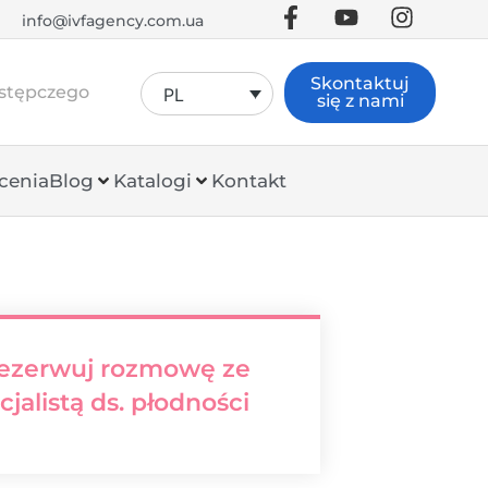
info@ivfagency.com.ua
Skontaktuj
astępczego
PL
się z nami
cenia
Blog
Katalogi
Kontakt
ezerwuj rozmowę ze
cjalistą ds. płodności