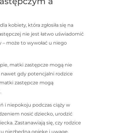
astępczym a
kobiety, która zgłosiła się na
astępczej nie jest łatwo uświadomić
ny – może to wywołać u niego
ie, matki zastępcze mogą nie
nawet gdy potencjalni rodzice
, matki zastępcze mogą
.
 i niepokoju podczas ciąży w
dzeniem nosić dziecko, urodzić
iecka. Zastanawiają się, czy rodzice
u niezbędną opiekę i uwagę.