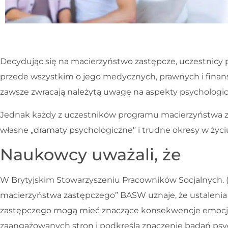
Decydując się na macierzyństwo zastępcze, uczestnicy
przede wszystkim o jego medycznych, prawnych i finan
zawsze zwracają należytą uwagę na aspekty psychologic
Jednak każdy z uczestników programu macierzyństwa z
własne „dramaty psychologiczne” i trudne okresy w życi
Naukowcy uważali, że
W Brytyjskim Stowarzyszeniu Pracowników Socjalnych. 
macierzyństwa zastępczego” BASW uznaje, że ustaleni
zastępczego mogą mieć znaczące konsekwencje emocjo
zaangażowanych stron i podkreśla znaczenie badań psy