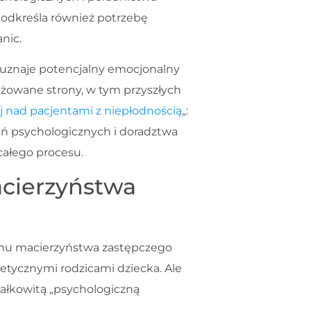
 podkreśla również potrzebę
nic.
znaje potencjalny emocjonalny
żowane strony, w tym przyszłych
j nad pacjentami z niepłodnością
„:
ń psychologicznych i doradztwa
 całego procesu.
cierzyństwa
ramu macierzyństwa zastępczego
netycznymi rodzicami dziecka. Ale
 całkowitą „psychologiczną