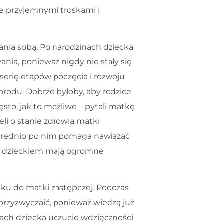
cie przyjemnymi troskami i
nia sobą. Po narodzinach dziecka
nia, ponieważ nigdy nie stały się
ą serię etapów poczęcia i rozwoju
porodu. Dobrze byłoby, aby rodzice
ęsto, jak to możliwe – pytali matkę
ieli o stanie zdrowia matki
ośrednio po nim pomaga nawiązać
ad dzieckiem mają ogromne
nku do matki zastępczej. Podczas
 przyzwyczaić, ponieważ wiedzą już
nach dziecka uczucie wdzięczności