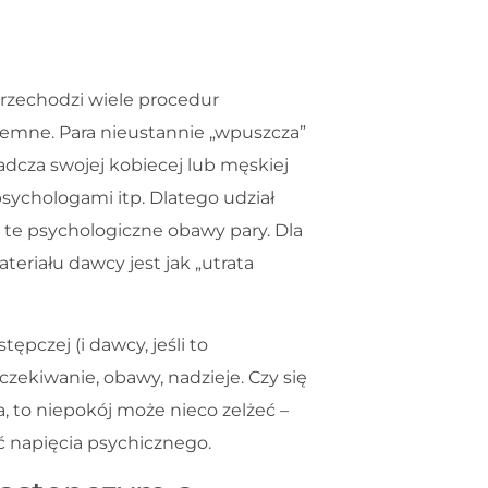
przechodzi wiele procedur
jemne. Para nieustannie „wpuszcza”
dcza swojej kobiecej lub męskiej
psychologami itp. Dlatego udział
te psychologiczne obawy pary. Dla
eriału dawcy jest jak „utrata
pczej (i dawcy, jeśli to
czekiwanie, obawy, nadzieje. Czy się
a, to niepokój może nieco zelżeć –
ć napięcia psychicznego.