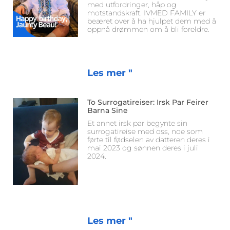
med utfordringer, håp og
motstandskraft. IVMED FAMILY er
beæret over å ha hjulpet dem med å
oppnå drømmen om å bli foreldre.
Les mer "
To Surrogatireiser: Irsk Par Feirer
Barna Sine
Et annet irsk par begynte sin
surrogatireise med oss, noe som
førte til fødselen av datteren deres i
mai 2023 og sønnen deres i juli
2024.
Les mer "