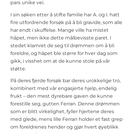
pars unike vei.
I sin søken etter å stifte familie har A. og I. hatt
fire utfordrende forsøk på å bli gravide, som alle
har endt i skuffelse. Mange ville ha mistet
håpet, men ikke dette målbevisste paret. I
stedet klamret de seg til drømmen om å bli
foreldre, og håpet ble større for hver dag som
gikk, i visshet om at de kunne stole på vår
støtte.
På deres fjerde forsøk bar deres urokkelige tro,
kombinert med vår engasjerte hjelp, endelig
frukt – den mest dyrebare gaven de kunne
forestille seg, gutten Ferran. Denne drømmen
som er blitt virkelighet, fyller hjertene deres
med glede, mens lille Ferran holder et fast grep
om foreldrenes hender og gjør hvert øyeblikk