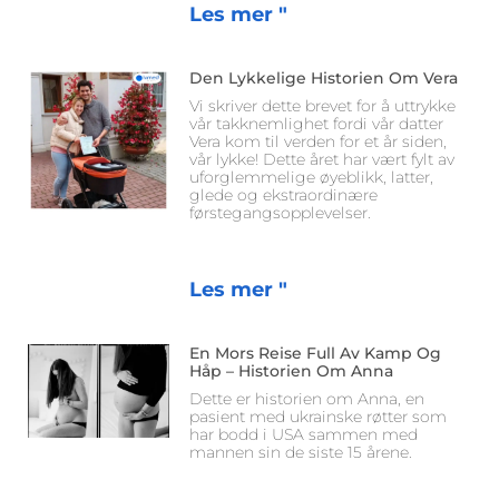
Les mer "
Den Lykkelige Historien Om Vera
Vi skriver dette brevet for å uttrykke
vår takknemlighet fordi vår datter
Vera kom til verden for et år siden,
vår lykke! Dette året har vært fylt av
uforglemmelige øyeblikk, latter,
glede og ekstraordinære
førstegangsopplevelser.
Les mer "
En Mors Reise Full Av Kamp Og
Håp – Historien Om Anna
Dette er historien om Anna, en
pasient med ukrainske røtter som
har bodd i USA sammen med
mannen sin de siste 15 årene.