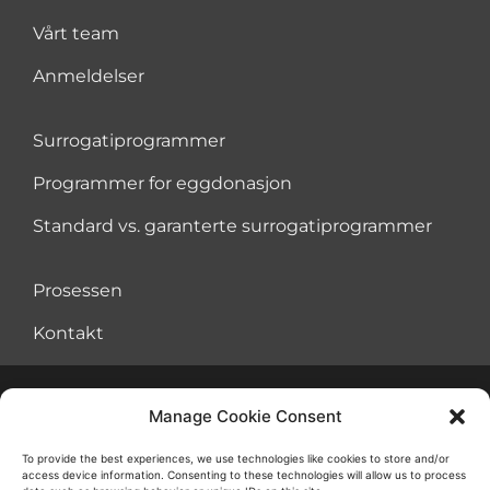
Vårt team
Anmeldelser
Surrogatiprogrammer
Programmer for eggdonasjon
Standard vs. garanterte surrogatiprogrammer
Prosessen
Kontakt
Manage Cookie Consent
Avtale om vilkår for bruk
Informasjonskapsler
To provide the best experiences, we use technologies like cookies to store and/or
access device information. Consenting to these technologies will allow us to process
Retningslinjer for personvern