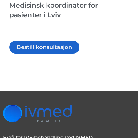
Medisinsk koordinator for
pasienter i Lviv
Bestill konsultasjon
Byrå for IVF-behandling ved IVMED