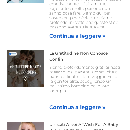
emotivamente e fisicamente
logoranti e molte persone non
sanno cosa fare. Siamo qui per
sostenerti perché riconosciamo il
profondo impatto che queste sfide
possono avere sulla tua vita.
Continua a leggere »
La Gratitudine Non Conosce
Confini
Siamo profondamente grati ai nostri
meravigliosi pazienti sloveni che ci
hanno affidato il loro viaggio verso
la genitorialità, accogliendo un
bellissimo bambino nella loro
famiglia.
Continua a leggere »
Unisciti A Noi A ‘Wish For A Baby