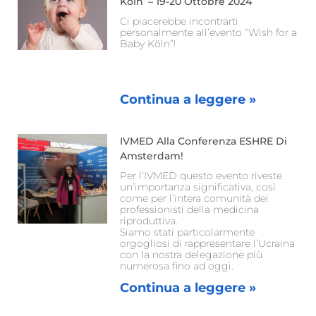
Köln’ – 19-20 Ottobre 2024
Ci piacerebbe incontrarti
personalmente all’evento “Wish for a
Baby Köln”!
Continua a leggere »
IVMED Alla Conferenza ESHRE Di
Amsterdam!
Per l’IVMED questo evento riveste
un’importanza significativa, così
come per l’intera comunità dei
professionisti della medicina
riproduttiva.
Siamo stati particolarmente
orgogliosi di rappresentare l’Ucraina
con la nostra delegazione più
numerosa fino ad oggi.
Continua a leggere »