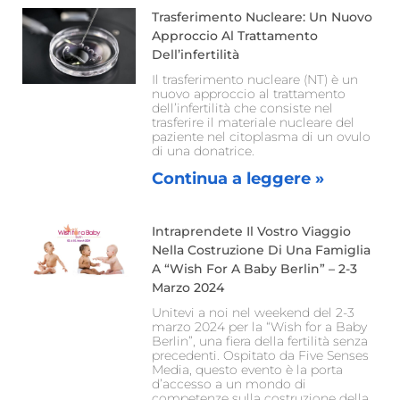
Trasferimento Nucleare: Un Nuovo
Approccio Al Trattamento
Dell’infertilità
Il trasferimento nucleare (NT) è un
nuovo approccio al trattamento
dell’infertilità che consiste nel
trasferire il materiale nucleare del
paziente nel citoplasma di un ovulo
di una donatrice.
Continua a leggere »
Intraprendete Il Vostro Viaggio
Nella Costruzione Di Una Famiglia
A “Wish For A Baby Berlin” – 2-3
Marzo 2024
Unitevi a noi nel weekend del 2-3
marzo 2024 per la “Wish for a Baby
Berlin”, una fiera della fertilità senza
precedenti. Ospitato da Five Senses
Media, questo evento è la porta
d’accesso a un mondo di
competenze sulla costruzione della