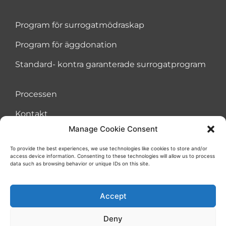
Program för surrogatmödraskap
Program för äggdonation
Standard- kontra garanterade surrogatprogram
Processen
Kontakt
Manage Cookie Consent
To provide the best experiences, we use technologies like cookies to store and/or
access device information. Consenting to these technologies will allow us to process
Avtal om användarvillkor
Kakor
Integritetspolicy
data such as browsing behavior or unique IDs on this site.
Accept
Deny
© Alla rättigheter förbehålls