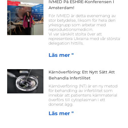
IVMED På ESHRE-Konferensen I
Amsterdam!
För IVMED är detta evenemang av
stor betydelse, liksom för hela den
yrkesgrupp som arbetar med
reproduktionsmedicin.
Vi var särskilt stolta över att
representera Ukraina med vår största
delegation hittills.
Läs mer "
Kärnöverföring: Ett Nytt Sätt Att
Behandla Infertilitet
Kärnöverföring (NT) är en ny metod
för behandling av infertilitet som
innebär att patientens kärnmaterial
överförs till cytoplasman i ett
donerat ägg.
Läs mer "