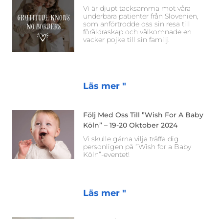
Vi är djupt tacksamma mot våra
underbara patienter från Slovenien,
som anförtrodde oss sin resa till
föräldraskap och välkomnade en
vacker pojke till sin familj.
Läs mer "
Följ Med Oss Till ”Wish For A Baby
Köln” – 19-20 Oktober 2024
Vi skulle gärna vilja träffa dig
personligen på ”Wish for a Baby
Köln”-eventet!
Läs mer "