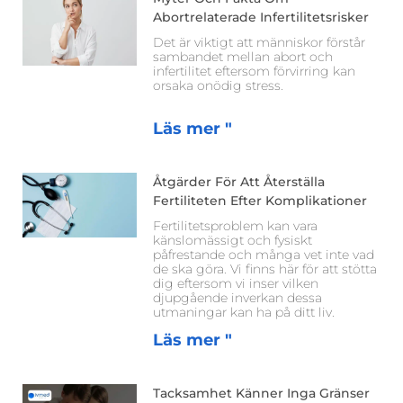
Abortrelaterade Infertilitetsrisker
Det är viktigt att människor förstår
sambandet mellan abort och
infertilitet eftersom förvirring kan
orsaka onödig stress.
Läs mer "
Åtgärder För Att Återställa
Fertiliteten Efter Komplikationer
Fertilitetsproblem kan vara
känslomässigt och fysiskt
påfrestande och många vet inte vad
de ska göra. Vi finns här för att stötta
dig eftersom vi inser vilken
djupgående inverkan dessa
utmaningar kan ha på ditt liv.
Läs mer "
Tacksamhet Känner Inga Gränser