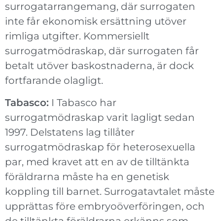
surrogatarrangemang, där surrogaten
inte får ekonomisk ersättning utöver
rimliga utgifter. Kommersiellt
surrogatmödraskap, där surrogaten får
betalt utöver baskostnaderna, är dock
fortfarande olagligt.
Tabasco:
I Tabasco har
surrogatmödraskap varit lagligt sedan
1997. Delstatens lag tillåter
surrogatmödraskap för heterosexuella
par, med kravet att en av de tilltänkta
föräldrarna måste ha en genetisk
koppling till barnet. Surrogatavtalet måste
upprättas före embryoöverföringen, och
de tilltänkta föräldrarna erkänns som