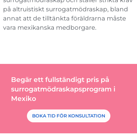
på altruistiskt surrogatmödraskap, bland
annat att de tilltänkta föräldrarna måste
vara mexikanska medborgare.
Begär ett fullständigt pris på
surrogatmödraskapsprogram i
Mexiko
BOKA TID FÖR KONSULTATION