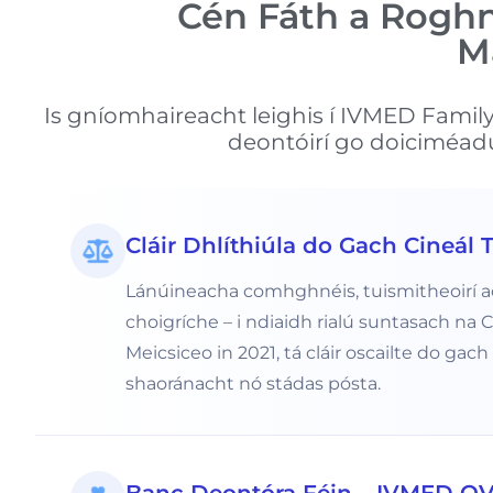
Cén Fáth a Roghn
M
Is gníomhaireacht leighis í IVMED Family 
deontóirí go doiciméad
Cláir Dhlíthiúla do Gach Cineál 
Lánúineacha comhghnéis, tuismitheoirí ao
choigríche – i ndiaidh rialú suntasach na C
Meicsiceo in 2021, tá cláir oscailte do ga
shaoránacht nó stádas pósta.