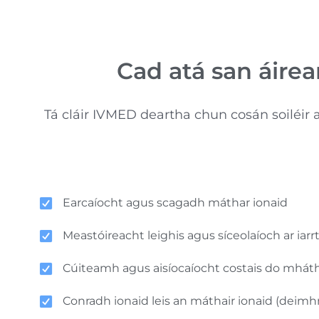
Cad atá san áire
Tá cláir IVMED deartha chun cosán soiléir a
Earcaíocht agus scagadh máthar ionaid
Meastóireacht leighis agus síceolaíoch ar iarrt
Cúiteamh agus aisíocaíocht costais do mháth
Conradh ionaid leis an máthair ionaid (deimh