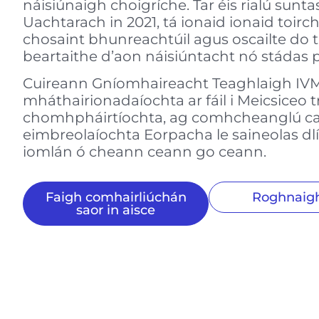
náisiúnaigh choigríche. Tar éis rialú sunt
Uachtarach in 2021, tá ionaid ionaid toirch
chosaint bhunreachtúil agus oscailte do 
beartaithe d’aon náisiúntacht nó stádas 
Cuireann Gníomhaireacht Teaghlaigh IVM
mháthairionadaíochta ar fáil i Meicsiceo tr
chomhpháirtíochta, ag comhcheanglú c
eimbreolaíochta Eorpacha le saineolas dl
iomlán ó cheann ceann go ceann.
Faigh comhairliúchán
Roghnaigh
saor in aisce