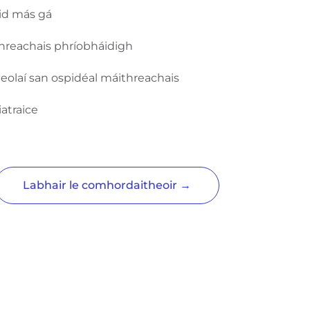
id más gá
threachais phríobháidigh
olaí san ospidéal máithreachais
atraice
Labhair le comhordaitheoir →