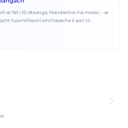
teangach
í ar fáil i 10 dteanga, Mandairínis ina measc – ar
acht tuismitheoirí ionchasacha ó aon tír.
ia