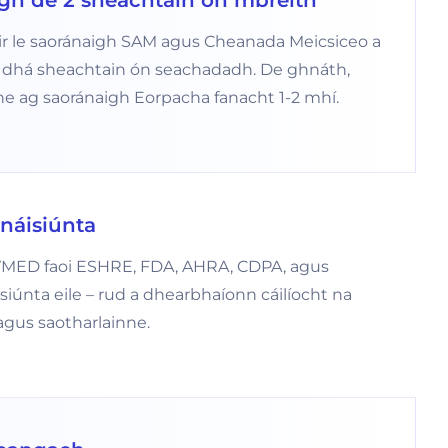
igh de 2 sheachtain ón mbreith
dir le saoránaigh SAM agus Cheanada Meicsiceo a
de dhá sheachtain ón seachadadh. De ghnáth,
he ag saoránaigh Eorpacha fanacht 1-2 mhí.
rnáisiúnta
IVMED faoi ESHRE, FDA, AHRA, CDPA, agus
siúnta eile – rud a dhearbhaíonn cáilíocht na
 agus saotharlainne.