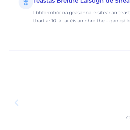
Teastas Breithe Laistigh de She
I bhformhór na gcásanna, eisítear an teast
thart ar 10 lá tar éis an bhreithe – gan gá
C