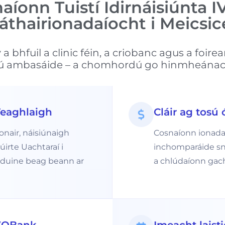
aíonn Tuistí Idirnáisiúnta 
áthairionadaíocht i Meicsic
a bhfuil a clinic féin, a criobanc agus a foire
ú ambasáide – a chomhordú go hinmheánach
Teaghlaigh
Cláir ag tosú
nair, náisiúnaigh
Cosnaíonn ionadaío
úirte Uachtaraí i
inchomparáide sna S
ch duine beag beann ar
a chlúdaíonn gach 