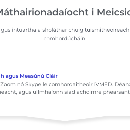
Máthairionadaíocht i Meicsi
gus intuartha a sholáthar chuig tuismitheoireacht –
comhordúcháin.
gh agus Measúnú Cláir
r Zoom nó Skype le comhordaitheoir IVMED. Déanan
ilitheacht, agus ullmhaíonn siad achoimre phearsan