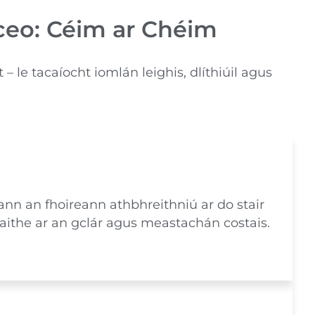
ceo: Céim ar Chéim
 le tacaíocht iomlán leighis, dlíthiúil agus
n an fhoireann athbhreithniú ar do stair
taithe ar an gclár agus meastachán costais.