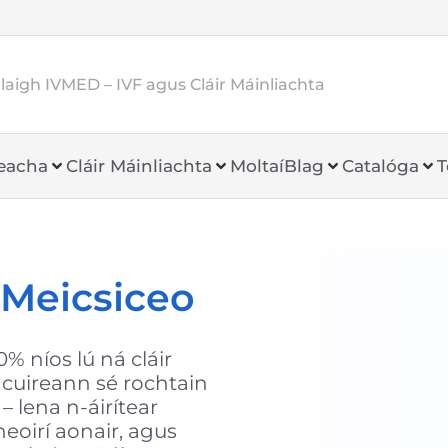
aigh IVMED – IVF agus Cláir Máinliachta
heacha
Cláir Máinliachta
Moltaí
Blag
Catalóga
T
 Meicsiceo
% níos lú ná cláir
 cuireann sé rochtain
 – lena n-áirítear
eoirí aonair, agus