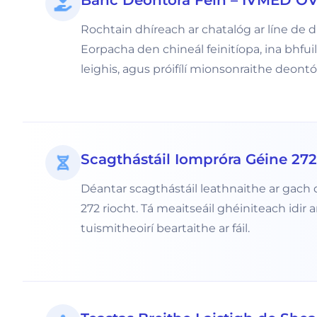
Banc Deontóra Féin – IVMED 
Rochtain dhíreach ar chatalóg ar líne de 
Eorpacha den chineál feinitíopa, ina bhfuil 
leighis, agus próifílí mionsonraithe deontói
Scagthástáil Iompróra Géine 272
Déantar scagthástáil leathnaithe ar gach
272 riocht. Tá meaitseáil ghéiniteach idir
tuismitheoirí beartaithe ar fáil.