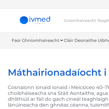
Gníomhaireacht Teaghl
Faoi Ghníomhaireacht
Cláir Deonaithe Uib
Máthairionadaíocht i
Cosnaíonn ionaid ionaid i Meicsiceo 40–70
choibhéiseacha sna Stáit Aontaithe, agus
dhlíthiúil ar fáil do gach cineál teaghlaigh
lánúineacha den ghnéas céanna, tuismith