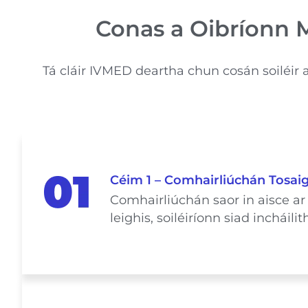
Conas a Oibríonn 
Tá cláir IVMED deartha chun cosán soiléir a
Céim 1 – Comhairliúchán Tosai
Comhairliúchán saor in aisce a
leighis, soiléiríonn siad inchá