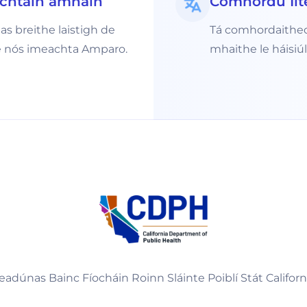
achtain amháin
Comhordú Il
as breithe laistigh de
Tá comhordaitheoir
 le nós imeachta Amparo.
mhaithe le háisiúl
eadúnas Bainc Fíocháin Roinn Sláinte Poiblí Stát Californ