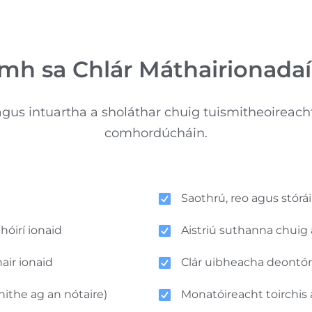
amh sa Chlár Máthairionadaí
gus intuartha a sholáthar chuig tuismitheoireacht –
comhordúcháin.
Saothrú, reo agus stórá
hóirí ionaid
Aistriú suthanna chuig 
air ionaid
Clár uibheacha deontó
nithe ag an nótaire)
Monatóireacht toirchis 