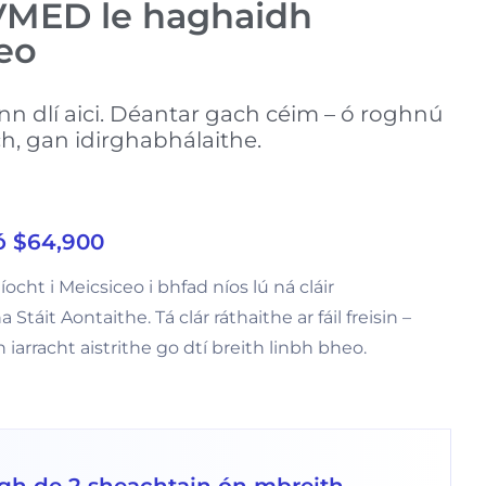
IVMED le haghaidh
eo
ann dlí aici. Déantar gach céim – ó roghnú
, gan idirghabhálaithe.
 ó $64,900
cht i Meicsiceo i bhfad níos lú ná cláir
táit Aontaithe. Tá clár ráthaithe ar fáil freisin –
iarracht aistrithe go dtí breith linbh bheo.