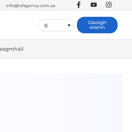
info@ivfagency.com.ua
Glaoigh
IE
orainn
eagmháil