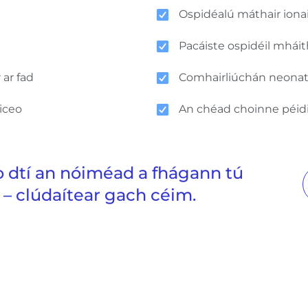
Ospidéalú máthair iona
Pacáiste ospidéil mhái
 ar fad
Comhairliúchán neonate
siceo
An chéad choinne péidi
 dtí an nóiméad a fhágann tú
 – clúdaítear gach céim.