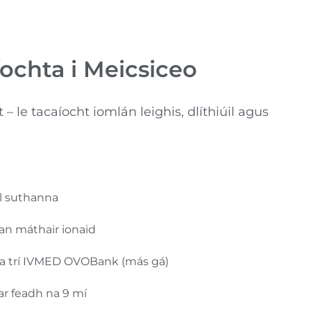
ochta i Meicsiceo
 le tacaíocht iomlán leighis, dlíthiúil agus
il suthanna
an máthair ionaid
ra trí IVMED OVOBank (más gá)
ar feadh na 9 mí