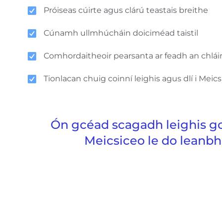
Próiseas cúirte agus clárú teastais breithe
Cúnamh ullmhúcháin doiciméad taistil
Comhordaitheoir pearsanta ar feadh an chláir
Tionlacan chuig coinní leighis agus dlí i Meic
Ón gcéad scagadh leighis go
Meicsiceo le do leanbh