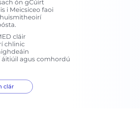
asach ón gCúirt
is i Meicsiceo faoi
thuismitheoirí
pósta.
ED cláir
í chlinic
aighdeáin
í áitiúil agus comhordú
 clár