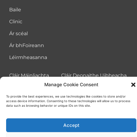
Baile
Clinic
Ár scéal
Ár bhFoireann
Léirmheasanna
Cláir Máinliachta
Cláir Deonaithe Uibheacha
Manage Cookie Consent
Cláir Chaighdeánacha vs. Cláir Máinliachta Ráthaithe
To provide the best experiences, we use technologies like cookies to store and/or
access device information. Consenting to these technologies will allow us to process
An Próiseas
data such as browsing behavior or unique IDs on this site.
Teagmháil
Accept