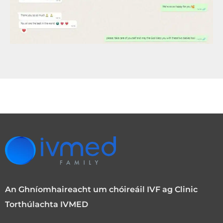
An Ghníomhaireacht um chóireáil IVF ag Clinic
Torthúlachta IVMED