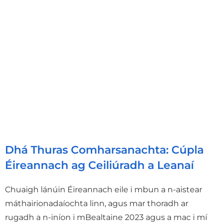
Dhá Thuras Comharsanachta: Cúpla
Éireannach ag Ceiliúradh a Leanaí
Chuaigh lánúin Éireannach eile i mbun a n-aistear
máthairionadaíochta linn, agus mar thoradh ar
rugadh a n-iníon i mBealtaine 2023 agus a mac i mí