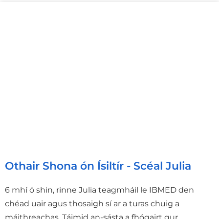
Othair Shona ón Ísiltír - Scéal Julia
6 mhí ó shin, rinne Julia teagmháil le IBMED den
chéad uair agus thosaigh sí ar a turas chuig a
máithreachas. Táimid an-sásta a fhógairt gur