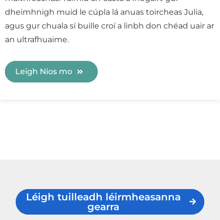
dheimhnigh muid le cúpla lá anuas toircheas Julia,
agus gur chuala sí buille croí a linbh don chéad uair ar
an ultrafhuaime.
Leigh Nios mo
Léigh tuilleadh léirmheasanna
gearra