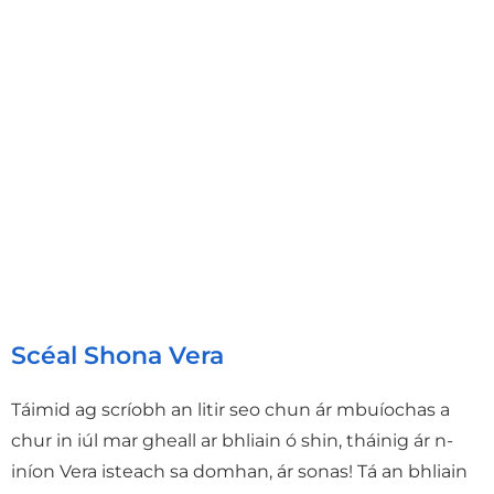
Scéal Shona Vera
Táimid ag scríobh an litir seo chun ár mbuíochas a
chur in iúl mar gheall ar bhliain ó shin, tháinig ár n-
iníon Vera isteach sa domhan, ár sonas! Tá an bhliain