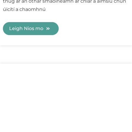
thug ar an othar smaoineamh ar chlár a aimsiú chun
úicítí a chaomhnú
Leigh Nios mo