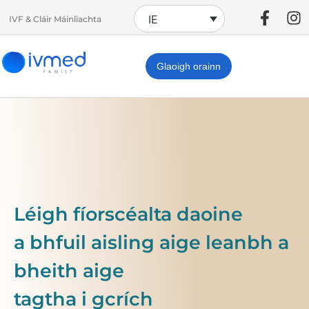
IE
IVF & Cláir Máinliachta
Glaoigh orainn
Léigh fíorscéalta daoine
a bhfuil aisling aige leanbh a
bheith aige
tagtha i gcrích