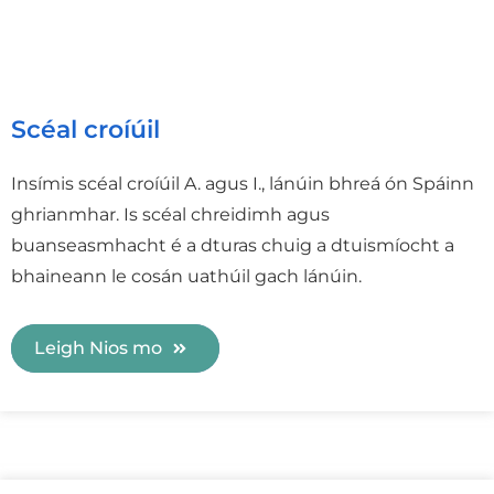
Scéal croíúil
Insímis scéal croíúil A. agus I., lánúin bhreá ón Spáinn
ghrianmhar. Is scéal chreidimh agus
buanseasmhacht é a dturas chuig a dtuismíocht a
bhaineann le cosán uathúil gach lánúin.
Leigh Nios mo