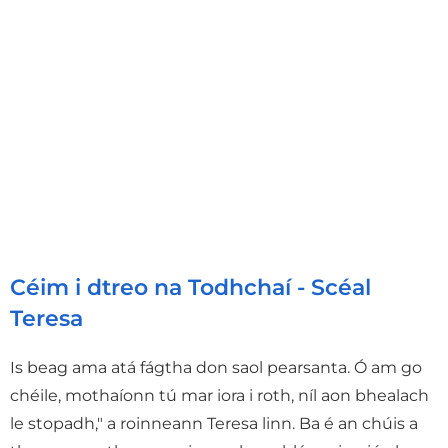
Céim i dtreo na Todhchaí - Scéal
Teresa
Is beag ama atá fágtha don saol pearsanta. Ó am go
chéile, mothaíonn tú mar iora i roth, níl aon bhealach
le stopadh," a roinneann Teresa linn. Ba é an chúis a