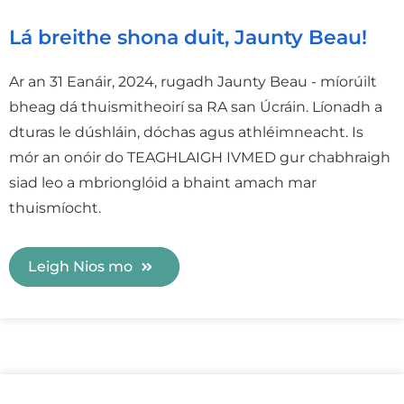
Lá breithe shona duit, Jaunty Beau!
Ar an 31 Eanáir, 2024, rugadh Jaunty Beau - míorúilt
bheag dá thuismitheoirí sa RA san Úcráin. Líonadh a
dturas le dúshláin, dóchas agus athléimneacht. Is
mór an onóir do TEAGHLAIGH IVMED gur chabhraigh
siad leo a mbrionglóid a bhaint amach mar
thuismíocht.
Leigh Nios mo