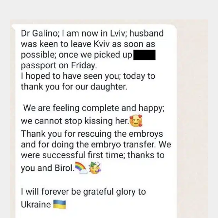
Léigh tuilleadh léirmheasanna
gearra