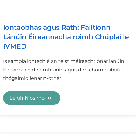
Iontaobhas agus Rath: Fáiltíonn
Lánúin Éireannacha roimh Chúplaí le
IVMED
Is sampla iontach é an teistiméireacht ónár lánúin
Éireannach den mhuinín agus den chomhoibriú a
thógaimid lenár n-othar.
Leigh Nios mo