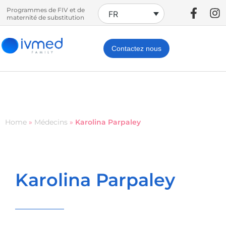
Programmes de FIV et de
FR
maternité de substitution
Contactez nous
Home
»
Médecins
»
Karolina Parpaley
Karolina Parpaley