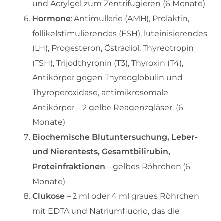
und Acrylgel zum Zentrifugieren (6 Monate)
Hormone
: Antimullerie (AMH), Prolaktin,
follikelstimulierendes (FSH), luteinisierendes
(LH), Progesteron, Östradiol, Thyreotropin
(TSH), Trijodthyronin (T3), Thyroxin (T4),
Antikörper gegen Thyreoglobulin und
Thyroperoxidase, antimikrosomale
Antikörper – 2 gelbe Reagenzgläser. (6
Monate)
Biochemische Blutuntersuchung, Leber-
und Nierentests, Gesamtbilirubin,
Proteinfraktionen
– gelbes Röhrchen (6
Monate)
Glukose
– 2 ml oder 4 ml graues Röhrchen
mit EDTA und Natriumfluorid, das die