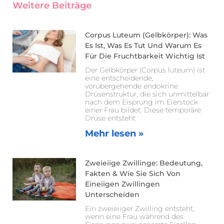
Weitere Beiträge
Corpus Luteum (Gelbkörper): Was
Es Ist, Was Es Tut Und Warum Es
Für Die Fruchtbarkeit Wichtig Ist
Der Gelbkörper (Corpus luteum) ist
eine entscheidende,
vorübergehende endokrine
Drüsenstruktur, die sich unmittelbar
nach dem Eisprung im Eierstock
einer Frau bildet. Diese temporäre
Drüse entsteht
Mehr lesen »
Zweieiige Zwillinge: Bedeutung,
Fakten & Wie Sie Sich Von
Eineiigen Zwillingen
Unterscheiden
Ein zweieiiger Zwilling entsteht,
wenn eine Frau während des