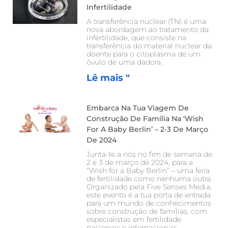
Infertilidade
A transferência nuclear (TN) é uma
nova abordagem ao tratamento da
infertilidade, que consiste na
transferência do material nuclear da
doente para o citoplasma de um
óvulo de uma dadora.
Lê mais "
Embarca Na Tua Viagem De
Construção De Família Na ‘Wish
For A Baby Berlin’ – 2-3 De Março
De 2024
Junta-te a nós no fim de semana de
2 e 3 de março de 2024, para a
“Wish for a Baby Berlin” – uma feira
de fertilidade como nenhuma outra.
Organizado pela Five Senses Media,
este evento é a tua porta de entrada
para um mundo de conhecimentos
sobre construção de famílias, com
especialistas em fertilidade
nacionais e internacionais.