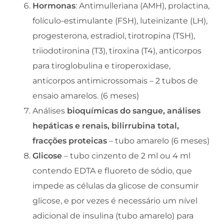
Hormonas
: Antimulleriana (AMH), prolactina,
folículo-estimulante (FSH), luteinizante (LH),
progesterona, estradiol, tirotropina (TSH),
triiodotironina (T3), tiroxina (T4), anticorpos
para tiroglobulina e tiroperoxidase,
anticorpos antimicrossomais – 2 tubos de
ensaio amarelos. (6 meses)
Análises
bioquímicas do sangue, análises
hepáticas e renais, bilirrubina total,
fracções proteicas
– tubo amarelo (6 meses)
Glicose
– tubo cinzento de 2 ml ou 4 ml
contendo EDTA e fluoreto de sódio, que
impede as células da glicose de consumir
glicose, e por vezes é necessário um nível
adicional de insulina (tubo amarelo) para