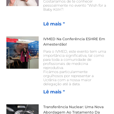
Gostaríamos de te conhecer
pessoalmente no evento “Wish for a
Baby Köln”!
Lê mais "
IVMED Na Conferência ESHRE Em
Amesterdão!
Para o IVMED, este evento tem uma
importância significativa, tal como
para toda a comunidade de
profissionais de medicina
reprodutiva.
Ficámos particularmente
orgulhosos por representar a
Ucrânia com a nossa maior
delegação até à data.
Lê mais "
Transferência Nuclear: Uma Nova
Abordagem Ao Tratamento Da