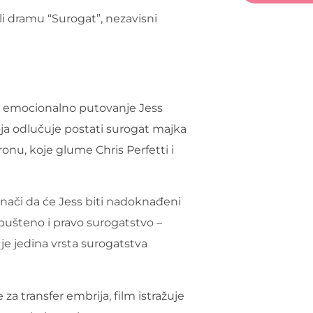
ali dramu “Surogat”, nezavisni
ati emocionalno putovanje Jess
oja odlučuje postati surogat majka
nu, koje glume Chris Perfetti i
znači da će Jess biti nadoknađeni
pušteno i pravo surogatstvo –
je jedina vrsta surogatstva
a transfer embrija, film istražuje