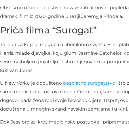
Otišli smo u kino na festival nezavisnih filmova i pogled
dramski film iz 2020. godine u režiji Jeremyja Frindela.
Priča filma “Surogat”
To je priča koja je moguća u liberalnom svijetu. Film pr
Harris, mlade djevojke, koju glumi Jasmine Batchelor, k
svom najboljem prijatelju Joshu i njegovom suprugu Aaro
Sullivan Jones.
U New Yorku je dopušteno
besplatno surogatstvo
, što 
samo medicinski troškovi i hrana. Osim toga, tamo je do
dogovor kada žena rodi svoje biološko dijete. Usput, ovo 
dopuštena u mnogim skandinavskim zemljama i u Kini.
Dok Jess prolazi kroz medicinske postupke i priprema se z