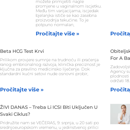
možete primijetiti nagle
promjene u vaginalnom iscjetku.
Među tim varijacijama, iscjedak
bjelanjka ističe se kao zasebna
proizvodnja tekućine. To je
potpuno normalan,
Pročitajte više »
Pročita
Beta HCG Test Krvi
Obitelj
For A Ba
Prilikom provjere sumnje na trudnoću ili praćenja
ranog embrionalnog razvoja, klinička preciznost je
Zadovoljs
ključna za pravilno medicinsko liječenje. Dok
Agency s
standardni kućni setovi nude osnovni probir,
plodnosti
održati 18.
Pročitajte više »
Pročita
ŽIVI DANAS – Treba Li ICSI Biti Uključen U
Svaki Ciklus?
Pridružite nam se VEČERAS, 9. srpnja, u 20 sati po
srednjoeuropskom vremenu, u jedinstvenoj prilici