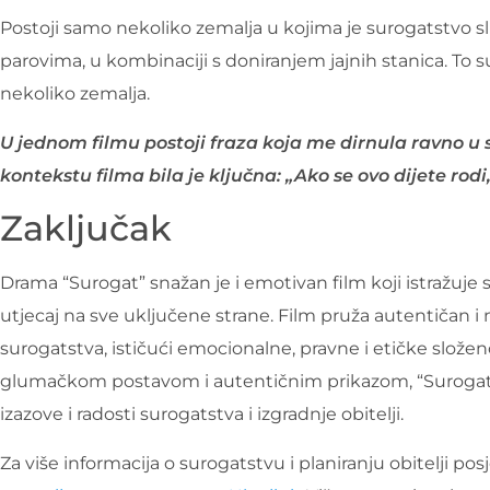
Postoji samo nekoliko zemalja u kojima je surogatstvo
parovima, u kombinaciji s doniranjem jajnih stanica. To su
nekoliko zemalja.
U jednom filmu postoji fraza koja me dirnula ravno u sr
kontekstu filma bila je ključna: „Ako se ovo dijete rodi
Zaključak
Drama “Surogat” snažan je i emotivan film koji istražuje 
utjecaj na sve uključene strane. Film pruža autentičan i 
surogatstva, ističući emocionalne, pravne i etičke složen
glumačkom postavom i autentičnim prikazom, “Surogatstv
izazove i radosti surogatstva i izgradnje obitelji.
Za više informacija o surogatstvu i planiranju obitelji po