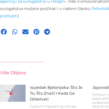
agenciju za surogatstvo u Ukrajini
. Više o emocionalnom
surogatstva možete pročitati i u našem članku
Psihološk
preživjeti)
Više Objava
Iscjedak Bjelanjaka: Što Je
Jajovodi
To, Što Znači I Kada Ga
Prilikom 
prava arh
Očekivati
potpunosti
Tijekom mjesečnog ciklusa
ranjivih 