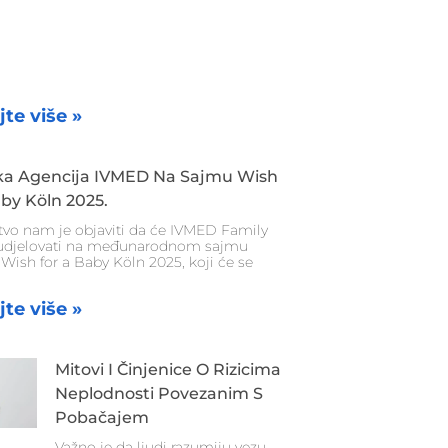
jte više »
ska Agencija IVMED Na Sajmu Wish
by Köln 2025.
tvo nam je objaviti da će IVMED Family
udjelovati na međunarodnom sajmu
 Wish for a Baby Köln 2025, koji će se
jte više »
Mitovi I Činjenice O Rizicima
Neplodnosti Povezanim S
Pobačajem
Važno je da ljudi razumiju vezu