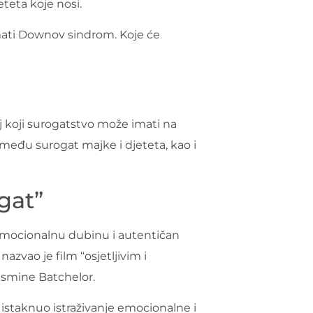
teta koje nosi.
imati Downov sindrom. Koje će
aj koji surogatstvo može imati na
između surogat majke i djeteta, kao i
gat”
a emocionalnu dubinu i autentičan
zvao je film “osjetljivim i
Jasmine Batchelor.
e istaknuo istraživanje emocionalne i