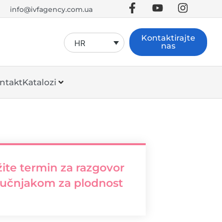
info@ivfagency.com.ua
Kontaktirajte
HR
nas
ntakt
Katalozi
ite termin za razgovor
ručnjakom za plodnost