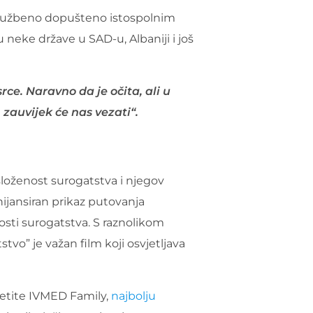
 službeno dopušteno istospolnim
 neke države u SAD-u, Albaniji i još
ce. Naravno da je očita, ali u
, zauvijek će nas vezati“.
složenost surogatstva i njegov
nijansiran prikaz putovanja
osti surogatstva. S raznolikom
o” je važan film koji osvjetljava
sjetite IVMED Family,
najbolju