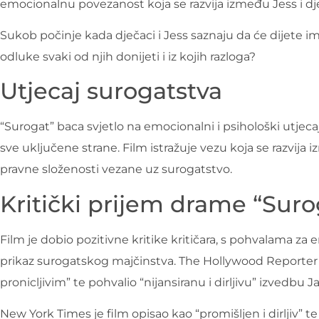
emocionalnu povezanost koja se razvija između Jess i dje
Sukob počinje kada dječaci i Jess saznaju da će dijete 
odluke svaki od njih donijeti i iz kojih razloga?
Utjecaj surogatstva
“Surogat” baca svjetlo na emocionalni i psihološki utjec
sve uključene strane. Film istražuje vezu koja se razvija 
pravne složenosti vezane uz surogatstvo.
Kritički prijem drame “Suro
Film je dobio pozitivne kritike kritičara, s pohvalama z
prikaz surogatskog majčinstva. The Hollywood Reporter na
pronicljivim” te pohvalio “nijansiranu i dirljivu” izvedbu 
New York Times je film opisao kao “promišljen i dirljiv” t