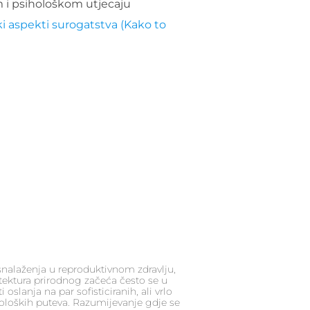
 i psihološkom utjecaju
i aspekti surogatstva (Kako to
snalaženja u reproduktivnom zdravlju,
itektura prirodnog začeća često se u
 oslanja na par sofisticiranih, ali vrlo
bioloških puteva. Razumijevanje gdje se