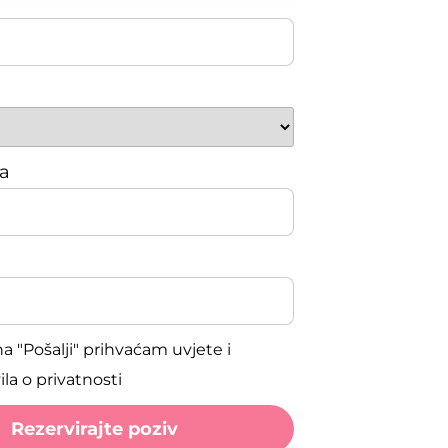
na
a "Pošalji" prihvaćam uvjete i
la o privatnosti
Rezervirajte poziv