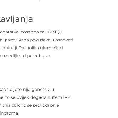
avljanja
urogatstva, posebno za LGBTQ+
olni parovi kada pokušavaju osnovati
u obitelji. Raznolika glumačka i
 u medijima i potrebu za
ada dijete nije genetski u
, to se uvijek događa putem IVF
mbrija obično se provodi prije
 sindroma.