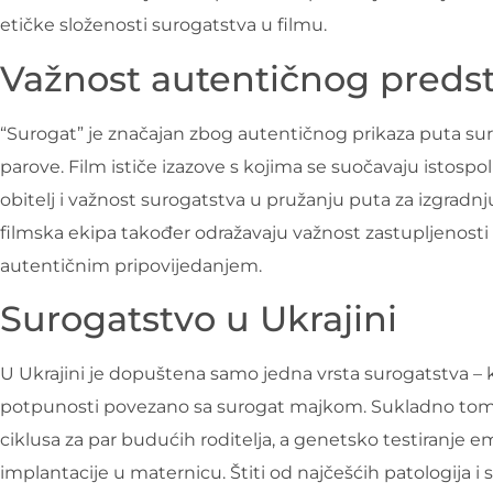
etičke složenosti surogatstva u filmu.
Važnost autentičnog predst
“Surogat” je značajan zbog autentičnog prikaza puta s
parove. Film ističe izazove s kojima se suočavaju istosp
obitelj i važnost surogatstva u pružanju puta za izgradnj
filmska ekipa također odražavaju važnost zastupljenosti
autentičnim pripovijedanjem.
Surogatstvo u Ukrajini
U Ukrajini je dopuštena samo jedna vrsta surogatstva – k
potpunosti povezano sa surogat majkom. Sukladno tome
ciklusa za par budućih roditelja, a genetsko testiranje e
implantacije u maternicu. Štiti od najčešćih patologija i