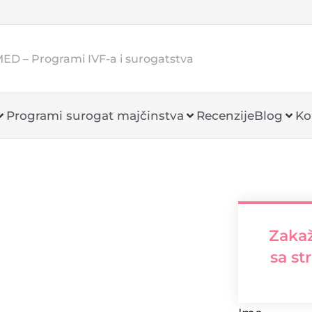
MED – Programi IVF-a i surogatstva
Programi surogat majčinstva
Recenzije
Blog
Ko
Zakaž
sa st