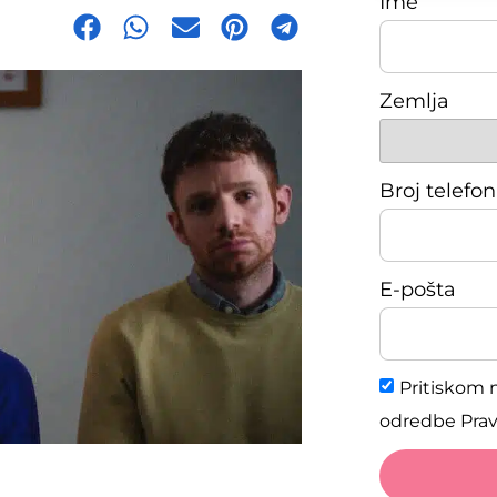
Ime
Zemlja
Broj telefo
E-pošta
Pritiskom n
odredbe Pravi