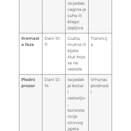
iscjedak;
vagina je
suha ili
blago
ljepljiva
Kremast
Dani 10-
Gusta,
Tranzicij
a faza
11
mutna ili
a
bijela
sluz koja
se ne
rasteže
Plodni
Dani 12-
Iscjedak
Vrhunac
prozor
14
je bistar
plodnost
i
i
rastezljiv
,
konziste
ncije
sirovog
jajeta.