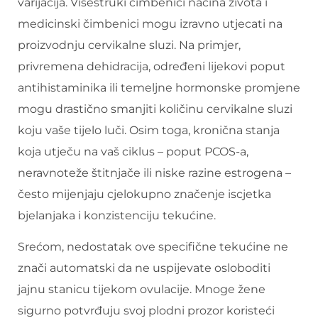
varijacija. Višestruki čimbenici načina života i
medicinski čimbenici mogu izravno utjecati na
proizvodnju cervikalne sluzi. Na primjer,
privremena dehidracija, određeni lijekovi poput
antihistaminika ili temeljne hormonske promjene
mogu drastično smanjiti količinu cervikalne sluzi
koju vaše tijelo luči. Osim toga, kronična stanja
koja utječu na vaš ciklus – poput PCOS-a,
neravnoteže štitnjače ili niske razine estrogena –
često mijenjaju cjelokupno značenje iscjetka
bjelanjaka i konzistenciju tekućine.
Srećom, nedostatak ove specifične tekućine ne
znači automatski da ne uspijevate osloboditi
jajnu stanicu tijekom ovulacije. Mnoge žene
sigurno potvrđuju svoj plodni prozor koristeći