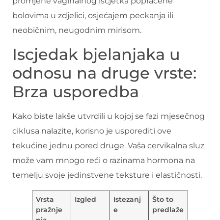
promjene vaginalnog iscjetka popraćene
bolovima u zdjelici, osjećajem peckanja ili
neobičnim, neugodnim mirisom.
Iscjedak bjelanjaka u
odnosu na druge vrste:
Brza usporedba
Kako biste lakše utvrdili u kojoj se fazi mjesečnog
ciklusa nalazite, korisno je usporediti ove
tekućine jednu pored druge. Vaša cervikalna sluz
može vam mnogo reći o razinama hormona na
temelju svoje jedinstvene teksture i elastičnosti.
Vrsta
Izgled
Istezanj
Što to
pražnje
e
predlaže
nja