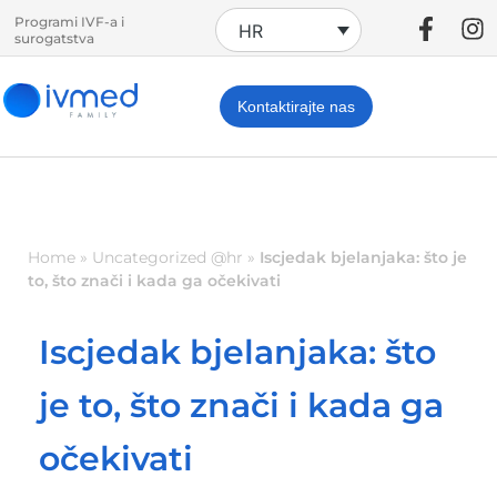
Programi IVF-a i
HR
surogatstva
Kontaktirajte nas
Home
»
Uncategorized @hr
»
Iscjedak bjelanjaka: što je
to, što znači i kada ga očekivati
Iscjedak bjelanjaka: što
je to, što znači i kada ga
očekivati