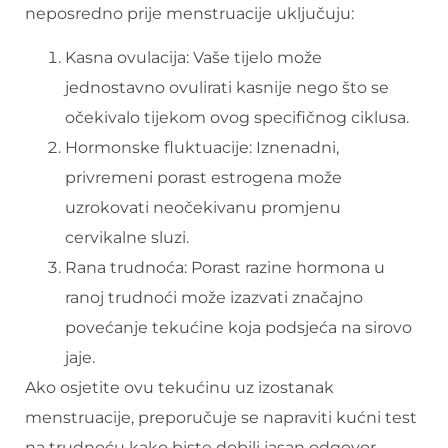
neposredno prije menstruacije uključuju:
Kasna ovulacija: Vaše tijelo može
jednostavno ovulirati kasnije nego što se
očekivalo tijekom ovog specifičnog ciklusa.
Hormonske fluktuacije: Iznenadni,
privremeni porast estrogena može
uzrokovati neočekivanu promjenu
cervikalne sluzi.
Rana trudnoća: Porast razine hormona u
ranoj trudnoći može izazvati značajno
povećanje tekućine koja podsjeća na sirovo
jaje.
Ako osjetite ovu tekućinu uz izostanak
menstruacije, preporučuje se napraviti kućni test
na trudnoću kako biste dobili jasan odgovor.