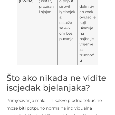
(EWCM)
; bistar,
o poput
i;
proziran
sirovih
definitiv
i sjajan
bjelanjak
an znak
a;
ovulacije
rasteže
koji
se 4-5
ukazuje
cm bez
na
pucanja
najbolje
vrijeme
za
trudnoć
u
Što ako nikada ne vidite
iscjedak bjelanjaka?
Primjećivanje male ili nikakve plodne tekućine
može biti potpuno normalna individualna