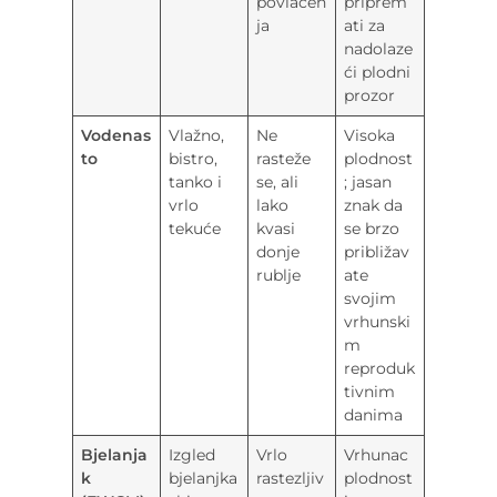
povlačen
priprem
ja
ati za
nadolaze
ći plodni
prozor
Vodenas
Vlažno,
Ne
Visoka
to
bistro,
rasteže
plodnost
tanko i
se, ali
; jasan
vrlo
lako
znak da
tekuće
kvasi
se brzo
donje
približav
rublje
ate
svojim
vrhunski
m
reproduk
tivnim
danima
Bjelanja
Izgled
Vrlo
Vrhunac
k
bjelanjka
rastezljiv
plodnost