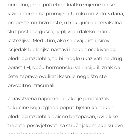
prirodno, jer je potrebno kratko vrijeme da se
razina hormona promijeni. U roku od 2 do 3 dana,
progesteron brzo raste, uzrokujući da cervikalna
sluz postane gušća, ljepljivija i daleko manje
rastezljiva. Međutim, ako se ovaj bistri, sirovi
iscjedak bjelanjka nastavi i nakon očekivanog
plodnog razdoblja, to bi moglo ukazivati ​​na drugi
porast LH, opću hormonsku varijaciju ili znak da
ćete zapravo ovulirati kasnije nego što ste
prvobitno izračunali.
Zdravstvena napomena: Iako je pronalazak
tekućine koja izgleda poput bjelanjka nakon
plodnog razdoblja obično bezopasan, uvijek se
trebate posavjetovati sa stručnjakom ako su ove