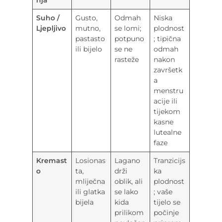
Suho /
Gusto,
Odmah
Niska
Ljepljivo
mutno,
se lomi;
plodnost
pastasto
potpuno
; tipična
ili bijelo
se ne
odmah
rasteže
nakon
završetk
a
menstru
acije ili
tijekom
kasne
lutealne
faze
Kremast
Losionas
Lagano
Tranzicijs
o
ta,
drži
ka
mliječna
oblik, ali
plodnost
ili glatka
se lako
; vaše
bijela
kida
tijelo se
prilikom
počinje