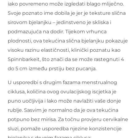
iako povremeno može izgledati blago mliječno.
Svoje poznato ime dobila je jer je teksture slična
sirovom bjelanjku – jedinstveno je skliska i
podmazujuća na dodir. Tijekom vrhunca
plodnosti, ova tekućina slična bjelanjku pokazuje
visoku razinu elastičnosti, klinički poznatu kao
Spinnbarkeit, što znači da se može rastegnuti 4
do 5 cm između prstiju bez pucanja.
U usporedbi s drugim fazama menstrualnog
ciklusa, količina ovog ovulacijskog iscjetka je
puno uočljivija i lako može navlažiti vaše donje
rublje. Sasvim je normalno da je ova tekućina
potpuno bez mirisa. Za točnu provjeru cervikalne
sluzi, pomaže usporedba njezine konzistencije
bjelanjka s drugim fazama ciklusa: