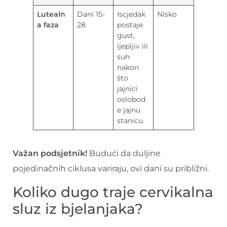
Lutealn
Dani 15-
Iscjedak
Nisko
a faza
28
postaje
gust,
ljepljiv ili
suh
nakon
što
jajnici
oslobod
e jajnu
stanicu
Važan podsjetnik!
Budući da duljine
pojedinačnih ciklusa variraju, ovi dani su približni.
Koliko dugo traje cervikalna
sluz iz bjelanjaka?