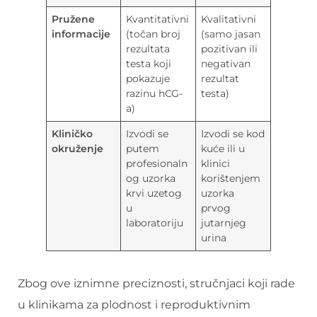
Pružene
Kvantitativni
Kvalitativni
informacije
(točan broj
(samo jasan
rezultata
pozitivan ili
testa koji
negativan
pokazuje
rezultat
razinu hCG-
testa)
a)
Kliničko
Izvodi se
Izvodi se kod
okruženje
putem
kuće ili u
profesionaln
klinici
og uzorka
korištenjem
krvi uzetog
uzorka
u
prvog
laboratoriju
jutarnjeg
urina
Zbog ove iznimne preciznosti, stručnjaci koji rade
u klinikama za plodnost i reproduktivnim