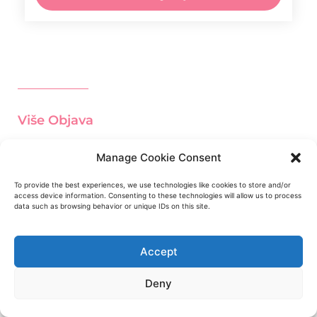
Više Objava
Manage Cookie Consent
Iscjedak Bjelanjaka: Što Je To, Što
Znači I Kada Ga Očekivati
To provide the best experiences, we use technologies like cookies to store and/or
Tijekom mjesečnog ciklusa možete
access device information. Consenting to these technologies will allow us to process
data such as browsing behavior or unique IDs on this site.
primijetiti nagle promjene u
vaginalnom iscjetku. Među tim
varijacijama, iscjedak bjelanjka ističe
se kao zasebna proizvodnja
Accept
tekućine. To je potpuno normalan,
Pročitajte više »
Deny
Jajovodi