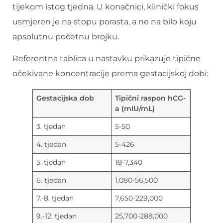
tijekom istog tjedna. U konačnici, klinički fokus
usmjeren je na stopu porasta, a ne na bilo koju
apsolutnu početnu brojku.
Referentna tablica u nastavku prikazuje tipične
očekivane koncentracije prema gestacijskoj dobi:
Gestacijska dob
Tipični raspon hCG-
a (mIU/mL)
3. tjedan
5-50
4. tjedan
5-426
5. tjedan
18-7,340
6. tjedan
1,080-56,500
7.-8. tjedan
7,650-229,000
9.-12. tjedan
25,700-288,000