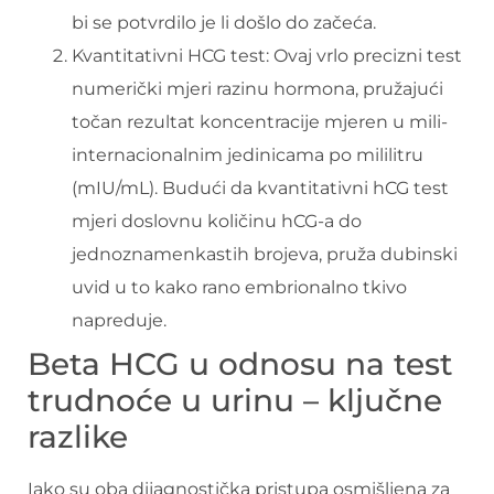
bi se potvrdilo je li došlo do začeća.
Kvantitativni HCG test: Ovaj vrlo precizni test
numerički mjeri razinu hormona, pružajući
točan rezultat koncentracije mjeren u mili-
internacionalnim jedinicama po mililitru
(mIU/mL). Budući da kvantitativni hCG test
mjeri doslovnu količinu hCG-a do
jednoznamenkastih brojeva, pruža dubinski
uvid u to kako rano embrionalno tkivo
napreduje.
Beta HCG u odnosu na test
trudnoće u urinu – ključne
razlike
Iako su oba dijagnostička pristupa osmišljena za