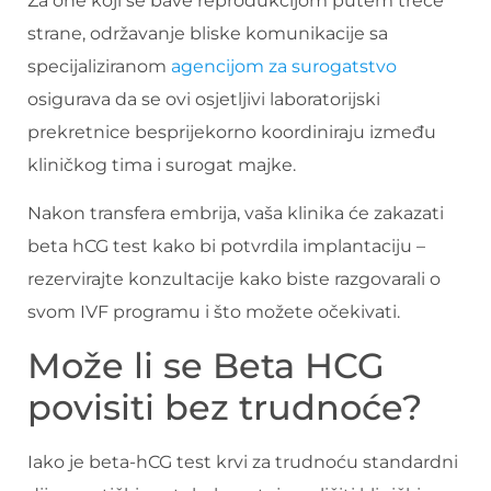
Za one koji se bave reprodukcijom putem treće
strane, održavanje bliske komunikacije sa
specijaliziranom
agencijom za surogatstvo
osigurava da se ovi osjetljivi laboratorijski
prekretnice besprijekorno koordiniraju između
kliničkog tima i surogat majke.
Nakon transfera embrija, vaša klinika će zakazati
beta hCG test kako bi potvrdila implantaciju –
rezervirajte konzultacije kako biste razgovarali o
svom IVF programu i što možete očekivati.
Može li se Beta HCG
povisiti bez trudnoće?
Iako je beta-hCG test krvi za trudnoću standardni