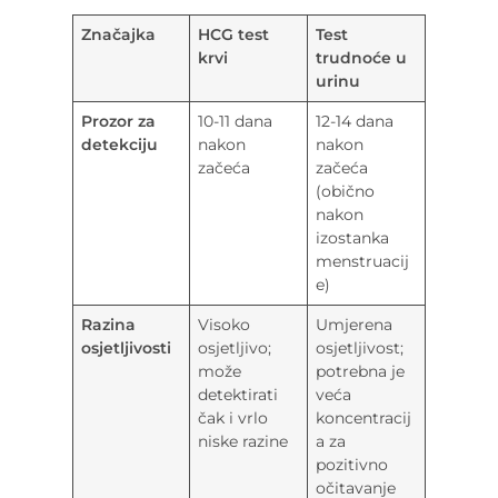
Značajka
HCG test
Test
krvi
trudnoće u
urinu
Prozor za
10-11 dana
12-14 dana
detekciju
nakon
nakon
začeća
začeća
(obično
nakon
izostanka
menstruacij
e)
Razina
Visoko
Umjerena
osjetljivosti
osjetljivo;
osjetljivost;
može
potrebna je
detektirati
veća
čak i vrlo
koncentracij
niske razine
a za
pozitivno
očitavanje