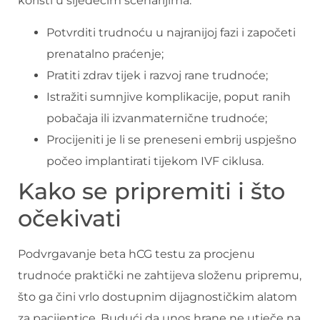
koristi u sljedećim scenarijima:
Potvrditi trudnoću u najranijoj fazi i započeti
prenatalno praćenje;
Pratiti zdrav tijek i razvoj rane trudnoće;
Istražiti sumnjive komplikacije, poput ranih
pobačaja ili izvanmaternične trudnoće;
Procijeniti je li se preneseni embrij uspješno
počeo implantirati tijekom IVF ciklusa.
Kako se pripremiti i što
očekivati
Podvrgavanje beta hCG testu za procjenu
trudnoće praktički ne zahtijeva složenu pripremu,
što ga čini vrlo dostupnim dijagnostičkim alatom
za pacijentice. Budući da unos hrane ne utječe na