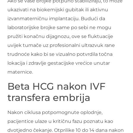
Ako se vaše brojke potpuno stabiliziraju, to može
ukazivati ​​na biokemijski gubitak ili aktivnu
izvanmaterničnu implantaciju. Budući da
laboratorijske brojke same po sebi ne mogu
pružiti konačnu dijagnozu, ove se fluktuacije
uvijek tumače uz profesionalni ultrazvuk rane
trudnoće kako bi se vizualno potvrdila točna
lokacija i zdravlje gestacijske vrećice unutar
maternice.
Beta HCG nakon IVF
transfera embrija
Nakon ciklusa potpomognute oplodnje,
pacijentice ulaze u kritičnu fazu poznatu kao
dvotjedno čekanje. Otprilike 10 do 14 dana nakon