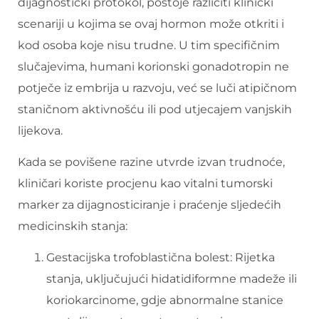
dijagnostički protokol, postoje različiti klinički
scenariji u kojima se ovaj hormon može otkriti i
kod osoba koje nisu trudne. U tim specifičnim
slučajevima, humani korionski gonadotropin ne
potječe iz embrija u razvoju, već se luči atipičnom
staničnom aktivnošću ili pod utjecajem vanjskih
lijekova.
Kada se povišene razine utvrde izvan trudnoće,
kliničari koriste procjenu kao vitalni tumorski
marker za dijagnosticiranje i praćenje sljedećih
medicinskih stanja:
Gestacijska trofoblastična bolest: Rijetka
stanja, uključujući hidatidiformne madeže ili
koriokarcinome, gdje abnormalne stanice