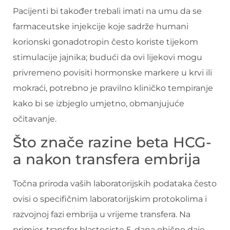
Pacijenti bi također trebali imati na umu da se
farmaceutske injekcije koje sadrže humani
korionski gonadotropin često koriste tijekom
stimulacije jajnika; budući da ovi lijekovi mogu
privremeno povisiti hormonske markere u krvi ili
mokraći, potrebno je pravilno kliničko tempiranje
kako bi se izbjeglo umjetno, obmanjujuće
očitavanje.
Što znače razine beta HCG-
a nakon transfera embrija
Točna priroda vaših laboratorijskih podataka često
ovisi o specifičnim laboratorijskim protokolima i
razvojnoj fazi embrija u vrijeme transfera. Na
primjer, transfer blastociste 5. dana obično daje