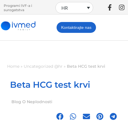
Programi IVF-a i
HR
surogatstva
Kontaktirajte nas
Home
»
Uncategorized @hr
»
Beta HCG test krvi
Beta HCG test krvi
Blog O Neplodnosti