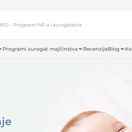
MED – Programi IVF-a i surogatstva
Programi surogat majčinstva
Recenzije
Blog
Ko
nje