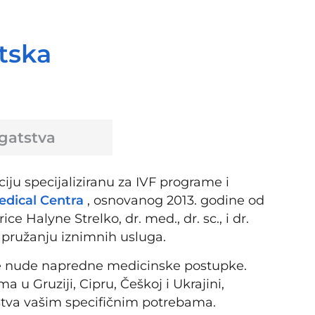
tska
ogatstva
u specijaliziranu za IVF programe i
dical Centra
, osnovanog 2013. godine od
e Halyne Strelko, dr. med., dr. sc., i dr.
o pružanju iznimnih usluga.
ke nude napredne medicinske postupke.
 Gruziji, Cipru, Češkoj i Ukrajini,
tva vašim specifičnim potrebama.