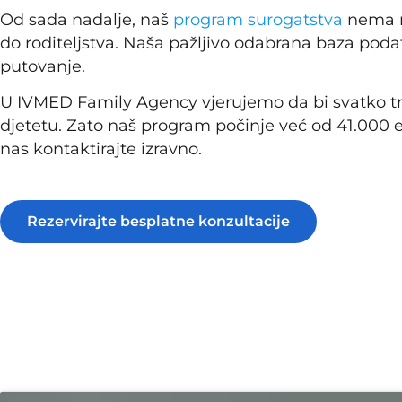
Od sada nadalje, naš
program surogatstva
nema r
do roditeljstva. Naša pažljivo odabrana baza pod
putovanje.
U IVMED Family Agency vjerujemo da bi svatko treb
djetetu. Zato naš program počinje već od 41.000 eu
nas kontaktirajte izravno.
Rezervirajte besplatne konzultacije