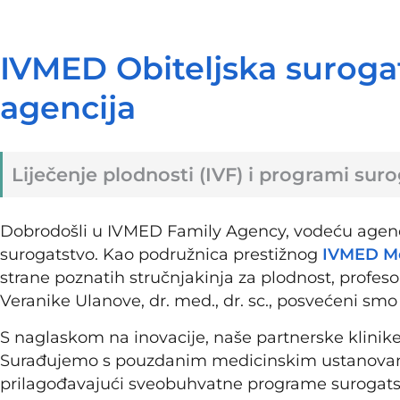
IVMED Obiteljska suroga
agencija
Liječenje plodnosti (IVF) i programi sur
Dobrodošli u IVMED Family Agency, vodeću agencij
surogatstvo. Kao podružnica prestižnog
IVMED Me
strane poznatih stručnjakinja za plodnost, profesoric
Veranike Ulanove, dr. med., dr. sc., posvećeni sm
S naglaskom na inovacije, naše partnerske klini
Surađujemo s pouzdanim medicinskim ustanovama u
prilagođavajući sveobuhvatne programe surogats