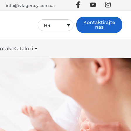
info@ivfagency.com.ua
Kontaktirajte
HR
nas
ntakt
Katalozi